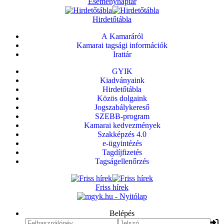
Eseménynaptár
Hirdetőtábla
A Kamaráról
Kamarai tagsági információk
Irattár
GYIK
Kiadványaink
Hirdetőtábla
Közös dolgaink
Jogszabálykereső
SZEBB-program
Kamarai kedvezmények
Szakképzés 4.0
e-ügyintézés
Tagdíjfizetés
Tagságellenőrzés
Friss hírek
Belépés