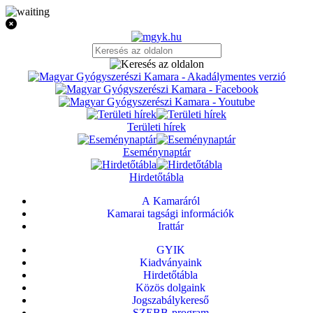
Területi hírek
Eseménynaptár
Hirdetőtábla
A Kamaráról
Kamarai tagsági információk
Irattár
GYIK
Kiadványaink
Hirdetőtábla
Közös dolgaink
Jogszabálykereső
SZEBB-program