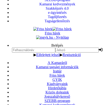
Kamarai kedvezmények
Szakképzés 4.0
e-ügyintézés
Tagdíjfizetés
Tagságellenőrzés
Friss hírek
Belépés
▶
Elfelejtett jelszó
▶
Regisztráció
A Kamaráról
Kamarai tagsági információk
Irattár
Friss hírek
GYIK
Kiadványaink
Hirdetőtábla
Közös dolgaink
Jogszabálykereső
SZEBB-program
Kamarai kedvezmények