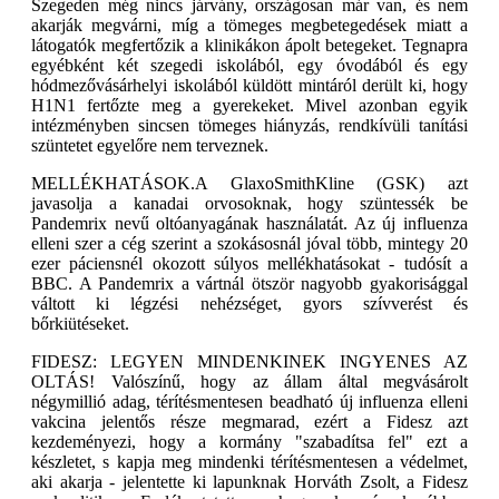
Szegeden még nincs járvány, országosan már van, és nem
akarják megvárni, míg a tömeges megbetegedések miatt a
látogatók megfertőzik a klinikákon ápolt betegeket. Tegnapra
egyébként két szegedi iskolából, egy óvodából és egy
hódmezővásárhelyi iskolából küldött mintáról derült ki, hogy
H1N1 fertőzte meg a gyerekeket. Mivel azonban egyik
intézményben sincsen tömeges hiányzás, rendkívüli tanítási
szüntetet egyelőre nem terveznek.
MELLÉKHATÁSOK.A GlaxoSmithKline (GSK) azt
javasolja a kanadai orvosoknak, hogy szüntessék be
Pandemrix nevű oltóanyagának használatát. Az új influenza
elleni szer a cég szerint a szokásosnál jóval több, mintegy 20
ezer páciensnél okozott súlyos mellékhatásokat - tudósít a
BBC. A Pandemrix a vártnál ötször nagyobb gyakorisággal
váltott ki légzési nehézséget, gyors szívverést és
bőrkiütéseket.
FIDESZ: LEGYEN MINDENKINEK INGYENES AZ
OLTÁS! Valószínű, hogy az állam által megvásárolt
négymillió adag, térítésmentesen beadható új influenza elleni
vakcina jelentős része megmarad, ezért a Fidesz azt
kezdeményezi, hogy a kormány "szabadítsa fel" ezt a
készletet, s kapja meg mindenki térítésmentesen a védelmet,
aki akarja - jelentette ki lapunknak Horváth Zsolt, a Fidesz