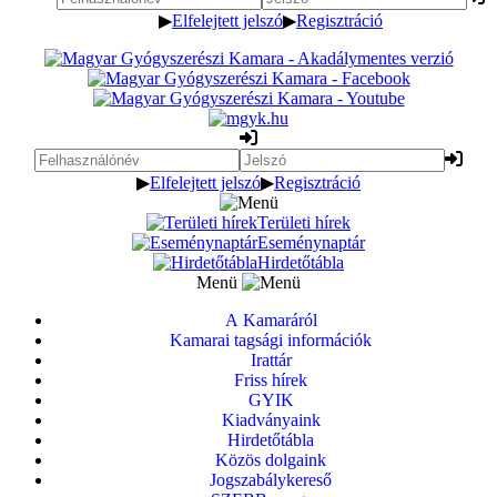
▶
Elfelejtett jelszó
▶
Regisztráció
▶
Elfelejtett jelszó
▶
Regisztráció
Területi hírek
Eseménynaptár
Hirdetőtábla
Menü
A Kamaráról
Kamarai tagsági információk
Irattár
Friss hírek
GYIK
Kiadványaink
Hirdetőtábla
Közös dolgaink
Jogszabálykereső