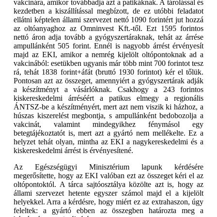
vakcinára, amikor továbbadja azt a patikáknak. A tárolással és
kezdetben a kiszállítással megbízott, de ez utóbbi feladatot
ellátni képtelen állami szervezet nettó 1090 forintért jut hozzá
az oltóanyaghoz az Omninvest Kft.-től. Ezt 1595 forintos
nettó áron adja tovább a gyógyszertáraknak, tehát az árrése
ampullánként 505 forint. Ennél is nagyobb árrést érvényesít
majd az EKI, amikor a nemrég kijelölt oltópontoknak ad a
vakcinából: esetükben ugyanis már több mint 700 forintot tesz
rá, tehát 1838 forint+áfát (bruttó 1930 forintot) kér el tőlük.
Pontosan azt az összeget, amennyiért a gyógyszertárak adják
a készítményt a vásárlóknak. Csakhogy a 243 forintos
kiskereskedelmi árréséért a patikus elmegy a regionális
ÁNTSZ-be a készítményért, mert azt nem viszik ki házhoz, a
húszas kiszerelést megbontja, s ampullánként bedobozolja a
vakcinát, valamint mindegyikhez fénymásol egy
betegtájékoztatót is, mert azt a gyártó nem mellékelte. Ez a
helyzet tehát olyan, mintha az EKI a nagykereskedelmi és a
kiskereskedelmi árrést is érvényesítené.
Az Egészségügyi Minisztérium lapunk kérdésére
megerősítette, hogy az EKI valóban ezt az összeget kéri el az
oltópontoktól. A tárca sajtóosztálya közölte azt is, hogy az
állami szervezet hetente egyszer számol majd el a kijelölt
helyekkel. Arra a kérdésre, hogy miért ez az extrahaszon, úgy
feleltek: a gyártó ebben az összegben határozta meg a