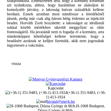
szakpolitikusa. Emlékeztetett arra, hogy a kormány korábban
azt nyilatkozta, ahhoz, hogy hazánkban ne alakuljon ki
komolyabb járvány, a lakosság hatvan százalékát kellene
beoltani. Ennek azonban most mindössze a töredékénél
járunk, pedig már csak alig három hétig érdemes az injekciót
beadni. Horváth Zsolt hozzátette: a lakosságot az ideálisnál
sokkal kisebb mértékben sikerült meggyőzni az oltás
fontosságáról. Ha javaslatát nem is fogadja el a kormány, arra
mindenképpen lehetőséget kellene teremtenie, hogy a
beadásért azoknak se kelljen fizetniük, akik nem jogosultak
ingyenesen a vakcinára.
vissza
Kapcsolat
(+36-1) 351-9483, (+36-
1) 413-1924
hivatal@mgyk.hu
H-1068 Budapest,
Dózsa György út 86/b.