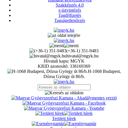
Szakképzés 4.0
e-ügyintézés
Tagdíjfizetés
Tagságellenőrzés
(+36-1) 351-9483
hivatal@mgyk.hu
Hivatali kapu: MGYK
KRID azonosító: 338169369
H-1068 Budapest,
Dózsa György út 86/b.
Területi hírek