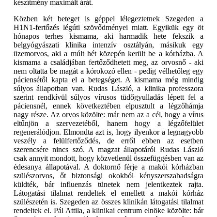
készítmény maximált árát.
Közben két beteget is géppel lélegeztetnek Szegeden a
H1N1-fertőzés légúti szövődményei miatt. Egyikük egy öt
hónapos terhes kismama, aki harmadik hete fekszik a
belgyógyászati klinika intenzív osztályán, másikuk egy
üzemorvos, aki a múlt hét közepén került be a kórházba. A
kismama a családjában fertőződhetett meg, az orvosnő - aki
nem oltatta be magát a kórokozó ellen - pedig vélhetőleg egy
páciensétől kapta el a betegséget. A kismama még mindig
súlyos állapotban van. Rudas László, a klinika professzora
szerint rendkívül súlyos vírusos tüdőgyulladás lépett fel a
páciensnél, ennek következtében elpusztult a légzőhámja
nagy része. Az orvos közölte: már nem az a cél, hogy a vírus
eltűnjön a szervezetéből, hanem hogy a légzőfelület
regenerálódjon. Elmondta azt is, hogy ilyenkor a legnagyobb
veszély a felülfertőződés, de erről ebben az esetben
szerencsére nincs szó. A magzat állapotáról Rudas László
csak annyit mondott, hogy közvetlenül összefüggésben van az
édesanya állapotával. A doktornő férje a makói kórházban
szülészorvos, őt biztonsági okokból kényszerszabadságra
küldték, bár influenzás tünetek nem jelentkeztek rajta.
Látogatási tilalmat rendeltek el emellett a makói kórház
szülészetén is. Szegeden az összes klinikán látogatási tilalmat
rendeltek el. Pál Attila, a klinikai centrum elnöke közölte: bár