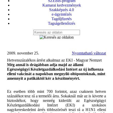
SZEBB-program
Kamarai kedvezmények
Szakképzés 4.0
e-ügyintézés
Tagdíjfizetés
Tagságellenőrzés
2009. november 25.
Nyomtatható változat
Hetvenszázalékos árrést alkalmaz az EKI - Magyar Nemzet
Még annál is drágábban adja majd az állami
Egészségügyi Készletgazdálkodási Intézet az új influenza
elleni vakcinát a napokban megnyíló oltópontoknak, mint
amennyit a patikáktól kér a készítményért.
Ez esetben több mint 700 forintot, azaz csaknem hetven
százalékot tesz rá a termelői árra. Sokaknál már az is kiverte a
biztosítékot, hogy nemrég kiderült: az Egészségügyi
Készletgazdálkodási Intézet (EKI) a szokásos
nagykereskedelmi árrés többszörösét teszi rá a H1N1 elleni