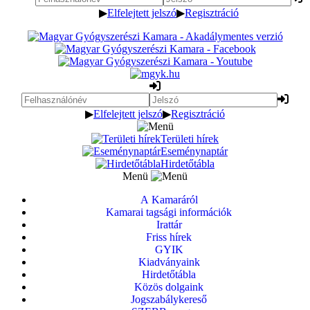
▶
Elfelejtett jelszó
▶
Regisztráció
▶
Elfelejtett jelszó
▶
Regisztráció
Területi hírek
Eseménynaptár
Hirdetőtábla
Menü
A Kamaráról
Kamarai tagsági információk
Irattár
Friss hírek
GYIK
Kiadványaink
Hirdetőtábla
Közös dolgaink
Jogszabálykereső