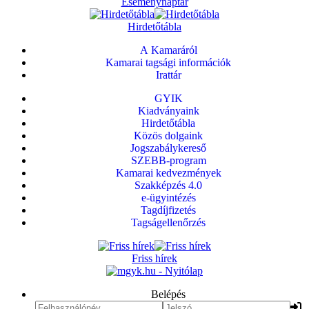
Eseménynaptár
Hirdetőtábla
A Kamaráról
Kamarai tagsági információk
Irattár
GYIK
Kiadványaink
Hirdetőtábla
Közös dolgaink
Jogszabálykereső
SZEBB-program
Kamarai kedvezmények
Szakképzés 4.0
e-ügyintézés
Tagdíjfizetés
Tagságellenőrzés
Friss hírek
Belépés