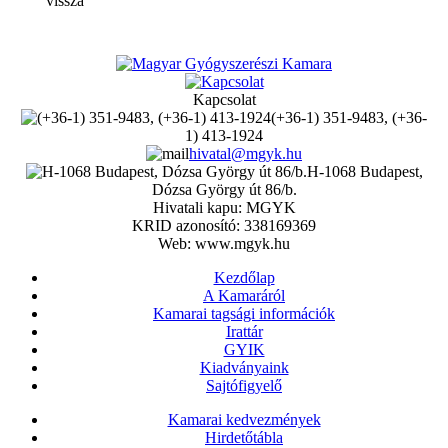
vissza
Kapcsolat
(+36-1) 351-9483, (+36-
1) 413-1924
hivatal@mgyk.hu
H-1068 Budapest,
Dózsa György út 86/b.
Hivatali kapu: MGYK
KRID azonosító: 338169369
Web: www.mgyk.hu
Kezdőlap
A Kamaráról
Kamarai tagsági információk
Irattár
GYIK
Kiadványaink
Sajtófigyelő
Kamarai kedvezmények
Hirdetőtábla