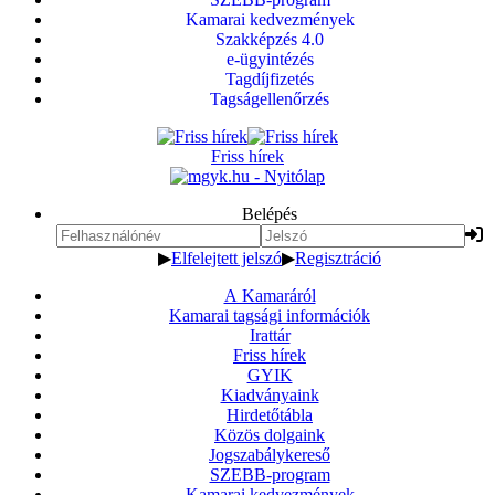
Kamarai kedvezmények
Szakképzés 4.0
e-ügyintézés
Tagdíjfizetés
Tagságellenőrzés
Friss hírek
Belépés
▶
Elfelejtett jelszó
▶
Regisztráció
A Kamaráról
Kamarai tagsági információk
Irattár
Friss hírek
GYIK
Kiadványaink
Hirdetőtábla
Közös dolgaink
Jogszabálykereső
SZEBB-program
Kamarai kedvezmények