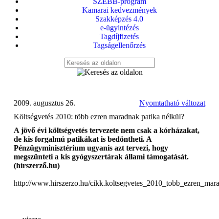
SZEBB-program
Kamarai kedvezmények
Szakképzés 4.0
e-ügyintézés
Tagdíjfizetés
Tagságellenőrzés
2009. augusztus 26.
Nyomtatható változat
Költségvetés 2010: több ezren maradnak patika nélkül?
A jövő évi költségvetés tervezete nem csak a kórházakat,
de kis forgalmú patikákat is bedöntheti. A
Pénzügyminisztérium ugyanis azt tervezi, hogy
megszünteti a kis gyógyszertárak állami támogatását.
(hírszerző.hu)
http://www.hirszerzo.hu/cikk.koltsegvetes_2010_tobb_ezren_mar