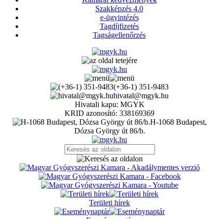
Szakképzés 4.0
e-ügyintézés
Tagdíjfizetés
Tagságellenőrzés
(+36-1) 351-9483
hivatal@mgyk.hu
Hivatali kapu: MGYK
KRID azonosító: 338169369
H-1068 Budapest,
Dózsa György út 86/b.
Területi hírek