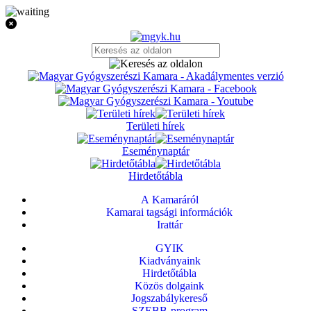
Területi hírek
Eseménynaptár
Hirdetőtábla
A Kamaráról
Kamarai tagsági információk
Irattár
GYIK
Kiadványaink
Hirdetőtábla
Közös dolgaink
Jogszabálykereső
SZEBB-program