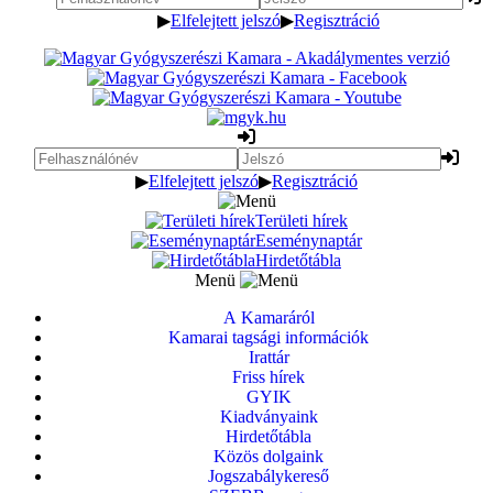
▶
Elfelejtett jelszó
▶
Regisztráció
▶
Elfelejtett jelszó
▶
Regisztráció
Területi hírek
Eseménynaptár
Hirdetőtábla
Menü
A Kamaráról
Kamarai tagsági információk
Irattár
Friss hírek
GYIK
Kiadványaink
Hirdetőtábla
Közös dolgaink
Jogszabálykereső