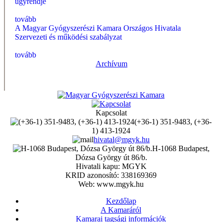
ügyrendje
tovább
A Magyar Gyógyszerészi Kamara Országos Hivatala
Szervezeti és működési szabályzat
tovább
Archívum
Kapcsolat
(+36-1) 351-9483, (+36-
1) 413-1924
hivatal@mgyk.hu
H-1068 Budapest,
Dózsa György út 86/b.
Hivatali kapu: MGYK
KRID azonosító: 338169369
Web: www.mgyk.hu
Kezdőlap
A Kamaráról
Kamarai tagsági információk