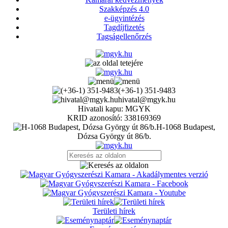
Szakképzés 4.0
e-ügyintézés
Tagdíjfizetés
Tagságellenőrzés
(+36-1) 351-9483
hivatal@mgyk.hu
Hivatali kapu: MGYK
KRID azonosító: 338169369
H-1068 Budapest,
Dózsa György út 86/b.
Területi hírek