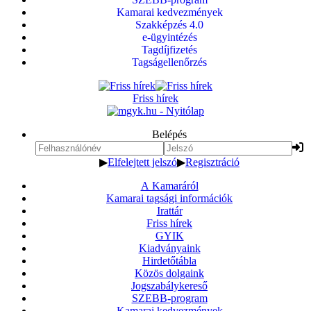
Kamarai kedvezmények
Szakképzés 4.0
e-ügyintézés
Tagdíjfizetés
Tagságellenőrzés
Friss hírek
Belépés
▶
Elfelejtett jelszó
▶
Regisztráció
A Kamaráról
Kamarai tagsági információk
Irattár
Friss hírek
GYIK
Kiadványaink
Hirdetőtábla
Közös dolgaink
Jogszabálykereső
SZEBB-program
Kamarai kedvezmények