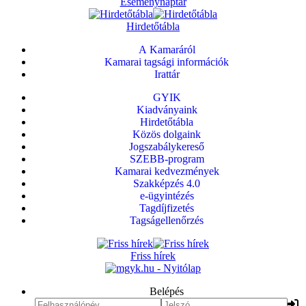
Eseménynaptár
Hirdetőtábla
A Kamaráról
Kamarai tagsági információk
Irattár
GYIK
Kiadványaink
Hirdetőtábla
Közös dolgaink
Jogszabálykereső
SZEBB-program
Kamarai kedvezmények
Szakképzés 4.0
e-ügyintézés
Tagdíjfizetés
Tagságellenőrzés
Friss hírek
Belépés