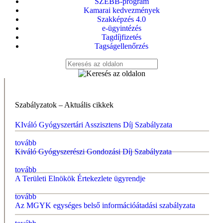
SZEBB-program
Kamarai kedvezmények
Szakképzés 4.0
e-ügyintézés
Tagdíjfizetés
Tagságellenőrzés
Szabályzatok – Aktuális cikkek
KIváló Gyógyszertári Asszisztens Díj Szabályzata
tovább
Kiváló Gyógyszerészi Gondozási Díj Szabályzata
tovább
A Területi Elnökök Értekezlete ügyrendje
tovább
Az MGYK egységes belső információátadási szabályzata