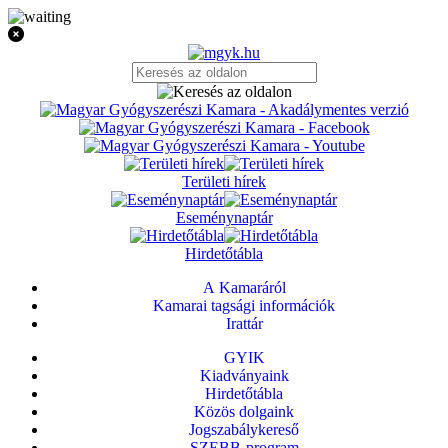
Területi hírek
Eseménynaptár
Hirdetőtábla
A Kamaráról
Kamarai tagsági információk
Irattár
GYIK
Kiadványaink
Hirdetőtábla
Közös dolgaink
Jogszabálykereső
SZEBB-program