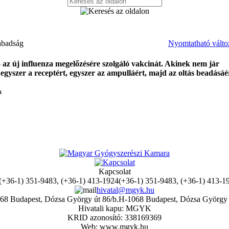
zabadság
Nyomtatható válto
 az új influenza megelőzésére szolgáló vakcinát. Akinek nem jár
: egyszer a receptért, egyszer az ampulláért, majd az oltás beadásáé
a
Kapcsolat
(+36-1) 351-9483, (+36-1) 413-1
hivatal@mgyk.hu
H-1068 Budapest, Dózsa György 
Hivatali kapu: MGYK
KRID azonosító: 338169369
Web: www.mgyk.hu