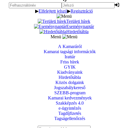
▶
Elfelejtett jelszó
▶
Regisztráció
Területi hírek
Eseménynaptár
Hirdetőtábla
Menü
A Kamaráról
Kamarai tagsági információk
Irattár
Friss hírek
GYIK
Kiadványaink
Hirdetőtábla
Közös dolgaink
Jogszabálykereső
SZEBB-program
Kamarai kedvezmények
Szakképzés 4.0
e-ügyintézés
Tagdíjfizetés
Tagságellenőrzés