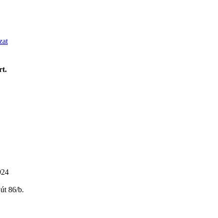
zat
rt.
924
út 86/b.