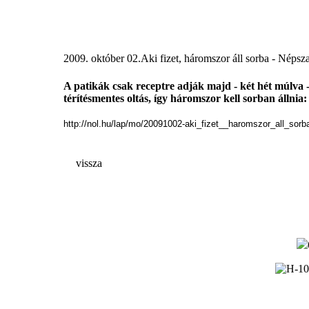
2009. október 02.
Aki fizet, háromszor áll sorba - Néps
A patikák csak receptre adják majd - két hét múlva -
térítésmentes oltás, így háromszor kell sorban állnia
http://nol.hu/lap/mo/20091002-aki_fizet__haromszor_all_sorb
vissza