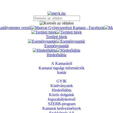
Területi hírek
Eseménynaptár
Hirdetőtábla
A Kamaráról
Kamarai tagsági információk
Irattár
GYIK
Kiadványaink
Hirdetőtábla
Közös dolgaink
Jogszabálykereső
SZEBB-program
Kamarai kedvezmények
Szakképzés 4.0