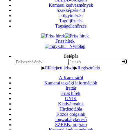
Kamarai kedvezmények
Szakképzés 4.0
e-ügyintézés
Tagdíjfizetés
Tagságellenőrzés
Friss hírek
Belépés
▶
Elfelejtett jelszó
▶
Regisztráció
A Kamaráról
Kamarai tagsági információk
Irattár
Friss hírek
GYIK
Kiadványaink
Hirdetőtábla
Közös dolgaink
Jogszabálykereső
SZEBB-program
Kamarai kedvezmények