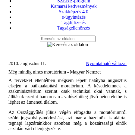
SZEBB-program
Kamarai kedvezmények
Szakképzés 4.0
e-ügyintézés
Tagdíjfizetés
Tagságellenőrzés
2010. augusztus 11.
Nyomtatható változat
Még mindig nincs moratórium - Magyar Nemzet
A tervekkel ellentétben mégsem lépett hatályba augusztus
elsején a patikaalapítási moratórium. A késedelemnek a
szakminisztérium szerint csak technikai okai vannak, s
állításuk szerint hamarosan - valószínűleg jövő héten életbe is
léphet az átmeneti tilalom.
Az Országgyűlés július végén elfogadta a moratóriumról
szóló jogszabály-módosítást, azt már a házelnök is aláírta,
tegnapi lapzártánkkor azonban még a köztársasági elnök
asztalán várt ellenjegyzésre.