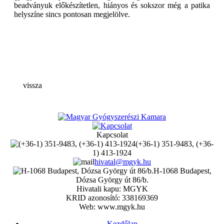
beadványuk előkészítetlen, hiányos és sokszor még a patika
helyszíne sincs pontosan megjelölve.
vissza
Kapcsolat
(+36-1) 351-9483, (+36-
1) 413-1924
hivatal@mgyk.hu
H-1068 Budapest,
Dózsa György út 86/b.
Hivatali kapu: MGYK
KRID azonosító: 338169369
Web: www.mgyk.hu
Kezdőlap