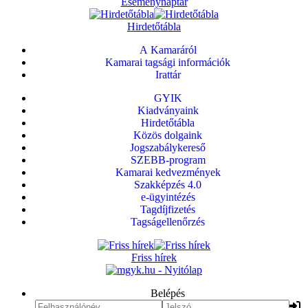
Eseménynaptár
Hirdetőtábla
A Kamaráról
Kamarai tagsági információk
Irattár
GYIK
Kiadványaink
Hirdetőtábla
Közös dolgaink
Jogszabálykereső
SZEBB-program
Kamarai kedvezmények
Szakképzés 4.0
e-ügyintézés
Tagdíjfizetés
Tagságellenőrzés
Friss hírek
Belépés