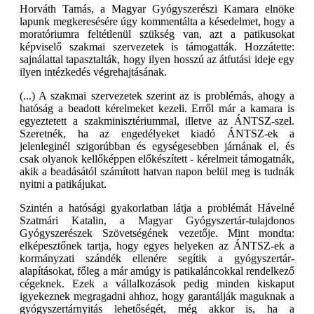
Horváth Tamás, a Magyar Gyógyszerészi Kamara elnöke
lapunk megkeresésére úgy kommentálta a késedelmet, hogy a
moratóriumra feltétlenül szükség van, azt a patikusokat
képviselő szakmai szervezetek is támogatták. Hozzátette:
sajnálattal tapasztalták, hogy ilyen hosszú az átfutási ideje egy
ilyen intézkedés végrehajtásának.
(...) A szakmai szervezetek szerint az is problémás, ahogy a
hatóság a beadott kérelmeket kezeli. Erről már a kamara is
egyeztetett a szakminisztériummal, illetve az ÁNTSZ-szel.
Szeretnék, ha az engedélyeket kiadó ÁNTSZ-ek a
jelenleginél szigorúbban és egységesebben járnának el, és
csak olyanok kellőképpen előkészített - kérelmeit támogatnák,
akik a beadásától számított hatvan napon belül meg is tudnák
nyitni a patikájukat.
Szintén a hatósági gyakorlatban látja a problémát Hávelné
Szatmári Katalin, a Magyar Gyógyszertár-tulajdonos
Gyógyszerészek Szövetségének vezetője. Mint mondta:
elképesztőnek tartja, hogy egyes helyeken az ÁNTSZ-ek a
kormányzati szándék ellenére segítik a gyógyszertár-
alapításokat, főleg a már amúgy is patikaláncokkal rendelkező
cégeknek. Ezek a vállalkozások pedig minden kiskaput
igyekeznek megragadni ahhoz, hogy garantálják maguknak a
gyógyszertárnyitás lehetőségét, még akkor is, ha a