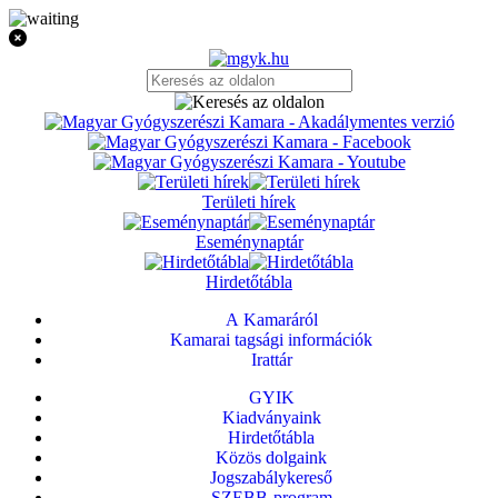
Területi hírek
Eseménynaptár
Hirdetőtábla
A Kamaráról
Kamarai tagsági információk
Irattár
GYIK
Kiadványaink
Hirdetőtábla
Közös dolgaink
Jogszabálykereső
SZEBB-program