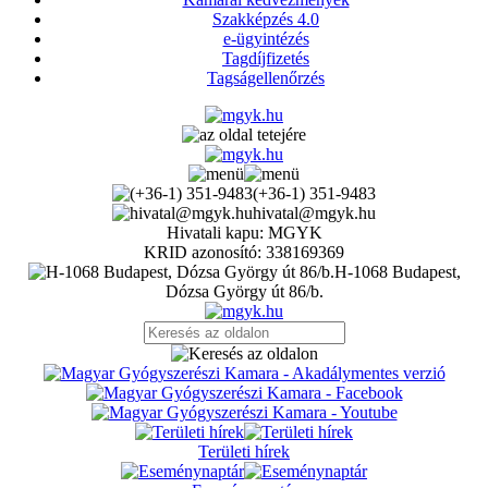
Szakképzés 4.0
e-ügyintézés
Tagdíjfizetés
Tagságellenőrzés
(+36-1) 351-9483
hivatal@mgyk.hu
Hivatali kapu: MGYK
KRID azonosító: 338169369
H-1068 Budapest,
Dózsa György út 86/b.
Területi hírek