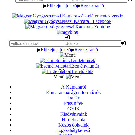
▶
Elfelejtett jelszó
▶
Regisztráció
▶
Elfelejtett jelszó
▶
Regisztráció
Területi hírek
Eseménynaptár
Hirdetőtábla
Menü
A Kamaráról
Kamarai tagsági információk
Irattár
Friss hírek
GYIK
Kiadványaink
Hirdetőtábla
Közös dolgaink
Jogszabálykereső