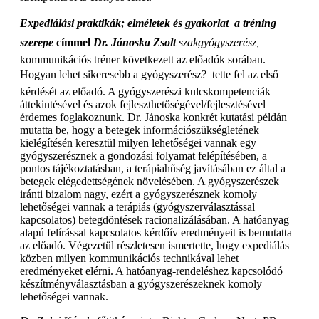
Expediálási praktikák; elméletek és gyakorlat  a tréning
szerepe
címmel
Dr. Jánoska Zsolt
szakgyógyszerész,
kommunikációs tréner következett az előadók sorában.
Hogyan lehet sikeresebb a gyógyszerész?  tette fel az első
kérdését az előadó. A gyógyszerészi kulcskompetenciák
áttekintésével és azok fejleszthetőségével/fejlesztésével
érdemes foglakoznunk. Dr. Jánoska konkrét kutatási példán
mutatta be, hogy a betegek információszükségletének
kielégítésén keresztül milyen lehetőségei vannak egy
gyógyszerésznek a gondozási folyamat felépítésében, a
pontos tájékoztatásban, a terápiahűség javításában ez által a
betegek elégedettségének növelésében. A gyógyszerészek
iránti bizalom nagy, ezért a gyógyszerésznek komoly
lehetőségei vannak a terápiás (gyógyszerválasztással
kapcsolatos) betegdöntések racionalizálásában. A hatóanyag
alapú felírással kapcsolatos kérdőív eredményeit is bemutatta
az előadó. Végezetül részletesen ismertette, hogy expediálás
közben milyen kommunikációs technikával lehet
eredményeket elérni. A hatóanyag-rendeléshez kapcsolódó
készítményválasztásban a gyógyszerészeknek komoly
lehetőségei vannak.