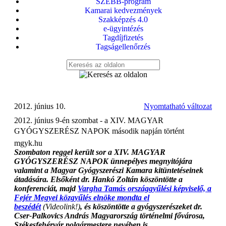
SZEBB-program
Kamarai kedvezmények
Szakképzés 4.0
e-ügyintézés
Tagdíjfizetés
Tagságellenőrzés
2012. június 10.
Nyomtatható változat
2012. június 9-én szombat - a XIV. MAGYAR
GYÓGYSZERÉSZ NAPOK második napján történt 
mgyk.hu
Szombaton reggel került sor a XIV. MAGYAR
GYÓGYSZERÉSZ NAPOK ünnepélyes megnyitójára
valamint a Magyar Gyógyszerészi Kamara kitüntetéseinek
átadására. Elsőként dr. Hankó Zoltán köszöntötte a
konferenciát,
majd
Vargha Tamás országgyűlési képviselő, a
Fejér Megyei közgyűlés elnöke mondta el
beszédét
(Videolink!)
, és köszöntötte a gyógyszerészeket dr.
Cser-Palkovics András Magyarország történelmi fővárosa,
Székesfehérvár polgármestere nevében is.