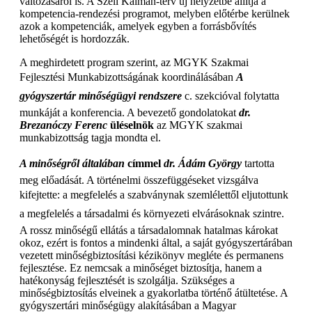
változásáról is. A Széll Kálmán-terv új helyzetbe állítja a
kompetencia-rendezési programot, melyben előtérbe kerülnek
azok a kompetenciák, amelyek egyben a forrásbővítés
lehetőségét is hordozzák.
A meghirdetett program szerint, az MGYK Szakmai
Fejlesztési Munkabizottságának koordinálásában
A
gyógyszertár minőségügyi rendszere
c. szekcióval folytatta
munkáját a konferencia. A bevezető gondolatokat
dr.
Brezanóczy Ferenc
üléselnök
az MGYK szakmai
munkabizottság tagja mondta el.
A minőségről általában
címmel
dr. Ádám György
tartotta
meg előadását. A történelmi összefüggéseket vizsgálva
kifejtette: a megfelelés a szabványnak szemlélettől eljutottunk
a megfelelés a társadalmi és környezeti elvárásoknak szintre.
A rossz minőségű ellátás a társadalomnak hatalmas károkat
okoz, ezért is fontos a mindenki által, a saját gyógyszertárában
vezetett minőségbiztosítási kézikönyv megléte és permanens
fejlesztése. Ez nemcsak a minőséget biztosítja, hanem a
hatékonyság fejlesztését is szolgálja. Szükséges a
minőségbiztosítás elveinek a gyakorlatba történő átültetése. A
gyógyszertári minőségügy alakításában a Magyar