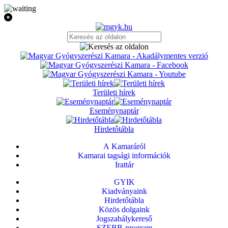
Területi hírek
Eseménynaptár
Hirdetőtábla
A Kamaráról
Kamarai tagsági információk
Irattár
GYIK
Kiadványaink
Hirdetőtábla
Közös dolgaink
Jogszabálykereső
SZEBB-program