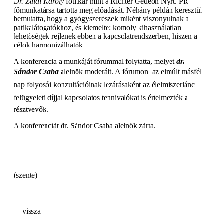
Dr. Zalai Károly
főtitkár mint a Richter Gedeon Nyrt. PR
főmunkatársa tartotta meg előadását. Néhány példán keresztül
bemutatta, hogy a gyógyszerészek miként viszonyulnak a
patikalátogatókhoz, és kiemelte: komoly kihasználatlan
lehetőségek rejlenek ebben a kapcsolatrendszerben, hiszen a
célok harmonizálhatók.
A konferencia a munkáját fórummal folytatta, melyet
dr.
Sándor Csaba
alelnök moderált. A fórumon  az elmúlt másfél
nap folyosói konzultációinak lezárásaként az élelmiszerlánc
felügyeleti díjjal kapcsolatos tennivalókat is értelmezték a
résztvevők.
A konferenciát dr. Sándor Csaba alelnök zárta.
(szente)
vissza