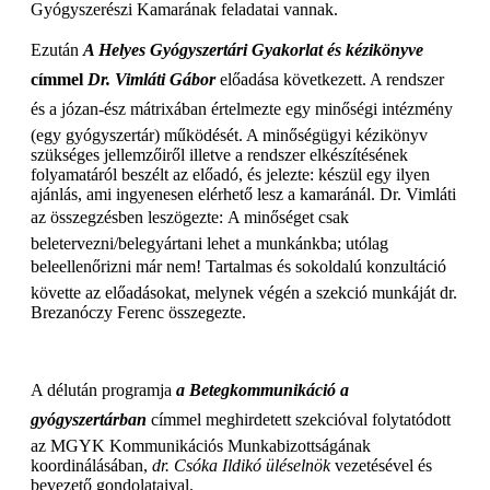
Gyógyszerészi Kamarának feladatai vannak.
Ezután
A Helyes Gyógyszertári Gyakorlat és kézikönyve
címmel
Dr. Vimláti Gábor
előadása következett. A rendszer
és a józan-ész mátrixában értelmezte egy minőségi intézmény
(egy gyógyszertár) működését. A minőségügyi kézikönyv
szükséges jellemzőiről illetve a rendszer elkészítésének
folyamatáról beszélt az előadó, és jelezte: készül egy ilyen
ajánlás, ami ingyenesen elérhető lesz a kamaránál. Dr. Vimláti
az összegzésben leszögezte: A minőséget csak
beletervezni/belegyártani lehet a munkánkba; utólag
beleellenőrizni már nem! Tartalmas és sokoldalú konzultáció
követte az előadásokat, melynek végén a szekció munkáját dr.
Brezanóczy Ferenc összegezte.
A délután programja
a Betegkommunikáció a
gyógyszertárban
címmel meghirdetett szekcióval folytatódott
az MGYK Kommunikációs Munkabizottságának
koordinálásában,
dr. Csóka Ildikó üléselnök
vezetésével és
bevezető gondolataival.