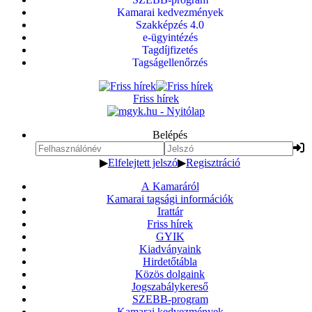
Kamarai kedvezmények
Szakképzés 4.0
e-ügyintézés
Tagdíjfizetés
Tagságellenőrzés
Friss hírek
Belépés
▶
Elfelejtett jelszó
▶
Regisztráció
A Kamaráról
Kamarai tagsági információk
Irattár
Friss hírek
GYIK
Kiadványaink
Hirdetőtábla
Közös dolgaink
Jogszabálykereső
SZEBB-program
Kamarai kedvezmények