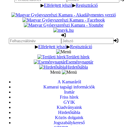
▶
Elfelejtett jelszó
▶
Regisztráció
▶
Elfelejtett jelszó
▶
Regisztráció
Területi hírek
Eseménynaptár
Hirdetőtábla
Menü
A Kamaráról
Kamarai tagsági információk
Irattár
Friss hírek
GYIK
Kiadványaink
Hirdetőtábla
Közös dolgaink
Jogszabálykereső