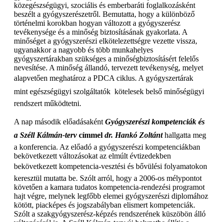
közegészségügyi, szociális és emberbaráti foglalkozásként
beszélt a gyógyszerészetről. Bemutatta, hogy a különböző
történelmi korokban hogyan változott a gyógyszerész
tevékenysége és a minőség biztosításának gyakorlata. A
minőséget a gyógyszerészi elkötelezettségre vezette vissza,
ugyanakkor a nagyobb és több munkahelyes
gyógyszertárakban szükséges a minőségbiztosításért felelős
nevesítése. A minőség állandó, tervezett tevékenység, melyet
alapvetően meghatároz a PDCA ciklus. A gyógyszertárak 
mint egészségügyi szolgáltatók  kötelesek belső minőségügyi
rendszert működtetni.
A nap második előadásaként
Gyógyszerészi kompetenciák és
a Széll Kálmán-terv
címmel
dr. Hankó Zoltánt
hallgatta meg
a konferencia. Az előadó a gyógyszerészi kompetenciákban
bekövetkezett változásokat az elmúlt évtizedekben
bekövetkezett kompetencia-vesztési és bővülési folyamatokon
keresztül mutatta be. Szólt arról, hogy a 2006-os mélypontot
követően a kamara tudatos kompetencia-rendezési programot
hajt végre, melynek legfőbb elemei gyógyszerészi diplomához
kötött, piacképes és jogszabályban elismert kompetenciák.
Szólt a szakgyógyszerész-képzés rendszerének küszöbön álló