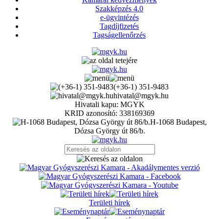
Szakképzés 4.0
e-ügyintézés
Tagdíjfizetés
Tagságellenőrzés
(+36-1) 351-9483
hivatal@mgyk.hu
Hivatali kapu: MGYK
KRID azonosító: 338169369
H-1068 Budapest,
Dózsa György út 86/b.
Területi hírek