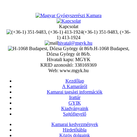
Kapcsolat
(+36-1) 351-9483, (+36-
1) 413-1924
hivatal@mgyk.hu
H-1068 Budapest,
Dózsa György út 86/b.
Hivatali kapu: MGYK
KRID azonosító: 338169369
Web: www.mgyk.hu
Kezdőlap
A Kamaráról
Kamarai tagsági információk
Irattár
GYIK
Kiadványaink
Sajtófigyelő
Kamarai kedvezmények
Hirdetőtábla
Közös dolgaink