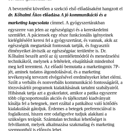
A bevezetést követően a szekció első előadásaként hangzott el
dr. Kőhalmi Ákos
előadása
A jó kommunikáció és a
marketing kapcsolata
címmel. A gyógyszertárakban
egyszerre van jelen az egészségügyi és a kereskedelmi
szemlélet. A páciensek egy része funkcionális igényeinek
kielégítéséért keresi fel a gyógyszertárat, és vannak, akik az
egészségük megtartását fontosnak tartják, és fogyasztói
élményeiket átviszik az egészségpiac területére is. Dr.
Kőhalmi beszélt arról az új szemléletmódról és menedzselési
technikákról, melynek a feltételeit, elsajátítását mindenhol
meg kell teremteni. Az előadó bemutatta a marketingmix 7P-
jét, aminek tudatos átgondolásával, és a marketing
tevékenység tervezett elvégzésével eredményeket lehet elérni.
Szólt a verbális és nonverbális kommunikáció fontosságáról, a
törzsvásárlói programok kialakításának tartalmi szabályairól.
Hibásnak tartja azt a gyakorlatot, amikor a patika egyszerre
több cégcsoportosulás akciós és tájékoztató kiadványait
kínálja fel a betegnek, mert ezáltal a patikához való kötődés
kialakulását gátoljuk. Érdemes a betegek preferenciáival is
foglalkozni, hiszen erre odafigyelve tudjuk alakítani a
szükséges terápiát. Számtalan technikai lehetőséget is
felvillantott, melyek alkalmazása szakmailag és marketing
szempontból is előnyös lehet.