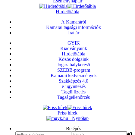
Eseménynaptár
Hirdetőtábla
A Kamaráról
Kamarai tagsági információk
Irattár
GYIK
Kiadványaink
Hirdetőtábla
Közös dolgaink
Jogszabálykereső
SZEBB-program
Kamarai kedvezmények
Szakképzés 4.0
e-ügyintézés
Tagdíjfizetés
Tagságellenőrzés
Friss hírek
Belépés