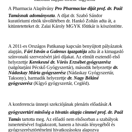
A Pharmacia Alapítvány
Pro Pharmaciae díját prof. dr. Paál
Tamásnak adományozta
. A díjat dr. Szabó Sándor
kuratóriumi elnök távollétében dr. Hankó Zoltán adta át, a
kitüntetetteket dr. Zalai Károly MGYK főtitkár is köszöntötte.
A 2011-es Országos Patikanap kapcsán benyújtott pályázatok
alapján,
Fári István a Galenus igazgatója
adta át a kimagasló
színvonalú szervezésért járó díjakat. Az elmúlt esztendő első
helyezettje
Kerekesné dr. Vörös Erzsébet gyógyszerész
(salgótarjáni Pécskő Gyógyszertár), második helyezettje
dr.
Nádaskay Mária gyógyszerész
(Nádaskay Gyógyszertár,
Taksony), harmadik helyezettje
dr. Nagy Béláné
gyógyszerész
(Kígyó gyógyszertár, Cegléd).
A konferencia ünnepi szekciójának plenáris előadását
A
gyógyszertári minőség a hivatás alapja címmel prof. dr. Paál
Tamás
tartotta meg. Az előadó nem elsősorban a szabályok
ismertetésével foglakozott, hanem a hivatás lényegéből és
gyógyszerésztörténelmi hivatkozásokra alapozva