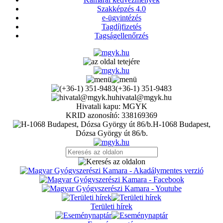
Szakképzés 4.0
e-ügyintézés
Tagdíjfizetés
Tagságellenőrzés
(+36-1) 351-9483
hivatal@mgyk.hu
Hivatali kapu: MGYK
KRID azonosító: 338169369
H-1068 Budapest,
Dózsa György út 86/b.
Területi hírek