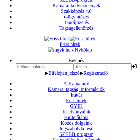
Kamarai kedvezmények
Szakképzés 4.0
e-ügyintézés
Tagdíjfizetés
Tagságellenőrzés
Friss hírek
Belépés
▶
Elfelejtett jelszó
▶
Regisztráció
A Kamaráról
Kamarai tagsági információk
Irattár
Friss hírek
GYIK
Kiadványaink
Hirdetőtábla
Közös dolgaink
Jogszabálykereső
SZEBB-program
Kamarai kedvezmények