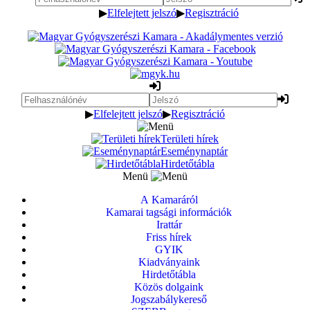
▶
Elfelejtett jelszó
▶
Regisztráció
▶
Elfelejtett jelszó
▶
Regisztráció
Területi hírek
Eseménynaptár
Hirdetőtábla
Menü
A Kamaráról
Kamarai tagsági információk
Irattár
Friss hírek
GYIK
Kiadványaink
Hirdetőtábla
Közös dolgaink
Jogszabálykereső