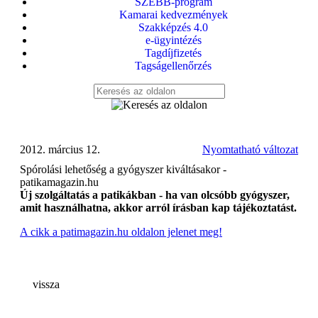
SZEBB-program
Kamarai kedvezmények
Szakképzés 4.0
e-ügyintézés
Tagdíjfizetés
Tagságellenőrzés
2012. március 12.
Nyomtatható változat
Spórolási lehetőség a gyógyszer kiváltásakor -
patikamagazin.hu
Új szolgáltatás a patikákban - ha van olcsóbb gyógyszer,
amit használhatna, akkor arról írásban kap tájékoztatást.
A cikk a patimagazin.hu oldalon jelenet meg!
vissza