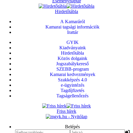
Eseménynaptár
Hirdetőtábla
A Kamaráról
Kamarai tagsági információk
Irattár
GYIK
Kiadványaink
Hirdetőtábla
Közös dolgaink
Jogszabálykereső
SZEBB-program
Kamarai kedvezmények
Szakképzés 4.0
e-ügyintézés
Tagdíjfizetés
Tagságellenőrzés
Friss hírek
Belépés