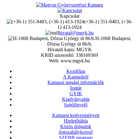
Kapcsolat
(+36-1) 351-9483, (+36-
1) 413-1924
hivatal@mgyk.hu
H-1068 Budapest,
Dózsa György út 86/b.
Hivatali kapu: MGYK
KRID azonosító: 338169369
Web: www.mgyk.hu
Kezdőlap
A Kamaráról
Kamarai tagsági információk
Irattár
GYIK
Kiadványaink
Sajtófigyelő
Kamarai kedvezmények
Hirdetőtábla
Közös dolgaink
Jogszabálykereső
SZEBB program