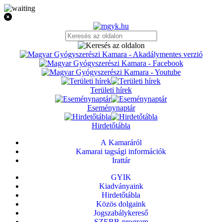
Területi hírek
Eseménynaptár
Hirdetőtábla
A Kamaráról
Kamarai tagsági információk
Irattár
GYIK
Kiadványaink
Hirdetőtábla
Közös dolgaink
Jogszabálykereső
SZEBB-program