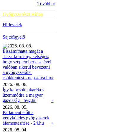
Tovább »
Gyógyszerészi Hírlap
Hírlevelek
Sajtófigyelő
2026. 08. 08.
Elszámíthatta magát a
Tisza-kormány, kétséges,
hogy szeptember elsejével
valóban sikerül bevezetni
a gyógyszeráfa-
»
csökkentést - nepszava.hu
2026. 08. 06.
Így kapcsolt takarékos
üzemmódra a magyar
gazdaság - hvg.hu
»
2026. 08. 05.
Parlament előtt a
vényköteles gyógyszerek
áfamentesítése - 24.hu
»
2026. 08. 04.