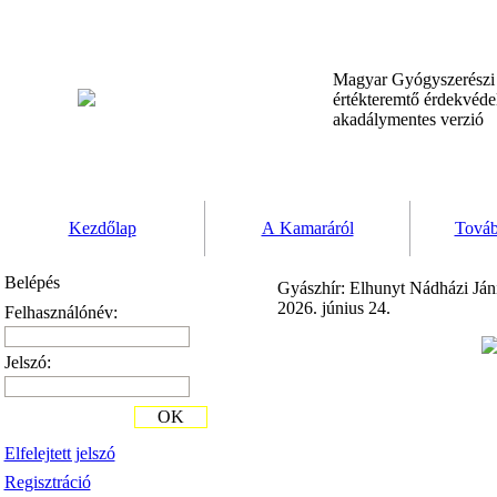
Magyar Gyógyszerész
értékteremtő érdekvéd
akadálymentes verzió
Kezdőlap
A Kamaráról
Továb
Belépés
Gyászhír: Elhunyt Nádházi Jáni
2026. június 24.
Felhasználónév:
Jelszó:
OK
Elfelejtett jelszó
Regisztráció