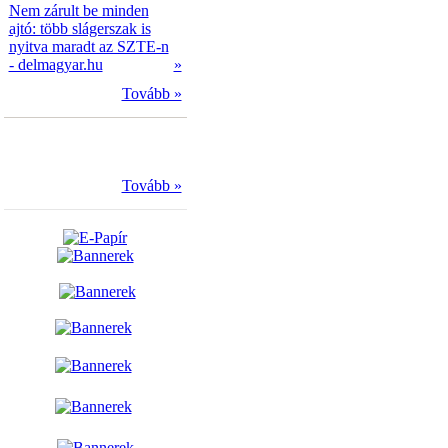
Nem zárult be minden
ajtó: több slágerszak is
nyitva maradt az SZTE-n
- delmagyar.hu
»
Tovább »
Tovább »