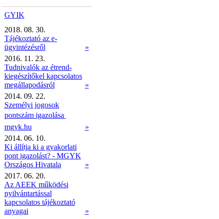
GYIK
2018. 08. 30.
Tájékoztató az e-
ügyintézésről
»
2016. 11. 23.
Tudnivalók az étrend-
kiegészítőkel kapcsolatos
megállapodásról
»
2014. 09. 22.
Személyi jogosok
pontszám igazolása 
mgyk.hu
»
2014. 06. 10.
Ki állítja ki a gyakorlati
pont igazolást? - MGYK
Országos Hivatala
»
2017. 06. 20.
Az AEEK működési
nyilvántartással
kapcsolatos tájékoztató
anyagai
»