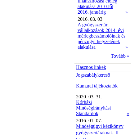
finanszírozási előleg
alakulása 2010-től
2016. januárig
»
2016. 03. 03.
A gyógyszertári
vállalkozások 2014. évi
mérlegbeszámolóinak és
pénzügyi helyzetének
alakulása
»
Tovább »
Hasznos linkek
Jogszabálykereső
Kamarai tájékoztatók
2020. 03. 31.
Kórházi
Minőségirányítási
Standardok
»
2016. 01. 07.
Minőségügyi kézikönyv
gyógyszertáraknak  II.