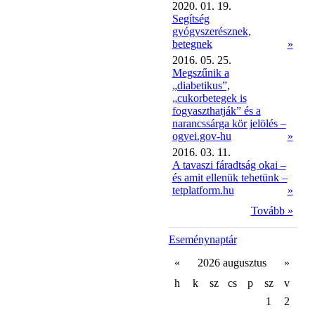
2020. 01. 19.
Segítség
gyógyszerésznek,
betegnek
»
2016. 05. 25.
Megszűnik a
„diabetikus”,
„cukorbetegek is
fogyaszthatják” és a
narancssárga kör jelölés –
ogyei.gov-hu
»
2016. 03. 11.
A tavaszi fáradtság okai –
és amit ellenük tehetünk –
tetplatform.hu
»
Tovább »
Eseménynaptár
«
2026 augusztus
»
h
k
sz
cs
p
sz
v
1
2