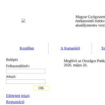
Magyar Gyógyszeré
értékteremtő érdek
akadálymentes verz
Kezdőlap
A Kamaráról
To
Belépés
Meghívó az Országos Patik
2026. május 26.
Felhasználónév:
Jelszó:
OK
Elfelejtett jelszó
Regisztráció