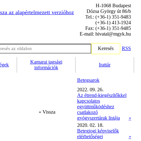
H-1068 Budapest
Dózsa György út 86/b
sza az alapértelmezett verzióhoz
Tel.: (+36-1) 351-9483
(+36-1) 413-1924
Fax: (+36-1) 351-9485
E-mail: hivatal@mgyk.hu
Keresés
RSS
Kamarai tagsági
ségek
Irattár
információk
Betegsarok
2022. 09. 26.
Az étrend-kiegészítőkkel
kapcsolatos
együttműködéshez
« Vissza
csatlakozó
gyógyszertárak listája
»
2020. 02. 18.
Betegjogi képviselők
elérhetőségei
»