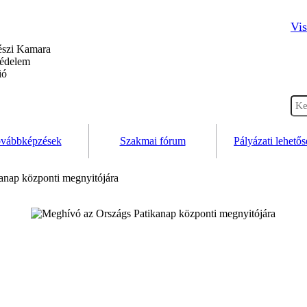
Vis
szi Kamara
védelem
ió
vábbképzések
Szakmai fórum
Pályázati lehető
anap központi megnyitójára