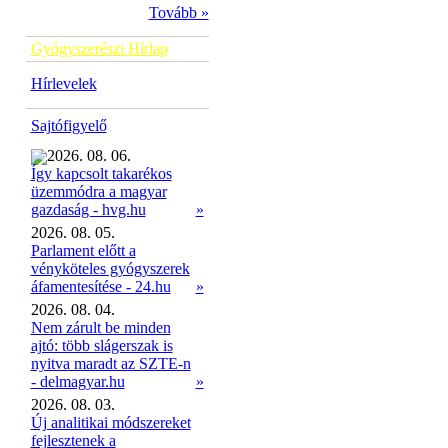
Tovább »
Gyógyszerészi Hírlap
Hírlevelek
Sajtófigyelő
2026. 08. 06.
Így kapcsolt takarékos
üzemmódra a magyar
»
gazdaság - hvg.hu
2026. 08. 05.
Parlament előtt a
vényköteles gyógyszerek
áfamentesítése - 24.hu
»
2026. 08. 04.
Nem zárult be minden
ajtó: több slágerszak is
nyitva maradt az SZTE-n
- delmagyar.hu
»
2026. 08. 03.
Új analitikai módszereket
fejlesztenek a