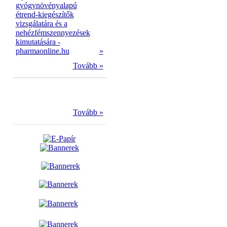
gyógynövényalapú
étrend-kiegészítők
vizsgálatára és a
nehézfémszennyezések
kimutatására -
pharmaonline.hu
»
Tovább »
Tovább »