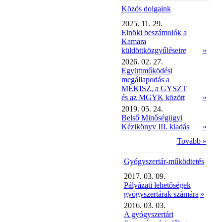
Közös dolgaink
2025. 11. 29.
Elnöki beszámolók a
Kamara
küldöttközgyűléseire
»
2026. 02. 27.
Együttműködési
megállapodás a
MÉKISZ, a GYSZT
és az MGYK között
»
2019. 05. 24.
Belső Minőségügyi
Kézikönyv III. kiadás
»
Tovább »
Gyógyszertár-működtetés
2017. 03. 09.
Pályázati lehetőségek
gyógyszertárak számára
»
2016. 03. 03.
A gyógyszertári