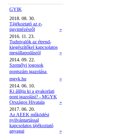
GYIK
2018. 08. 30.
Tájékoztató az e-
ügyintézésről
»
2016. 11. 23.
Tudnivalók az étrend-
kiegészítőkel kapcsolatos
megállapodásról
»
2014. 09. 22.
Személyi jogosok
pontszám igazolása 
mgyk.hu
»
2014. 06. 10.
Ki állítja ki a gyakorlati
pont igazolást? - MGYK
Országos Hivatala
»
2017. 06. 20.
Az AEEK működési
nyilvántartással
kapcsolatos tájékoztató
anyagai
»