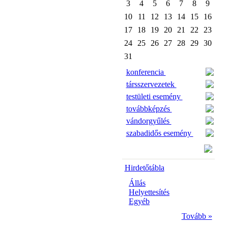
3
4
5
6
7
8
9
10
11
12
13
14
15
16
17
18
19
20
21
22
23
24
25
26
27
28
29
30
31
konferencia
társszervezetek
testületi esemény
továbbképzés
vándorgyűlés
szabadidős esemény
Hirdetőtábla
Állás
Helyettesítés
Egyéb
Tovább »