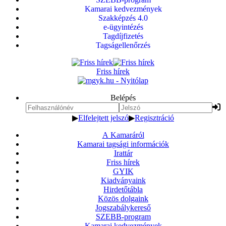
Kamarai kedvezmények
Szakképzés 4.0
e-ügyintézés
Tagdíjfizetés
Tagságellenőrzés
Friss hírek
Belépés
▶
Elfelejtett jelszó
▶
Regisztráció
A Kamaráról
Kamarai tagsági információk
Irattár
Friss hírek
GYIK
Kiadványaink
Hirdetőtábla
Közös dolgaink
Jogszabálykereső
SZEBB-program
Kamarai kedvezmények