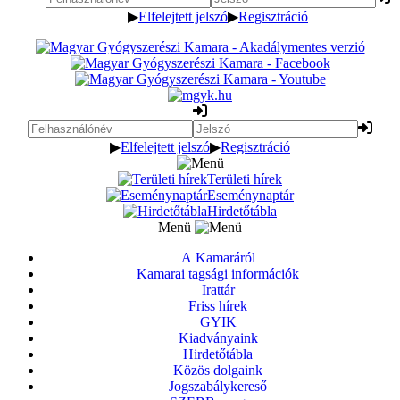
▶
Elfelejtett jelszó
▶
Regisztráció
▶
Elfelejtett jelszó
▶
Regisztráció
Területi hírek
Eseménynaptár
Hirdetőtábla
Menü
A Kamaráról
Kamarai tagsági információk
Irattár
Friss hírek
GYIK
Kiadványaink
Hirdetőtábla
Közös dolgaink
Jogszabálykereső