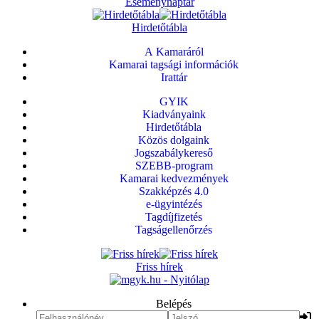
Eseménynaptár
Hirdetőtábla
A Kamaráról
Kamarai tagsági információk
Irattár
GYIK
Kiadványaink
Hirdetőtábla
Közös dolgaink
Jogszabálykereső
SZEBB-program
Kamarai kedvezmények
Szakképzés 4.0
e-ügyintézés
Tagdíjfizetés
Tagságellenőrzés
Friss hírek
Belépés