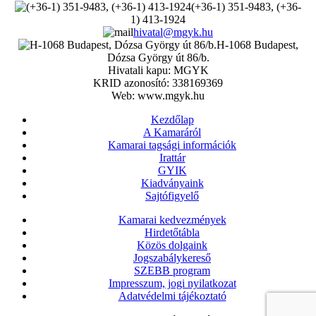
(+36-1) 351-9483, (+36-
1) 413-1924
hivatal@mgyk.hu
H-1068 Budapest,
Dózsa György út 86/b.
Hivatali kapu: MGYK
KRID azonosító: 338169369
Web: www.mgyk.hu
Kezdőlap
A Kamaráról
Kamarai tagsági információk
Irattár
GYIK
Kiadványaink
Sajtófigyelő
Kamarai kedvezmények
Hirdetőtábla
Közös dolgaink
Jogszabálykereső
SZEBB program
Impresszum, jogi nyilatkozat
Adatvédelmi tájékoztató