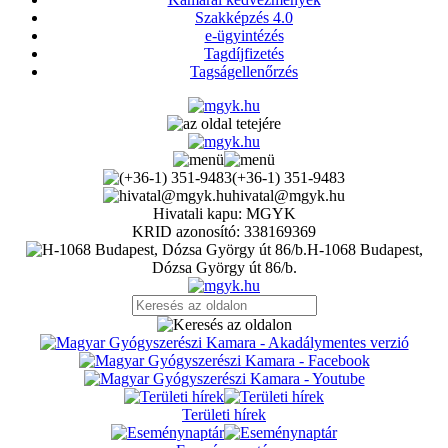
Szakképzés 4.0
e-ügyintézés
Tagdíjfizetés
Tagságellenőrzés
(+36-1) 351-9483
hivatal@mgyk.hu
Hivatali kapu: MGYK
KRID azonosító: 338169369
H-1068 Budapest,
Dózsa György út 86/b.
Területi hírek