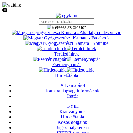
Területi hírek
Eseménynaptár
Hirdetőtábla
A Kamaráról
Kamarai tagsági információk
Irattár
GYIK
Kiadványaink
Hirdetőtábla
Közös dolgaink
Jogszabálykereső
SZEBB-program