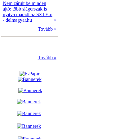
Nem zárult be minden
ajtó: több slágerszak is
nyitva maradt az SZTE-n
- delmagyar.hu
»
Tovább »
Tovább »