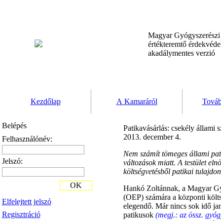
Magyar Gyógyszerész
értékteremtő érdekvéd
akadálymentes verzió
Kezdőlap
A Kamaráról
Továb
Belépés
Patikavásárlás: csekély állami
2013. december 4.
Felhasználónév:
Nem számít tömeges állami pati
Jelszó:
változások miatt. A testület el
költségvetésből patikai tulajdo
OK
Hankó Zoltánnak, a Magyar Gyó
(OEP) számára a központi költség
Elfelejtett jelszó
elegendő. Már nincs sok idő jan
Regisztráció
patikusok
(megj.: az össz. gyó