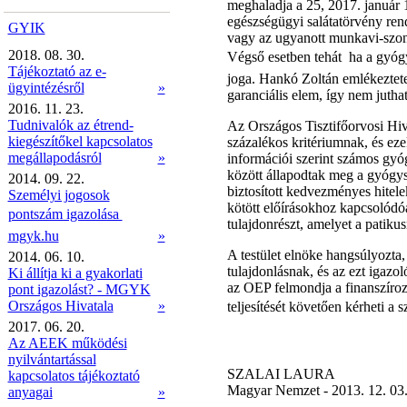
meghaladja a 25, 2017. január 1-
egészségügyi salátatörvény rend
GYIK
vagy az ugyanott munkavi-szonn
2018. 08. 30.
Végső esetben tehát  ha a gyógy
Tájékoztató az e-
joga. Hankó Zoltán emlékeztetet
ügyintézésről
»
garanciális elem, így nem jutha
2016. 11. 23.
Tudnivalók az étrend-
Az Országos Tisztifőorvosi Hiva
kiegészítőkel kapcsolatos
százalékos kritériumnak, és eze
megállapodásról
»
információi szerint számos gyó
között állapodtak meg a gyógys
2014. 09. 22.
biztosított kedvezményes hitele
Személyi jogosok
kötött előírásokhoz kapcsolódó
pontszám igazolása 
tulajdonrészt, amelyet a patikus
mgyk.hu
»
A testület elnöke hangsúlyozta,
2014. 06. 10.
tulajdonlásnak, és az ezt igazo
Ki állítja ki a gyakorlati
az OEP felmondja a finanszíroz
pont igazolást? - MGYK
Országos Hivatala
»
teljesítését követően kérheti a s
2017. 06. 20.
Az AEEK működési
nyilvántartással
SZALAI LAURA
kapcsolatos tájékoztató
Magyar Nemzet - 2013. 12. 03. 
anyagai
»