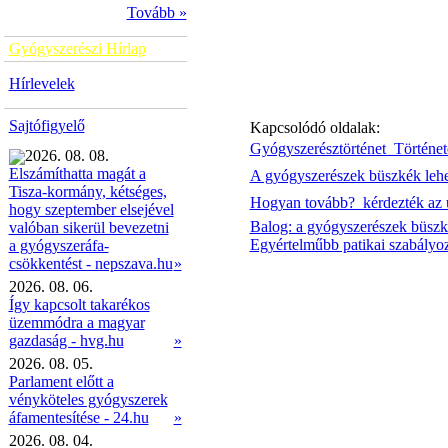
Tovább »
Gyógyszerészi Hírlap
Hírlevelek
Sajtófigyelő
Kapcsolódó oldalak:
Gyógyszerésztörténet  Történe
2026. 08. 08.
Elszámíthatta magát a
A gyógyszerészek büszkék lehet
Tisza-kormány, kétséges,
Hogyan tovább?  kérdezték az
hogy szeptember elsejével
Balog: a gyógyszerészek büszk
valóban sikerül bevezetni
Egyértelműbb patikai szabályozá
a gyógyszeráfa-
»
csökkentést - nepszava.hu
2026. 08. 06.
Így kapcsolt takarékos
üzemmódra a magyar
gazdaság - hvg.hu
»
2026. 08. 05.
Parlament előtt a
vényköteles gyógyszerek
áfamentesítése - 24.hu
»
2026. 08. 04.