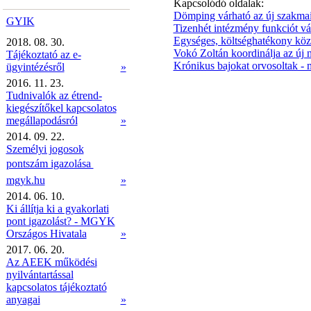
Kapcsolódó oldalak:
Dömping várható az új szakmai
GYIK
Tizenhét intézmény funkciót vál
Egységes, költséghatékony köz
2018. 08. 30.
Vokó Zoltán koordinálja az új 
Tájékoztató az e-
Krónikus bajokat orvosoltak - 
ügyintézésről
»
2016. 11. 23.
Tudnivalók az étrend-
kiegészítőkel kapcsolatos
megállapodásról
»
2014. 09. 22.
Személyi jogosok
pontszám igazolása 
mgyk.hu
»
2014. 06. 10.
Ki állítja ki a gyakorlati
pont igazolást? - MGYK
Országos Hivatala
»
2017. 06. 20.
Az AEEK működési
nyilvántartással
kapcsolatos tájékoztató
anyagai
»