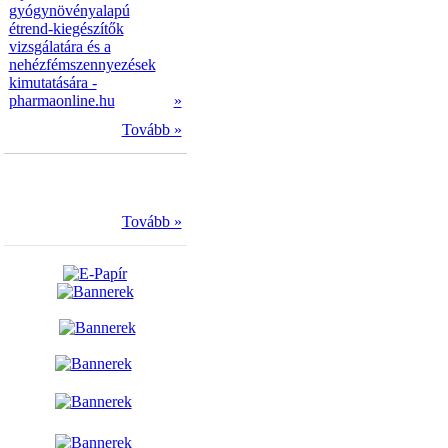
gyógynövényalapú
étrend-kiegészítők
vizsgálatára és a
nehézfémszennyezések
kimutatására -
pharmaonline.hu
»
Tovább »
Tovább »