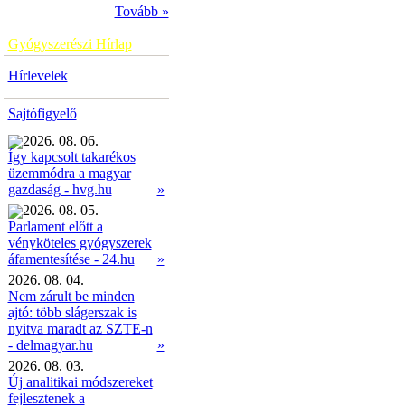
Tovább »
Gyógyszerészi Hírlap
Hírlevelek
Sajtófigyelő
2026. 08. 06.
Így kapcsolt takarékos
üzemmódra a magyar
»
gazdaság - hvg.hu
2026. 08. 05.
Parlament előtt a
vényköteles gyógyszerek
»
áfamentesítése - 24.hu
2026. 08. 04.
Nem zárult be minden
ajtó: több slágerszak is
nyitva maradt az SZTE-n
- delmagyar.hu
»
2026. 08. 03.
Új analitikai módszereket
fejlesztenek a