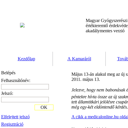
Magyar Gyógyszerész
értékteremtő érdekvéd
akadálymentes verzió
Kezdőlap
A Kamaráról
Továb
Belépés
Május 13-án alakul meg az új s
2011. május 13.
Felhasználónév:
Jelezve, hogy nem babonásak és
Jelszó:
péntekre hívta össze az új sza
tett államtitkári jelölésre csup
még egy-két eldöntendő kérdés.
OK
Elfelejtett jelszó
A cikk a medicalonline.hu olda
Regisztráció