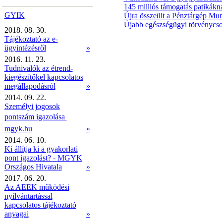
145 milliós támogatás patikák
GYIK
Újra összeült a Pénztárgép Mu
Újabb egészségügyi törvénycso
2018. 08. 30.
Tájékoztató az e-
ügyintézésről
»
2016. 11. 23.
Tudnivalók az étrend-
kiegészítőkel kapcsolatos
megállapodásról
»
2014. 09. 22.
Személyi jogosok
pontszám igazolása 
mgyk.hu
»
2014. 06. 10.
Ki állítja ki a gyakorlati
pont igazolást? - MGYK
Országos Hivatala
»
2017. 06. 20.
Az AEEK működési
nyilvántartással
kapcsolatos tájékoztató
anyagai
»