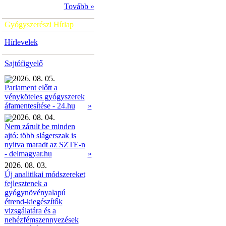
Tovább »
Gyógyszerészi Hírlap
Hírlevelek
Sajtófigyelő
2026. 08. 05.
Parlament előtt a
vényköteles gyógyszerek
»
áfamentesítése - 24.hu
2026. 08. 04.
Nem zárult be minden
ajtó: több slágerszak is
nyitva maradt az SZTE-n
»
- delmagyar.hu
2026. 08. 03.
Új analitikai módszereket
fejlesztenek a
gyógynövényalapú
étrend-kiegészítők
vizsgálatára és a
nehézfémszennyezések