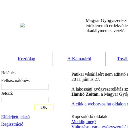
Magyar Gyógyszerész
értékteremtő érdekvéd
akadálymentes verzió
Kezdőlap
A Kamaráról
Továb
Belépés
Patikai vásárlásért nem adható
2011. június 27.
Felhasználónév:
A lakossági gyógyszerellátás sz
Jelszó:
Hankó Zoltán
, a Magyar Gyóg
A cikk a weborvos.hu oldalon 
OK
Kapcsolódó oldalak:
Elfelejtett jelszó
Meddig még?
Regisztráció
Változásra vár a gyógyszerellát