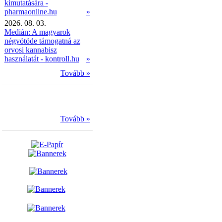
kimutatására -
pharmaonline.hu
»
2026. 08. 03.
Medián: A magyarok
négyötöde támogatná az
orvosi kannabisz
használatát - kontroll.hu
»
Tovább »
Tovább »