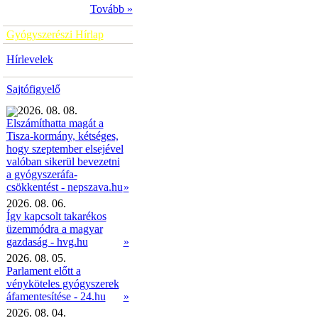
Tovább »
Gyógyszerészi Hírlap
Hírlevelek
Sajtófigyelő
2026. 08. 08.
Elszámíthatta magát a
Tisza-kormány, kétséges,
hogy szeptember elsejével
valóban sikerül bevezetni
a gyógyszeráfa-
»
csökkentést - nepszava.hu
2026. 08. 06.
Így kapcsolt takarékos
üzemmódra a magyar
gazdaság - hvg.hu
»
2026. 08. 05.
Parlament előtt a
vényköteles gyógyszerek
áfamentesítése - 24.hu
»
2026. 08. 04.