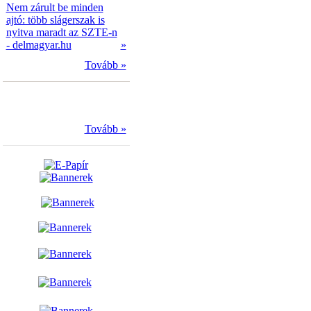
Nem zárult be minden
ajtó: több slágerszak is
nyitva maradt az SZTE-n
- delmagyar.hu
»
Tovább »
Tovább »