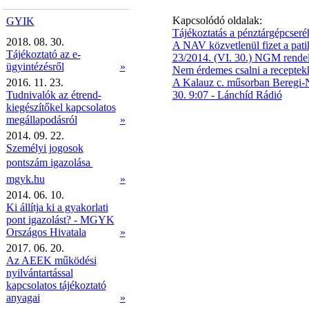
Kapcsolódó oldalak:
GYIK
Tájékoztatás a pénztárgépcser
2018. 08. 30.
A NAV közvetlenül fizet a pati
Tájékoztató az e-
23/2014. (VI. 30.) NGM rendele
ügyintézésről
»
Nem érdemes csalni a receptek
2016. 11. 23.
A Kalauz c. műsorban Beregi-Nag
Tudnivalók az étrend-
30. 9:07 - Lánchíd Rádió
kiegészítőkel kapcsolatos
megállapodásról
»
2014. 09. 22.
Személyi jogosok
pontszám igazolása 
mgyk.hu
»
2014. 06. 10.
Ki állítja ki a gyakorlati
pont igazolást? - MGYK
Országos Hivatala
»
2017. 06. 20.
Az AEEK működési
nyilvántartással
kapcsolatos tájékoztató
anyagai
»