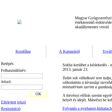
Magyar Gyógyszerész
értékteremtő érdekvéd
akadálymentes verzió
Kezdőlap
A Kamaráról
Továb
Belépés
Sokba kerülhet a késlekedés - n
2013. január 23.
Felhasználónév:
Talán sok vállalkozó sem tudja
Jelszó:
változtatnia a társasági szerződ
minisztérium szerint a gazdaság
OK
A törvényi előírás szerint egyr
helyét és idejét. Másrészt be kel
Elfelejtett jelszó
Folytatás a nyirbatori-hirhatar.
Regisztráció