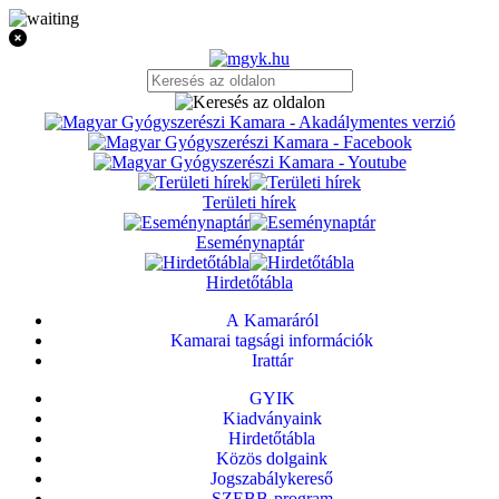
Területi hírek
Eseménynaptár
Hirdetőtábla
A Kamaráról
Kamarai tagsági információk
Irattár
GYIK
Kiadványaink
Hirdetőtábla
Közös dolgaink
Jogszabálykereső
SZEBB-program