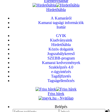
Eseménynaptár
Hirdetőtábla
A Kamaráról
Kamarai tagsági információk
Irattár
GYIK
Kiadványaink
Hirdetőtábla
Közös dolgaink
Jogszabálykereső
SZEBB-program
Kamarai kedvezmények
Szakképzés 4.0
e-ügyintézés
Tagdíjfizetés
Tagságellenőrzés
Friss hírek
Belépés