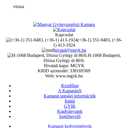
vissza
Kapcsolat
(+36-1) 351-9483, (+36-
1) 413-1924
hivatal@mgyk.hu
H-1068 Budapest,
Dózsa György út 86/b.
Hivatali kapu: MGYK
KRID azonosító: 338169369
Web: www.mgyk.hu
Kezdőlap
A Kamaráról
Kamarai tagsági információk
Irattár
GYIK
Kiadványaink
Sajtófigyelő
Kamarai kedvezmények