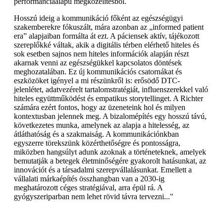
performanciaalapú megközelítésből.
Hosszú ideig a kommunikáció főként az egészségügyi
szakemberekre fókuszált, mára azonban az „informed patient
era” alapjaiban formálta át ezt. A páciensek aktív, tájékozott
szereplőkké váltak, akik a digitális térben elérhető hiteles és
sok esetben sajnos nem hiteles információk alapján részt
akarnak venni az egészségükkel kapcsolatos döntések
meghozatalában. Ez új kommunikációs csatornákat és
eszközöket igényel a mi részünkről is: erősödő DTC-
jelenlétet, adatvezérelt tartalomstratégiát, influenszerekkel való
hiteles együttműködést és empatikus storytellinget. A Richter
számára ezért fontos, hogy az üzeneteink hol és milyen
kontextusban jelennek meg. A bizalomépítés egy hosszú távú,
következetes munka, amelynek az alapja a hitelesség, az
átláthatóság és a szakmaiság. A kommunikációnkban
egyszerre törekszünk közérthetőségre és pontosságra,
miközben hangsúlyt adunk azoknak a történeteknek, amelyek
bemutatják a betegek életminőségére gyakorolt hatásunkat, az
innovációt és a társadalmi szerepvállalásunkat. Emellett a
vállalati márkaépítés összhangban van a 2030-ig
meghatározott céges stratégiával, arra épül rá. A
gyógyszeriparban nem lehet rövid távra tervezni..."