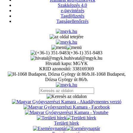
Szakképzés 4.0
e-ügyintézés
Tagdíjfizetés
Tagságellenőrzés
(+36-1) 351-9483
hivatal@mgyk.hu
Hivatali kapu: MGYK
KRID azonosító: 338169369
H-1068 Budapest,
Dózsa György út 86/b.
Területi hírek