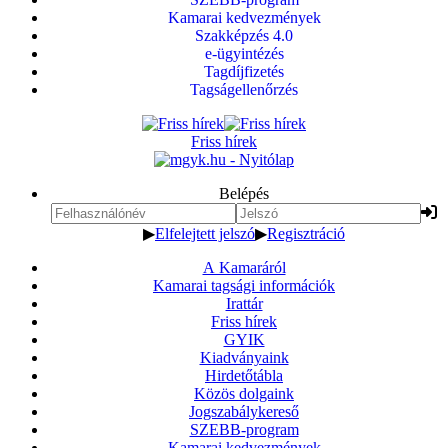
Kamarai kedvezmények
Szakképzés 4.0
e-ügyintézés
Tagdíjfizetés
Tagságellenőrzés
Friss hírek
Belépés
▶
Elfelejtett jelszó
▶
Regisztráció
A Kamaráról
Kamarai tagsági információk
Irattár
Friss hírek
GYIK
Kiadványaink
Hirdetőtábla
Közös dolgaink
Jogszabálykereső
SZEBB-program
Kamarai kedvezmények