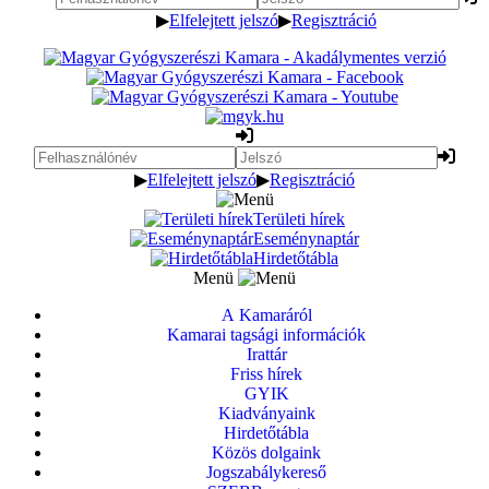
▶
Elfelejtett jelszó
▶
Regisztráció
▶
Elfelejtett jelszó
▶
Regisztráció
Területi hírek
Eseménynaptár
Hirdetőtábla
Menü
A Kamaráról
Kamarai tagsági információk
Irattár
Friss hírek
GYIK
Kiadványaink
Hirdetőtábla
Közös dolgaink
Jogszabálykereső