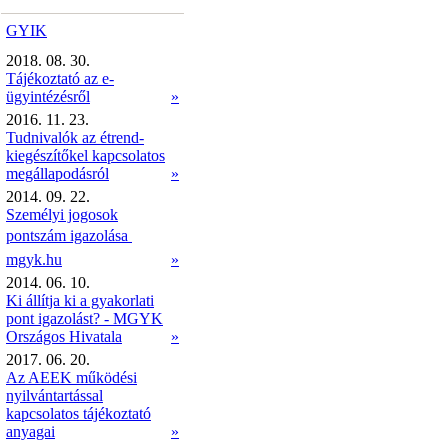
GYIK
2018. 08. 30.
Tájékoztató az e-
ügyintézésről
»
2016. 11. 23.
Tudnivalók az étrend-
kiegészítőkel kapcsolatos
megállapodásról
»
2014. 09. 22.
Személyi jogosok
pontszám igazolása 
mgyk.hu
»
2014. 06. 10.
Ki állítja ki a gyakorlati
pont igazolást? - MGYK
Országos Hivatala
»
2017. 06. 20.
Az AEEK működési
nyilvántartással
kapcsolatos tájékoztató
anyagai
»