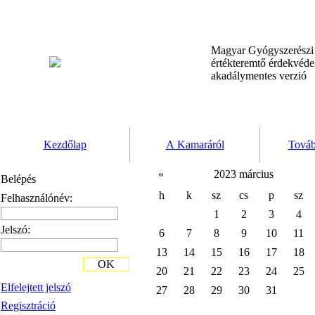
Magyar Gyógyszerész
értékteremtő érdekvéd
akadálymentes verzió
Kezdőlap
A Kamaráról
Továb
«
2023 március
Belépés
h
k
sz
cs
p
sz
Felhasználónév:
1
2
3
4
Jelszó:
6
7
8
9
10
11
13
14
15
16
17
18
OK
20
21
22
23
24
25
Elfelejtett jelszó
27
28
29
30
31
Regisztráció