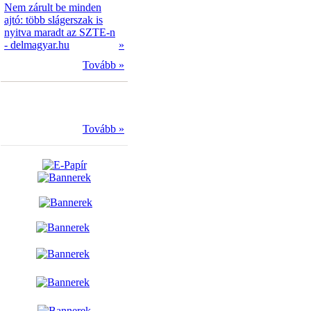
Nem zárult be minden
ajtó: több slágerszak is
nyitva maradt az SZTE-n
- delmagyar.hu
»
Tovább »
Tovább »