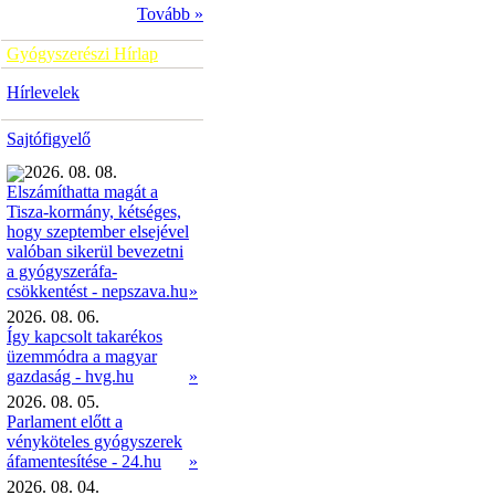
Tovább »
Gyógyszerészi Hírlap
Hírlevelek
Sajtófigyelő
2026. 08. 08.
Elszámíthatta magát a
Tisza-kormány, kétséges,
hogy szeptember elsejével
valóban sikerül bevezetni
a gyógyszeráfa-
»
csökkentést - nepszava.hu
2026. 08. 06.
Így kapcsolt takarékos
üzemmódra a magyar
gazdaság - hvg.hu
»
2026. 08. 05.
Parlament előtt a
vényköteles gyógyszerek
áfamentesítése - 24.hu
»
2026. 08. 04.