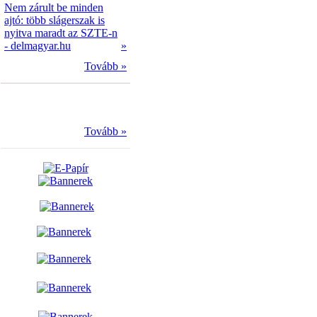
Nem zárult be minden
ajtó: több slágerszak is
nyitva maradt az SZTE-n
- delmagyar.hu
»
Tovább »
Tovább »