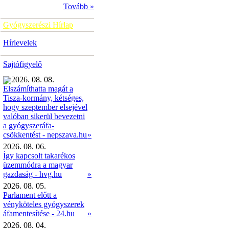
Tovább »
Gyógyszerészi Hírlap
Hírlevelek
Sajtófigyelő
2026. 08. 08.
Elszámíthatta magát a
Tisza-kormány, kétséges,
hogy szeptember elsejével
valóban sikerül bevezetni
a gyógyszeráfa-
»
csökkentést - nepszava.hu
2026. 08. 06.
Így kapcsolt takarékos
üzemmódra a magyar
gazdaság - hvg.hu
»
2026. 08. 05.
Parlament előtt a
vényköteles gyógyszerek
áfamentesítése - 24.hu
»
2026. 08. 04.