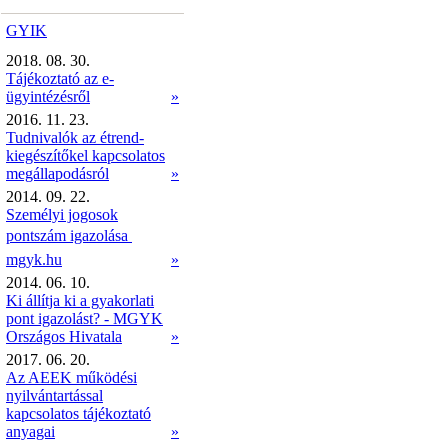
GYIK
2018. 08. 30.
Tájékoztató az e-
ügyintézésről
»
2016. 11. 23.
Tudnivalók az étrend-
kiegészítőkel kapcsolatos
megállapodásról
»
2014. 09. 22.
Személyi jogosok
pontszám igazolása 
mgyk.hu
»
2014. 06. 10.
Ki állítja ki a gyakorlati
pont igazolást? - MGYK
Országos Hivatala
»
2017. 06. 20.
Az AEEK működési
nyilvántartással
kapcsolatos tájékoztató
anyagai
»