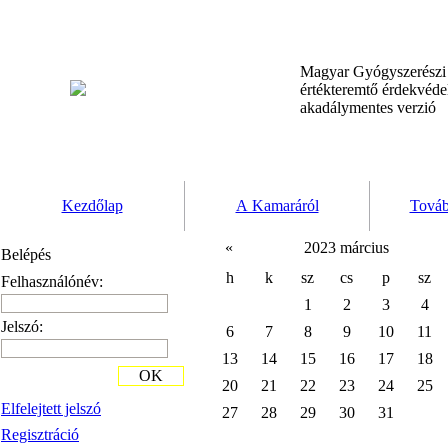
Magyar Gyógyszerész
értékteremtő érdekvéd
akadálymentes verzió
Kezdőlap
A Kamaráról
Továb
«
2023 március
Belépés
h
k
sz
cs
p
sz
Felhasználónév:
1
2
3
4
Jelszó:
6
7
8
9
10
11
13
14
15
16
17
18
OK
20
21
22
23
24
25
Elfelejtett jelszó
27
28
29
30
31
Regisztráció