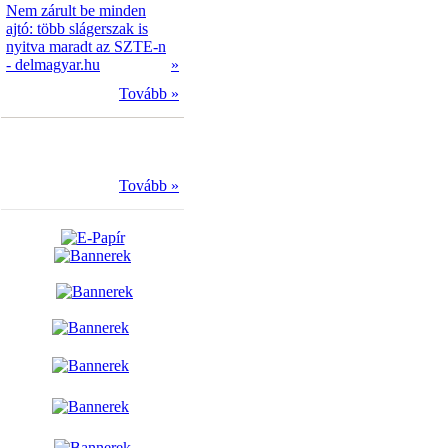
Nem zárult be minden
ajtó: több slágerszak is
nyitva maradt az SZTE-n
- delmagyar.hu
»
Tovább »
Tovább »