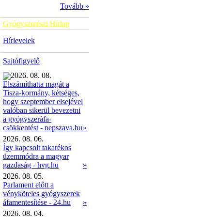
Tovább »
Gyógyszerészi Hírlap
Hírlevelek
Sajtófigyelő
2026. 08. 08.
Elszámíthatta magát a
Tisza-kormány, kétséges,
hogy szeptember elsejével
valóban sikerül bevezetni
a gyógyszeráfa-
»
csökkentést - nepszava.hu
2026. 08. 06.
Így kapcsolt takarékos
üzemmódra a magyar
gazdaság - hvg.hu
»
2026. 08. 05.
Parlament előtt a
vényköteles gyógyszerek
áfamentesítése - 24.hu
»
2026. 08. 04.