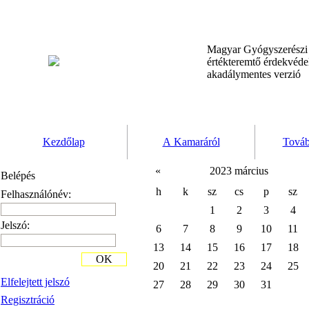
Magyar Gyógyszerész
értékteremtő érdekvéd
akadálymentes verzió
Kezdőlap
A Kamaráról
Továb
«
2023 március
Belépés
h
k
sz
cs
p
sz
Felhasználónév:
1
2
3
4
Jelszó:
6
7
8
9
10
11
13
14
15
16
17
18
OK
20
21
22
23
24
25
Elfelejtett jelszó
27
28
29
30
31
Regisztráció