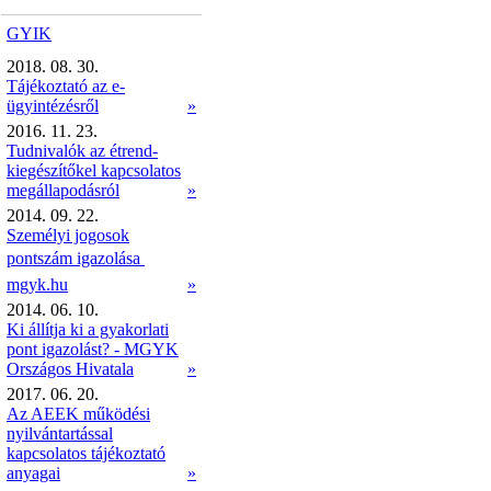
GYIK
2018. 08. 30.
Tájékoztató az e-
ügyintézésről
»
2016. 11. 23.
Tudnivalók az étrend-
kiegészítőkel kapcsolatos
megállapodásról
»
2014. 09. 22.
Személyi jogosok
pontszám igazolása 
mgyk.hu
»
2014. 06. 10.
Ki állítja ki a gyakorlati
pont igazolást? - MGYK
Országos Hivatala
»
2017. 06. 20.
Az AEEK működési
nyilvántartással
kapcsolatos tájékoztató
anyagai
»