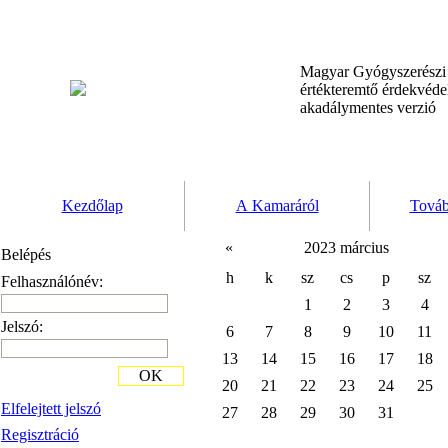
Magyar Gyógyszerész
értékteremtő érdekvéd
akadálymentes verzió
Kezdőlap
A Kamaráról
Továb
«
2023 március
Belépés
h
k
sz
cs
p
sz
Felhasználónév:
1
2
3
4
Jelszó:
6
7
8
9
10
11
13
14
15
16
17
18
OK
20
21
22
23
24
25
Elfelejtett jelszó
27
28
29
30
31
Regisztráció