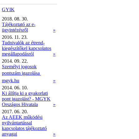
GYIK
2018. 08. 30.
Tájékoztató az e-
ügyintézésről
»
2016. 11. 23.
Tudnivalók az étrend-
kiegészítőkel kapcsolatos
megállapodásról
»
2014. 09. 22.
Személyi jogosok
pontszám igazolása 
mgyk.hu
»
2014. 06. 10.
Ki állítja ki a gyakorlati
pont igazolást? - MGYK
Országos Hivatala
»
2017. 06. 20.
Az AEEK működési
nyilvántartással
kapcsolatos tájékoztató
anyagai
»