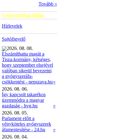
Tovább »
Gyógyszerészi Hírlap
Hírlevelek
Sajtófigyelő
2026. 08. 08.
Elszámíthatta magát a
Tisza-kormány, kétséges,
hogy szeptember elsejével
valóban sikerül bevezetni
a gyógyszeráfa-
»
csökkentést - nepszava.hu
2026. 08. 06.
Így kapcsolt takarékos
üzemmódra a magyar
gazdaság - hvg.hu
»
2026. 08. 05.
Parlament előtt a
vényköteles gyógyszerek
áfamentesítése - 24.hu
»
2026. 08. 04.