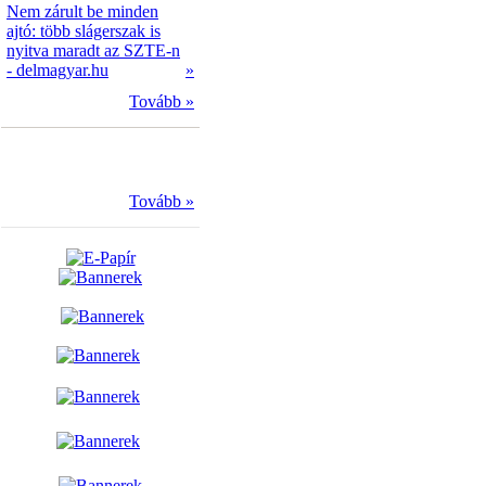
Nem zárult be minden
ajtó: több slágerszak is
nyitva maradt az SZTE-n
- delmagyar.hu
»
Tovább »
Tovább »