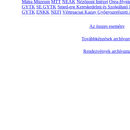
Mátra Múzeum
MTT
NEAK
Nézőpont Intézet
Orea-Hygie
GYTK
SE GYTK
Smed-erg Kereskedelmi és Szolgáltató 
GYTK
ENKK
NEFI
Vértesacsai Kazay Gyógyszerészeti 
Az összes esemény
Továbbképzések archívu
Rendezvények archívum