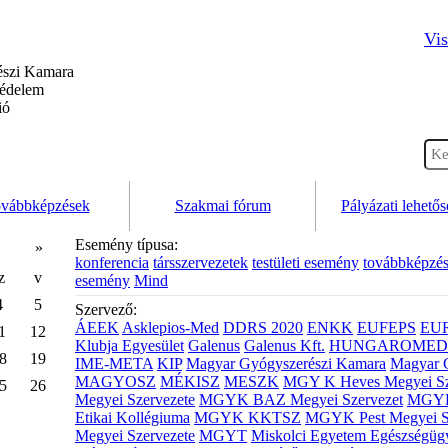
Vis
szi Kamara
védelem
ió
vábbképzések
Szakmai fórum
Pályázati lehető
Esemény típusa:
»
konferencia
társszervezetek
testületi esemény
továbbképzé
z
v
esemény
Mind
4
5
Szervező:
ÁEEK
Asklepios-Med
DDRS 2020
ENKK
EUFEPS
EU
1
12
Klubja Egyesület
Galenus
Galenus Kft.
HUNGAROMED 
8
19
IME-META
KIP
Magyar Gyógyszerészi Kamara
Magyar 
MAGYOSZ
MÉKISZ
MESZK
MGY K Heves Megyei Sz
5
26
Megyei Szervezete
MGYK BAZ Megyei Szervezet
MGYK 
Etikai Kollégiuma
MGYK KKTSZ
MGYK Pest Megyei S
Megyei Szervezete
MGYT
Miskolci Egyetem Egészségüg