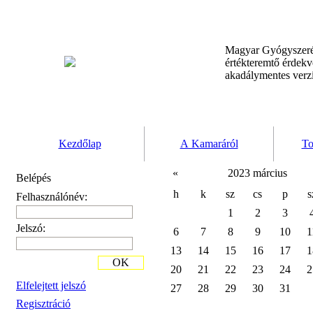
Magyar Gyógyszeré
értékteremtő érdek
akadálymentes verz
Kezdőlap
A Kamaráról
To
«
2023 március
Belépés
h
k
sz
cs
p
s
Felhasználónév:
1
2
3
Jelszó:
6
7
8
9
10
1
13
14
15
16
17
1
OK
20
21
22
23
24
2
Elfelejtett jelszó
27
28
29
30
31
Regisztráció