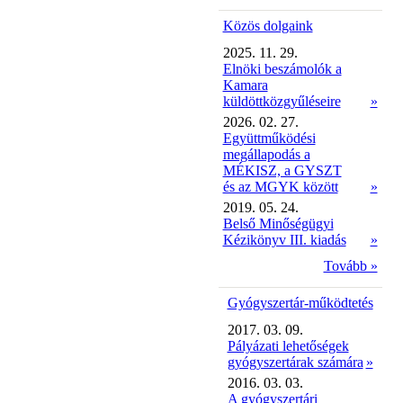
Közös dolgaink
2025. 11. 29.
Elnöki beszámolók a
Kamara
küldöttközgyűléseire
»
2026. 02. 27.
Együttműködési
megállapodás a
MÉKISZ, a GYSZT
és az MGYK között
»
2019. 05. 24.
Belső Minőségügyi
Kézikönyv III. kiadás
»
Tovább »
Gyógyszertár-működtetés
2017. 03. 09.
Pályázati lehetőségek
gyógyszertárak számára
»
2016. 03. 03.
A gyógyszertári