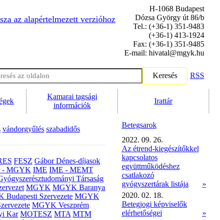
H-1068 Budapest
Dózsa György út 86/b
sza az alapértelmezett verzióhoz
Tel.: (+36-1) 351-9483
(+36-1) 413-1924
Fax: (+36-1) 351-9485
E-mail: hivatal@mgyk.hu
Keresés
RSS
Kamarai tagsági
ségek
Irattár
információk
Betegsarok
s
vándorgyűlés
szabadidős
2022. 09. 26.
Az étrend-kiegészítőkkel
kapcsolatos
RES
FESZ
Gábor Dénes-díjasok
együttműködéshez
- MGYK
IME
IME - MEMT
csatlakozó
Gyógyszerésztudományi Társaság
gyógyszertárak listája
»
ervezet
MGYK
MGYK Baranya
2020. 02. 18.
Budapesti Szervezete
MGYK
Betegjogi képviselők
zervezete
MGYK Veszprém
elérhetőségei
»
yi Kar
MOTESZ
MTA
MTM