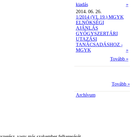
kiadás
»
2014. 06. 26.
1/2014 (VI. 19.) MGYK
ELNÖKSÉGI
AJÁNLÁS
GYÓGYSZERTÁRI
UTAZÁSI
TANÁCSADÁSHOZ -
MGYK
»
Tovább »
Tovább »
Archívum
yszerész, vagy más szakember felkeresését.