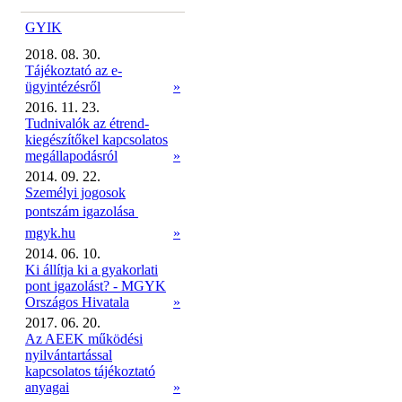
GYIK
2018. 08. 30.
Tájékoztató az e-
ügyintézésről
»
2016. 11. 23.
Tudnivalók az étrend-
kiegészítőkel kapcsolatos
megállapodásról
»
2014. 09. 22.
Személyi jogosok
pontszám igazolása 
mgyk.hu
»
2014. 06. 10.
Ki állítja ki a gyakorlati
pont igazolást? - MGYK
Országos Hivatala
»
2017. 06. 20.
Az AEEK működési
nyilvántartással
kapcsolatos tájékoztató
anyagai
»