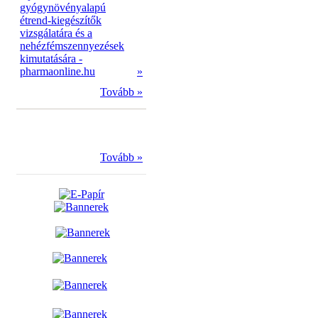
gyógynövényalapú
étrend-kiegészítők
vizsgálatára és a
nehézfémszennyezések
kimutatására -
pharmaonline.hu
»
Tovább »
Tovább »