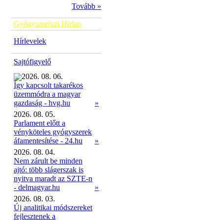
Tovább »
Gyógyszerészi Hírlap
Hírlevelek
Sajtófigyelő
2026. 08. 06.
Így kapcsolt takarékos
üzemmódra a magyar
»
gazdaság - hvg.hu
2026. 08. 05.
Parlament előtt a
vényköteles gyógyszerek
áfamentesítése - 24.hu
»
2026. 08. 04.
Nem zárult be minden
ajtó: több slágerszak is
nyitva maradt az SZTE-n
- delmagyar.hu
»
2026. 08. 03.
Új analitikai módszereket
fejlesztenek a