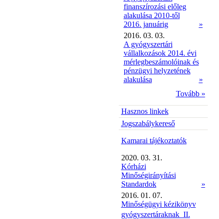
finanszírozási előleg
alakulása 2010-től
2016. januárig
»
2016. 03. 03.
A gyógyszertári
vállalkozások 2014. évi
mérlegbeszámolóinak és
pénzügyi helyzetének
alakulása
»
Tovább »
Hasznos linkek
Jogszabálykereső
Kamarai tájékoztatók
2020. 03. 31.
Kórházi
Minőségirányítási
Standardok
»
2016. 01. 07.
Minőségügyi kézikönyv
gyógyszertáraknak  II.