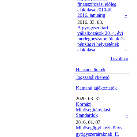
finanszírozási előleg
alakulása 2010-től
2016. januárig
»
2016. 03. 03.
A gyógyszertári
vállalkozások 2014. évi
mérlegbeszámolóinak és
pénzügyi helyzetének
alakulása
»
Tovább »
Hasznos linkek
Jogszabálykereső
Kamarai tájékoztatók
2020. 03. 31.
Kórházi
Minőségirányítási
Standardok
»
2016. 01. 07.
Minőségügyi kézikönyv
gyógyszertáraknak  II.