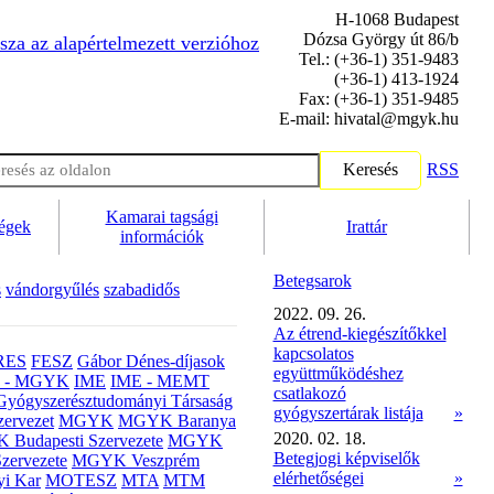
H-1068 Budapest
Dózsa György út 86/b
sza az alapértelmezett verzióhoz
Tel.: (+36-1) 351-9483
(+36-1) 413-1924
Fax: (+36-1) 351-9485
E-mail: hivatal@mgyk.hu
Keresés
RSS
Kamarai tagsági
ségek
Irattár
információk
Betegsarok
s
vándorgyűlés
szabadidős
2022. 09. 26.
Az étrend-kiegészítőkkel
kapcsolatos
RES
FESZ
Gábor Dénes-díjasok
együttműködéshez
- MGYK
IME
IME - MEMT
csatlakozó
Gyógyszerésztudományi Társaság
gyógyszertárak listája
»
ervezet
MGYK
MGYK Baranya
2020. 02. 18.
Budapesti Szervezete
MGYK
Betegjogi képviselők
zervezete
MGYK Veszprém
elérhetőségei
»
yi Kar
MOTESZ
MTA
MTM