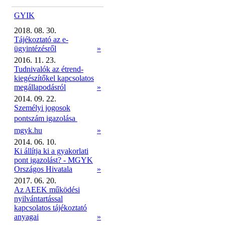
GYIK
2018. 08. 30.
Tájékoztató az e-
ügyintézésről
»
2016. 11. 23.
Tudnivalók az étrend-
kiegészítőkel kapcsolatos
megállapodásról
»
2014. 09. 22.
Személyi jogosok
pontszám igazolása 
mgyk.hu
»
2014. 06. 10.
Ki állítja ki a gyakorlati
pont igazolást? - MGYK
Országos Hivatala
»
2017. 06. 20.
Az AEEK működési
nyilvántartással
kapcsolatos tájékoztató
anyagai
»