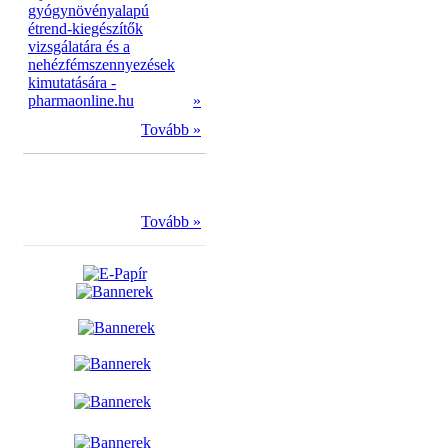
gyógynövényalapú
étrend-kiegészítők
vizsgálatára és a
nehézfémszennyezések
kimutatására -
pharmaonline.hu
»
Tovább »
Tovább »