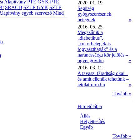
a Alapítvány
PTE GYK
PTE
2020. 01. 19.
Bt
SRACD
SZTE GYK
SZTE
Segítség
Alapítvány
egyéb szervező
Mind
gyógyszerésznek,
betegnek
»
2016. 05. 25.
Megszűnik a
„diabetikus”,
ma
„cukorbetegek is
fogyaszthatják” és a
narancssárga kör jelölés –
a
ogyei.gov-hu
»
2016. 03. 11.
A tavaszi fáradtság okai –
és amit ellenük tehetünk –
tetplatform.hu
»
Tovább »
Hirdetőtábla
Állás
Helyettesítés
Egyéb
Tovább »