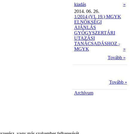
kiadás
»
2014. 06. 26.
1/2014 (VI. 19.) MGYK
ELNÖKSÉGI
AJÁNLÁS
GYÓGYSZERTÁRI
UTAZÁSI
TANÁCSADÁSHOZ -
MGYK
»
Tovább »
Tovább »
Archívum
yszerész, vagy más szakember felkeresését.