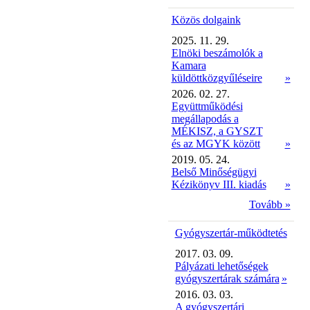
Közös dolgaink
2025. 11. 29.
Elnöki beszámolók a
Kamara
küldöttközgyűléseire
»
2026. 02. 27.
Együttműködési
megállapodás a
MÉKISZ, a GYSZT
és az MGYK között
»
2019. 05. 24.
Belső Minőségügyi
Kézikönyv III. kiadás
»
Tovább »
Gyógyszertár-működtetés
2017. 03. 09.
Pályázati lehetőségek
gyógyszertárak számára
»
2016. 03. 03.
A gyógyszertári