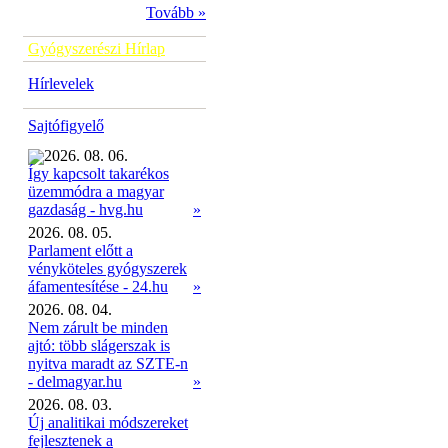
Tovább »
Gyógyszerészi Hírlap
Hírlevelek
Sajtófigyelő
2026. 08. 06.
Így kapcsolt takarékos
üzemmódra a magyar
»
gazdaság - hvg.hu
2026. 08. 05.
Parlament előtt a
vényköteles gyógyszerek
áfamentesítése - 24.hu
»
2026. 08. 04.
Nem zárult be minden
ajtó: több slágerszak is
nyitva maradt az SZTE-n
- delmagyar.hu
»
2026. 08. 03.
Új analitikai módszereket
fejlesztenek a