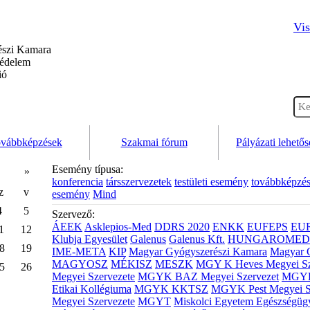
Vis
szi Kamara
védelem
ió
vábbképzések
Szakmai fórum
Pályázati lehető
Esemény típusa:
»
konferencia
társszervezetek
testületi esemény
továbbképzé
z
v
esemény
Mind
4
5
Szervező:
ÁEEK
Asklepios-Med
DDRS 2020
ENKK
EUFEPS
EU
1
12
Klubja Egyesület
Galenus
Galenus Kft.
HUNGAROMED 
8
19
IME-META
KIP
Magyar Gyógyszerészi Kamara
Magyar 
MAGYOSZ
MÉKISZ
MESZK
MGY K Heves Megyei Sz
5
26
Megyei Szervezete
MGYK BAZ Megyei Szervezet
MGYK 
Etikai Kollégiuma
MGYK KKTSZ
MGYK Pest Megyei S
Megyei Szervezete
MGYT
Miskolci Egyetem Egészségüg