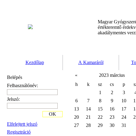
Magyar Gyógyszeré
értékteremtő érdek
akadálymentes verz
Kezdőlap
A Kamaráról
To
«
2023 március
Belépés
h
k
sz
cs
p
s
Felhasználónév:
1
2
3
Jelszó:
6
7
8
9
10
1
13
14
15
16
17
1
OK
20
21
22
23
24
2
Elfelejtett jelszó
27
28
29
30
31
Regisztráció