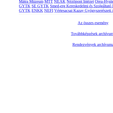
Mátra Múzeum
MTT
NEAK
Nézőpont Intézet
Orea-Hygie
GYTK
SE GYTK
Smed-erg Kereskedelmi és Szolgáltató 
GYTK
ENKK
NEFI
Vértesacsai Kazay Gyógyszerészeti 
Az összes esemény
Továbbképzések archívu
Rendezvények archívum