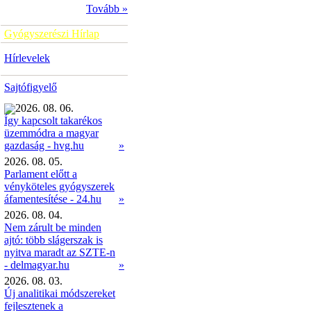
Tovább »
Gyógyszerészi Hírlap
Hírlevelek
Sajtófigyelő
2026. 08. 06.
Így kapcsolt takarékos
üzemmódra a magyar
»
gazdaság - hvg.hu
2026. 08. 05.
Parlament előtt a
vényköteles gyógyszerek
áfamentesítése - 24.hu
»
2026. 08. 04.
Nem zárult be minden
ajtó: több slágerszak is
nyitva maradt az SZTE-n
- delmagyar.hu
»
2026. 08. 03.
Új analitikai módszereket
fejlesztenek a