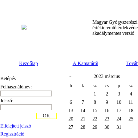
Magyar Gyógyszerész
értékteremtő érdekvéd
akadálymentes verzió
Kezdőlap
A Kamaráról
Továb
«
2023 március
Belépés
h
k
sz
cs
p
sz
Felhasználónév:
1
2
3
4
Jelszó:
6
7
8
9
10
11
13
14
15
16
17
18
OK
20
21
22
23
24
25
Elfelejtett jelszó
27
28
29
30
31
Regisztráció