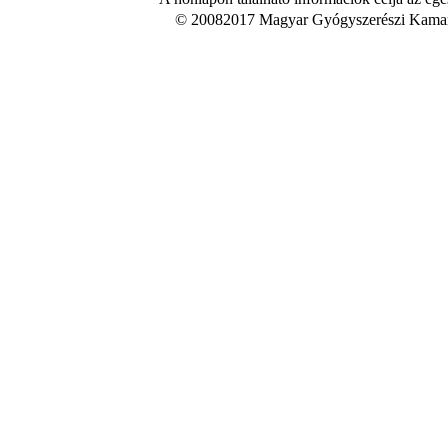
© 20082017 Magyar Gyógyszerészi Kamara