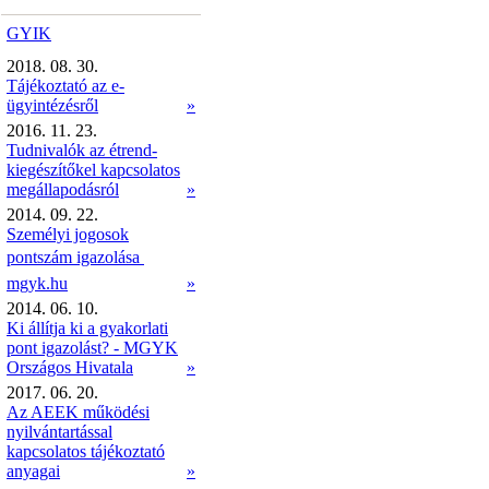
GYIK
2018. 08. 30.
Tájékoztató az e-
ügyintézésről
»
2016. 11. 23.
Tudnivalók az étrend-
kiegészítőkel kapcsolatos
megállapodásról
»
2014. 09. 22.
Személyi jogosok
pontszám igazolása 
mgyk.hu
»
2014. 06. 10.
Ki állítja ki a gyakorlati
pont igazolást? - MGYK
Országos Hivatala
»
2017. 06. 20.
Az AEEK működési
nyilvántartással
kapcsolatos tájékoztató
anyagai
»