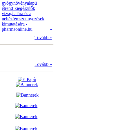
gyógynövényalapú
étrend-kiegészítők
vizsgálatára és a
nehézfémszennyezések
kimutatására -
pharmaonline.hu
»
Tovább »
Tovább »