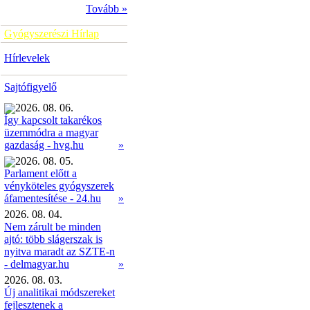
Tovább »
Gyógyszerészi Hírlap
Hírlevelek
Sajtófigyelő
2026. 08. 06.
Így kapcsolt takarékos
üzemmódra a magyar
»
gazdaság - hvg.hu
2026. 08. 05.
Parlament előtt a
vényköteles gyógyszerek
»
áfamentesítése - 24.hu
2026. 08. 04.
Nem zárult be minden
ajtó: több slágerszak is
nyitva maradt az SZTE-n
- delmagyar.hu
»
2026. 08. 03.
Új analitikai módszereket
fejlesztenek a