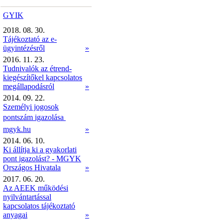
GYIK
2018. 08. 30.
Tájékoztató az e-
ügyintézésről
»
2016. 11. 23.
Tudnivalók az étrend-
kiegészítőkel kapcsolatos
megállapodásról
»
2014. 09. 22.
Személyi jogosok
pontszám igazolása 
mgyk.hu
»
2014. 06. 10.
Ki állítja ki a gyakorlati
pont igazolást? - MGYK
Országos Hivatala
»
2017. 06. 20.
Az AEEK működési
nyilvántartással
kapcsolatos tájékoztató
anyagai
»