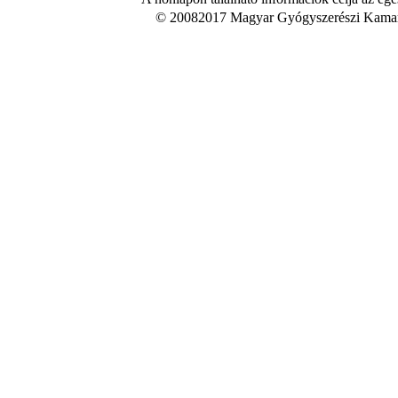
© 20082017 Magyar Gyógyszerészi Kamara