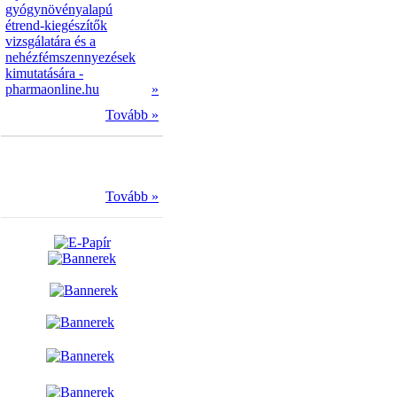
gyógynövényalapú
étrend-kiegészítők
vizsgálatára és a
nehézfémszennyezések
kimutatására -
pharmaonline.hu
»
Tovább »
Tovább »