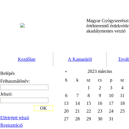
Magyar Gyógyszerész
értékteremtő érdekvéd
akadálymentes verzió
Kezdőlap
A Kamaráról
Továb
«
2023 március
Belépés
h
k
sz
cs
p
sz
Felhasználónév:
1
2
3
4
Jelszó:
6
7
8
9
10
11
13
14
15
16
17
18
OK
20
21
22
23
24
25
Elfelejtett jelszó
27
28
29
30
31
Regisztráció