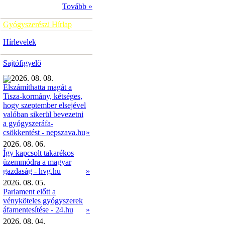
Tovább »
Gyógyszerészi Hírlap
Hírlevelek
Sajtófigyelő
2026. 08. 08.
Elszámíthatta magát a
Tisza-kormány, kétséges,
hogy szeptember elsejével
valóban sikerül bevezetni
a gyógyszeráfa-
»
csökkentést - nepszava.hu
2026. 08. 06.
Így kapcsolt takarékos
üzemmódra a magyar
gazdaság - hvg.hu
»
2026. 08. 05.
Parlament előtt a
vényköteles gyógyszerek
áfamentesítése - 24.hu
»
2026. 08. 04.