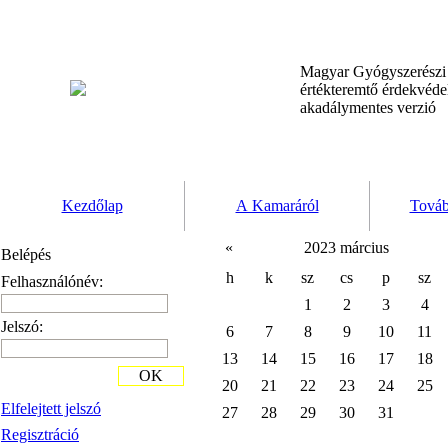
Magyar Gyógyszerész
értékteremtő érdekvéd
akadálymentes verzió
Kezdőlap
A Kamaráról
Továb
«
2023 március
Belépés
h
k
sz
cs
p
sz
Felhasználónév:
1
2
3
4
Jelszó:
6
7
8
9
10
11
13
14
15
16
17
18
OK
20
21
22
23
24
25
Elfelejtett jelszó
27
28
29
30
31
Regisztráció