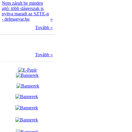
Nem zárult be minden
ajtó: több slágerszak is
nyitva maradt az SZTE-n
- delmagyar.hu
»
Tovább »
Tovább »