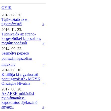
GYIK
2018. 08. 30.
Tájékoztató az e-
ügyintézésről
»
2016. 11. 23.
Tudnivalók az étrend-
kiegészítőkel kapcsolatos
megállapodásról
»
2014. 09. 22.
Személyi jogosok
pontszám igazolása 
mgyk.hu
»
2014. 06. 10.
Ki állítja ki a gyakorlati
pont igazolást? - MGYK
Országos Hivatala
»
2017. 06. 20.
Az AEEK működési
nyilvántartással
kapcsolatos tájékoztató
anyagai
»