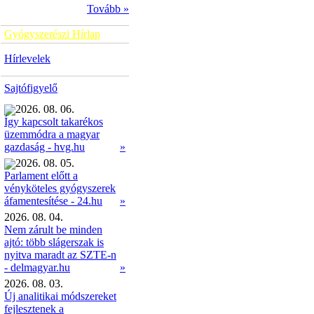
Tovább »
Gyógyszerészi Hírlap
Hírlevelek
Sajtófigyelő
2026. 08. 06.
Így kapcsolt takarékos
üzemmódra a magyar
»
gazdaság - hvg.hu
2026. 08. 05.
Parlament előtt a
vényköteles gyógyszerek
»
áfamentesítése - 24.hu
2026. 08. 04.
Nem zárult be minden
ajtó: több slágerszak is
nyitva maradt az SZTE-n
- delmagyar.hu
»
2026. 08. 03.
Új analitikai módszereket
fejlesztenek a