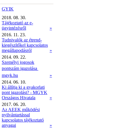
GYIK
2018. 08. 30.
Tájékoztató az e-
ügyintézésről
»
2016. 11. 23.
Tudnivalók az étrend-
kiegészítőkel kapcsolatos
megállapodásról
»
2014. 09. 22.
Személyi jogosok
pontszám igazolása 
mgyk.hu
»
2014. 06. 10.
Ki állítja ki a gyakorlati
pont igazolást? - MGYK
Országos Hivatala
»
2017. 06. 20.
Az AEEK működési
nyilvántartással
kapcsolatos tájékoztató
anyagai
»