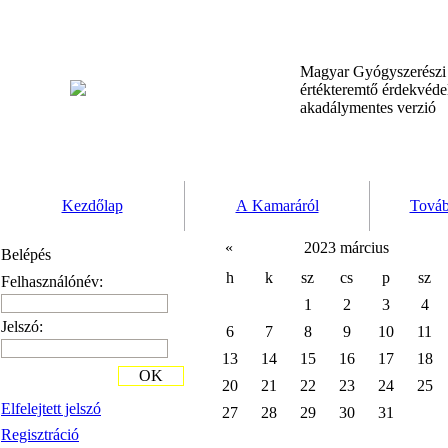
Magyar Gyógyszerész
értékteremtő érdekvéd
akadálymentes verzió
Kezdőlap
A Kamaráról
Továb
«
2023 március
Belépés
h
k
sz
cs
p
sz
Felhasználónév:
1
2
3
4
Jelszó:
6
7
8
9
10
11
13
14
15
16
17
18
OK
20
21
22
23
24
25
Elfelejtett jelszó
27
28
29
30
31
Regisztráció