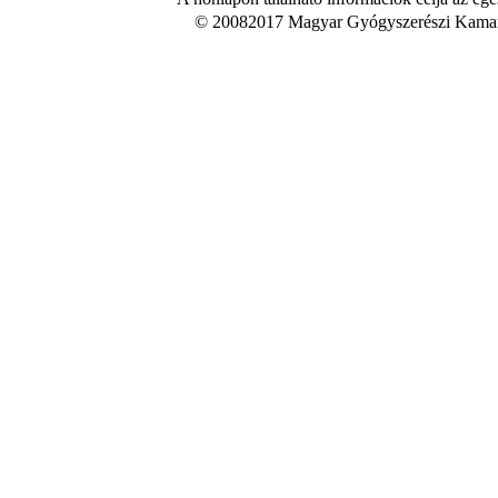
© 20082017 Magyar Gyógyszerészi Kamara