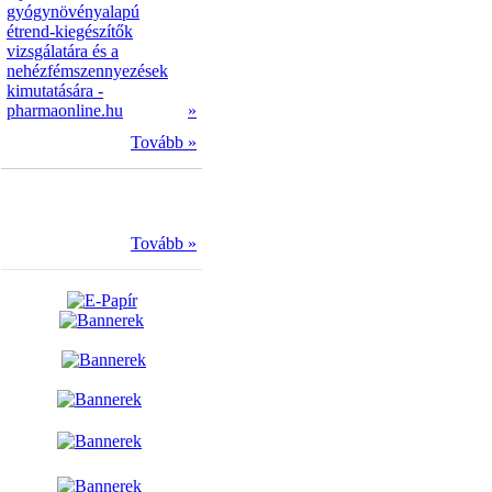
gyógynövényalapú
étrend-kiegészítők
vizsgálatára és a
nehézfémszennyezések
kimutatására -
pharmaonline.hu
»
Tovább »
Tovább »