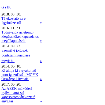
GYIK
2018. 08. 30.
Tájékoztató az e-
ügyintézésről
»
2016. 11. 23.
Tudnivalók az étrend-
kiegészítőkel kapcsolatos
megállapodásról
»
2014. 09. 22.
Személyi jogosok
pontszám igazolása 
mgyk.hu
»
2014. 06. 10.
Ki állítja ki a gyakorlati
pont igazolást? - MGYK
Országos Hivatala
»
2017. 06. 20.
Az AEEK működési
nyilvántartással
kapcsolatos tájékoztató
anyagai
»