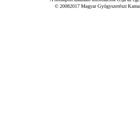
© 20082017 Magyar Gyógyszerészi Kamara