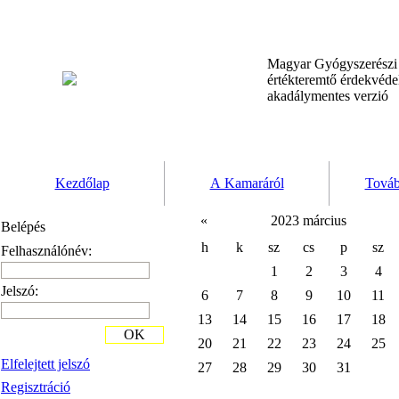
Magyar Gyógyszerész
értékteremtő érdekvéd
akadálymentes verzió
Kezdőlap
A Kamaráról
Továb
«
2023 március
Belépés
h
k
sz
cs
p
sz
Felhasználónév:
1
2
3
4
Jelszó:
6
7
8
9
10
11
13
14
15
16
17
18
OK
20
21
22
23
24
25
Elfelejtett jelszó
27
28
29
30
31
Regisztráció