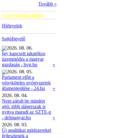
Tovább »
Gyógyszerészi Hírlap
Hírlevelek
Sajtófigyelő
2026. 08. 06.
Így kapcsolt takarékos
üzemmódra a magyar
»
gazdaság - hvg.hu
2026. 08. 05.
Parlament előtt a
vényköteles gyógyszerek
»
áfamentesítése - 24.hu
2026. 08. 04.
Nem zárult be minden
ajtó: több slágerszak is
nyitva maradt az SZTE-n
- delmagyar.hu
»
2026. 08. 03.
Új analitikai módszereket
fejlesztenek a