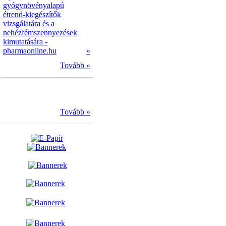
gyógynövényalapú
étrend-kiegészítők
vizsgálatára és a
nehézfémszennyezések
kimutatására -
pharmaonline.hu
»
Tovább »
Tovább »