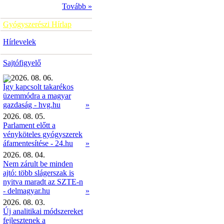
Tovább »
Gyógyszerészi Hírlap
Hírlevelek
Sajtófigyelő
2026. 08. 06.
Így kapcsolt takarékos
üzemmódra a magyar
»
gazdaság - hvg.hu
2026. 08. 05.
Parlament előtt a
vényköteles gyógyszerek
áfamentesítése - 24.hu
»
2026. 08. 04.
Nem zárult be minden
ajtó: több slágerszak is
nyitva maradt az SZTE-n
- delmagyar.hu
»
2026. 08. 03.
Új analitikai módszereket
fejlesztenek a