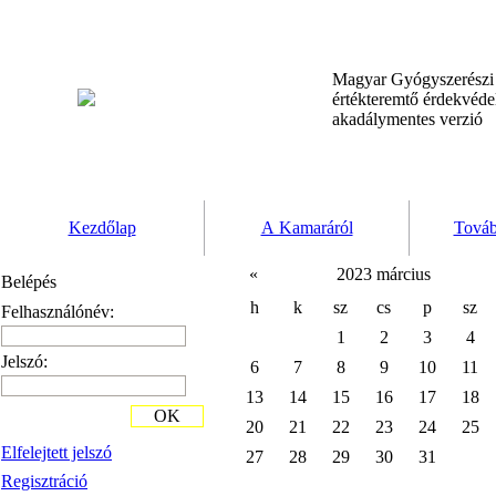
Magyar Gyógyszerész
értékteremtő érdekvéd
akadálymentes verzió
Kezdőlap
A Kamaráról
Továb
«
2023 március
Belépés
h
k
sz
cs
p
sz
Felhasználónév:
1
2
3
4
Jelszó:
6
7
8
9
10
11
13
14
15
16
17
18
OK
20
21
22
23
24
25
Elfelejtett jelszó
27
28
29
30
31
Regisztráció