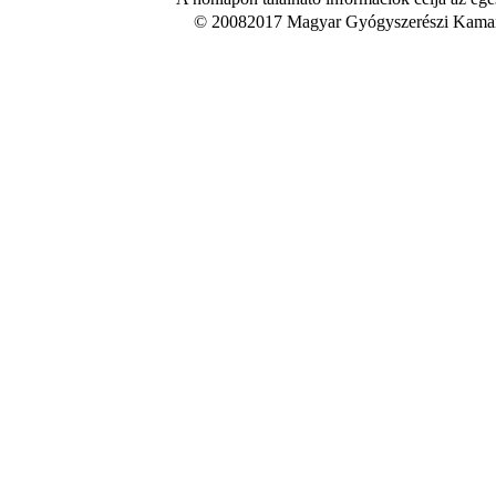
© 20082017 Magyar Gyógyszerészi Kamara