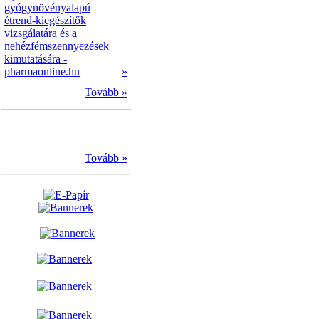
gyógynövényalapú
étrend-kiegészítők
vizsgálatára és a
nehézfémszennyezések
kimutatására -
pharmaonline.hu
»
Tovább »
Tovább »