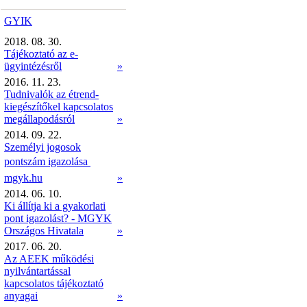
GYIK
2018. 08. 30.
Tájékoztató az e-
ügyintézésről
»
2016. 11. 23.
Tudnivalók az étrend-
kiegészítőkel kapcsolatos
megállapodásról
»
2014. 09. 22.
Személyi jogosok
pontszám igazolása 
mgyk.hu
»
2014. 06. 10.
Ki állítja ki a gyakorlati
pont igazolást? - MGYK
Országos Hivatala
»
2017. 06. 20.
Az AEEK működési
nyilvántartással
kapcsolatos tájékoztató
anyagai
»