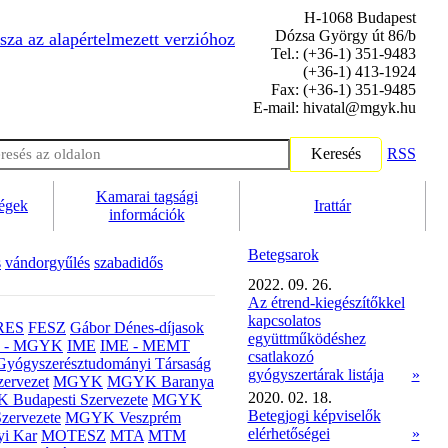
H-1068 Budapest
Dózsa György út 86/b
sza az alapértelmezett verzióhoz
Tel.: (+36-1) 351-9483
(+36-1) 413-1924
Fax: (+36-1) 351-9485
E-mail: hivatal@mgyk.hu
Keresés
RSS
Kamarai tagsági
ségek
Irattár
információk
Betegsarok
s
vándorgyűlés
szabadidős
2022. 09. 26.
Az étrend-kiegészítőkkel
kapcsolatos
RES
FESZ
Gábor Dénes-díjasok
együttműködéshez
- MGYK
IME
IME - MEMT
csatlakozó
Gyógyszerésztudományi Társaság
gyógyszertárak listája
»
ervezet
MGYK
MGYK Baranya
2020. 02. 18.
Budapesti Szervezete
MGYK
Betegjogi képviselők
zervezete
MGYK Veszprém
elérhetőségei
»
yi Kar
MOTESZ
MTA
MTM