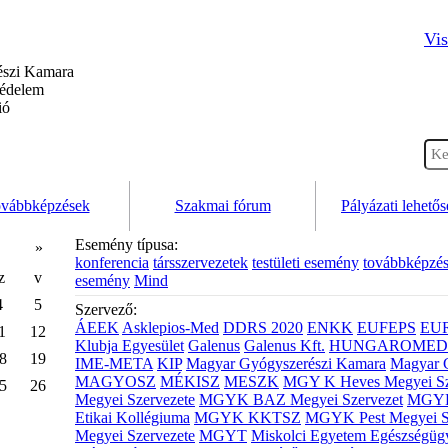
Vis
szi Kamara
védelem
ió
vábbképzések
Szakmai fórum
Pályázati lehető
Esemény típusa:
»
konferencia
társszervezetek
testületi esemény
továbbképzé
z
v
esemény
Mind
4
5
Szervező:
ÁEEK
Asklepios-Med
DDRS 2020
ENKK
EUFEPS
EU
1
12
Klubja Egyesület
Galenus
Galenus Kft.
HUNGAROMED 
8
19
IME-META
KIP
Magyar Gyógyszerészi Kamara
Magyar 
MAGYOSZ
MÉKISZ
MESZK
MGY K Heves Megyei Sz
5
26
Megyei Szervezete
MGYK BAZ Megyei Szervezet
MGYK 
Etikai Kollégiuma
MGYK KKTSZ
MGYK Pest Megyei S
Megyei Szervezete
MGYT
Miskolci Egyetem Egészségüg