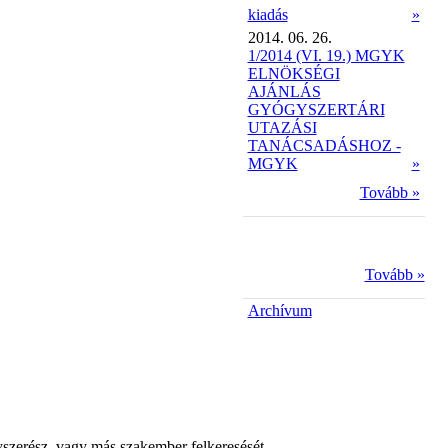
kiadás
»
2014. 06. 26.
1/2014 (VI. 19.) MGYK
ELNÖKSÉGI
AJÁNLÁS
GYÓGYSZERTÁRI
UTAZÁSI
TANÁCSADÁSHOZ -
MGYK
»
Tovább »
Tovább »
Archívum
yszerész, vagy más szakember felkeresését.