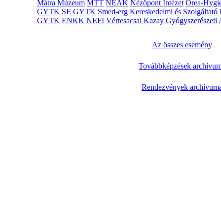
Mátra Múzeum
MTT
NEAK
Nézőpont Intézet
Orea-Hygie
GYTK
SE GYTK
Smed-erg Kereskedelmi és Szolgáltató 
GYTK
ENKK
NEFI
Vértesacsai Kazay Gyógyszerészeti 
Az összes esemény
Továbbképzések archívu
Rendezvények archívum