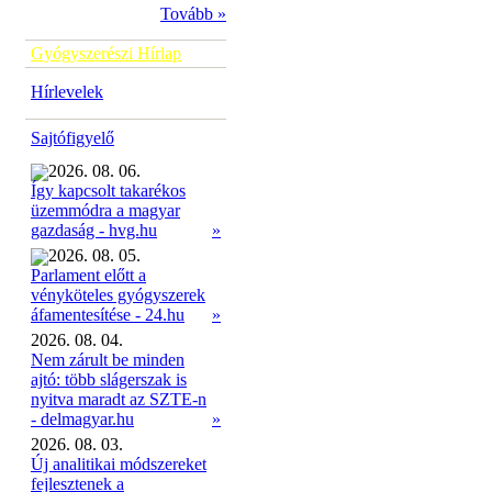
Tovább »
Gyógyszerészi Hírlap
Hírlevelek
Sajtófigyelő
2026. 08. 06.
Így kapcsolt takarékos
üzemmódra a magyar
»
gazdaság - hvg.hu
2026. 08. 05.
Parlament előtt a
vényköteles gyógyszerek
»
áfamentesítése - 24.hu
2026. 08. 04.
Nem zárult be minden
ajtó: több slágerszak is
nyitva maradt az SZTE-n
- delmagyar.hu
»
2026. 08. 03.
Új analitikai módszereket
fejlesztenek a