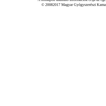
© 20082017 Magyar Gyógyszerészi Kamara