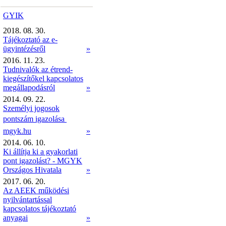
GYIK
2018. 08. 30.
Tájékoztató az e-
ügyintézésről
»
2016. 11. 23.
Tudnivalók az étrend-
kiegészítőkel kapcsolatos
megállapodásról
»
2014. 09. 22.
Személyi jogosok
pontszám igazolása 
mgyk.hu
»
2014. 06. 10.
Ki állítja ki a gyakorlati
pont igazolást? - MGYK
Országos Hivatala
»
2017. 06. 20.
Az AEEK működési
nyilvántartással
kapcsolatos tájékoztató
anyagai
»