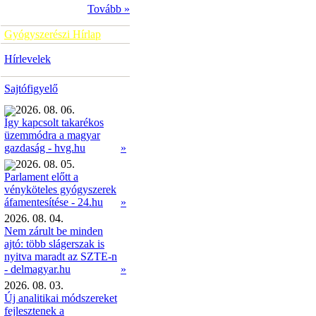
Tovább »
Gyógyszerészi Hírlap
Hírlevelek
Sajtófigyelő
2026. 08. 06.
Így kapcsolt takarékos
üzemmódra a magyar
»
gazdaság - hvg.hu
2026. 08. 05.
Parlament előtt a
vényköteles gyógyszerek
»
áfamentesítése - 24.hu
2026. 08. 04.
Nem zárult be minden
ajtó: több slágerszak is
nyitva maradt az SZTE-n
- delmagyar.hu
»
2026. 08. 03.
Új analitikai módszereket
fejlesztenek a