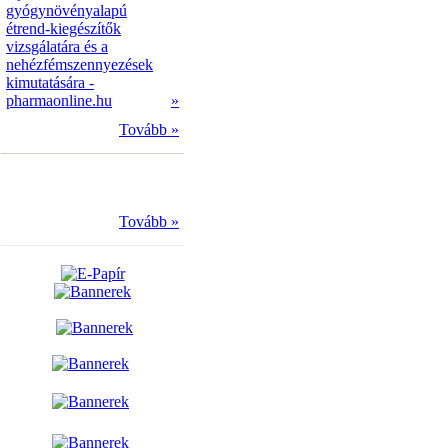
gyógynövényalapú
étrend-kiegészítők
vizsgálatára és a
nehézfémszennyezések
kimutatására -
pharmaonline.hu
»
Tovább »
Tovább »