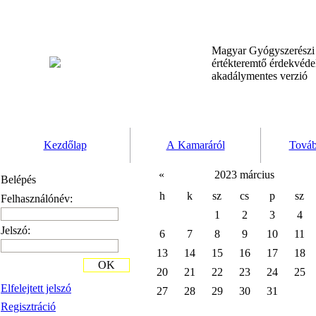
Magyar Gyógyszerész
értékteremtő érdekvéd
akadálymentes verzió
Kezdőlap
A Kamaráról
Továb
«
2023 március
Belépés
h
k
sz
cs
p
sz
Felhasználónév:
1
2
3
4
Jelszó:
6
7
8
9
10
11
13
14
15
16
17
18
OK
20
21
22
23
24
25
Elfelejtett jelszó
27
28
29
30
31
Regisztráció