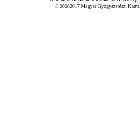
© 20082017 Magyar Gyógyszerészi Kamara