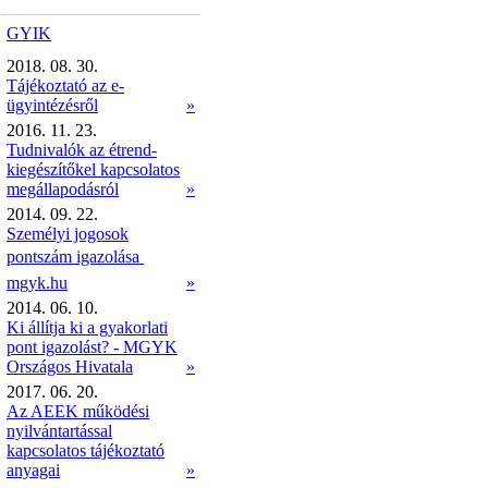
GYIK
2018. 08. 30.
Tájékoztató az e-
ügyintézésről
»
2016. 11. 23.
Tudnivalók az étrend-
kiegészítőkel kapcsolatos
megállapodásról
»
2014. 09. 22.
Személyi jogosok
pontszám igazolása 
mgyk.hu
»
2014. 06. 10.
Ki állítja ki a gyakorlati
pont igazolást? - MGYK
Országos Hivatala
»
2017. 06. 20.
Az AEEK működési
nyilvántartással
kapcsolatos tájékoztató
anyagai
»