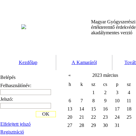
Magyar Gyógyszerész
értékteremtő érdekvéd
akadálymentes verzió
Kezdőlap
A Kamaráról
Továb
«
2023 március
Belépés
h
k
sz
cs
p
sz
Felhasználónév:
1
2
3
4
Jelszó:
6
7
8
9
10
11
13
14
15
16
17
18
OK
20
21
22
23
24
25
Elfelejtett jelszó
27
28
29
30
31
Regisztráció