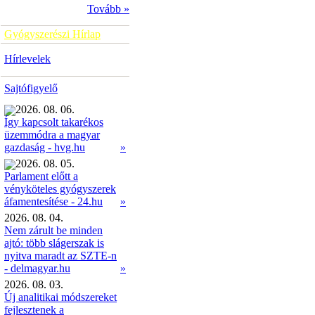
Tovább »
Gyógyszerészi Hírlap
Hírlevelek
Sajtófigyelő
2026. 08. 06.
Így kapcsolt takarékos
üzemmódra a magyar
»
gazdaság - hvg.hu
2026. 08. 05.
Parlament előtt a
vényköteles gyógyszerek
»
áfamentesítése - 24.hu
2026. 08. 04.
Nem zárult be minden
ajtó: több slágerszak is
nyitva maradt az SZTE-n
- delmagyar.hu
»
2026. 08. 03.
Új analitikai módszereket
fejlesztenek a