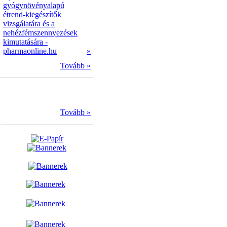
gyógynövényalapú
étrend-kiegészítők
vizsgálatára és a
nehézfémszennyezések
kimutatására -
pharmaonline.hu
»
Tovább »
Tovább »