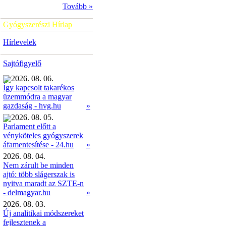
Tovább »
Gyógyszerészi Hírlap
Hírlevelek
Sajtófigyelő
2026. 08. 06.
Így kapcsolt takarékos
üzemmódra a magyar
»
gazdaság - hvg.hu
2026. 08. 05.
Parlament előtt a
vényköteles gyógyszerek
»
áfamentesítése - 24.hu
2026. 08. 04.
Nem zárult be minden
ajtó: több slágerszak is
nyitva maradt az SZTE-n
- delmagyar.hu
»
2026. 08. 03.
Új analitikai módszereket
fejlesztenek a