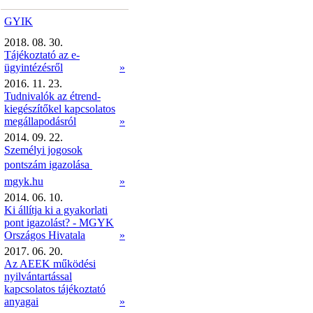
GYIK
2018. 08. 30.
Tájékoztató az e-
ügyintézésről
»
2016. 11. 23.
Tudnivalók az étrend-
kiegészítőkel kapcsolatos
megállapodásról
»
2014. 09. 22.
Személyi jogosok
pontszám igazolása 
mgyk.hu
»
2014. 06. 10.
Ki állítja ki a gyakorlati
pont igazolást? - MGYK
Országos Hivatala
»
2017. 06. 20.
Az AEEK működési
nyilvántartással
kapcsolatos tájékoztató
anyagai
»