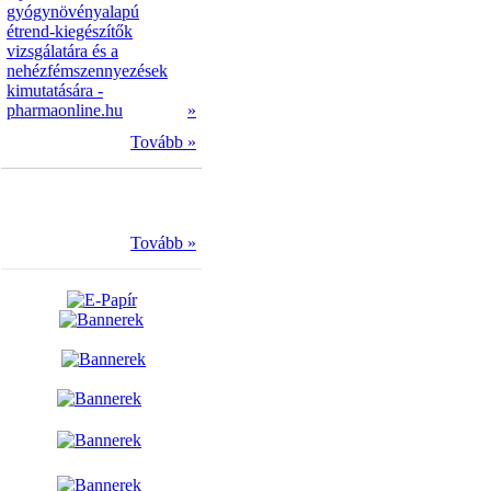
gyógynövényalapú
étrend-kiegészítők
vizsgálatára és a
nehézfémszennyezések
kimutatására -
pharmaonline.hu
»
Tovább »
Tovább »