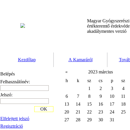
Magyar Gyógyszerész
értékteremtő érdekvéd
akadálymentes verzió
Kezdőlap
A Kamaráról
Továb
«
2023 március
Belépés
h
k
sz
cs
p
sz
Felhasználónév:
1
2
3
4
Jelszó:
6
7
8
9
10
11
13
14
15
16
17
18
OK
20
21
22
23
24
25
Elfelejtett jelszó
27
28
29
30
31
Regisztráció