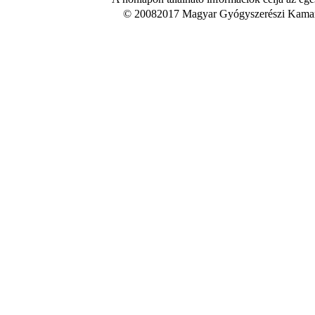
© 20082017 Magyar Gyógyszerészi Kamara