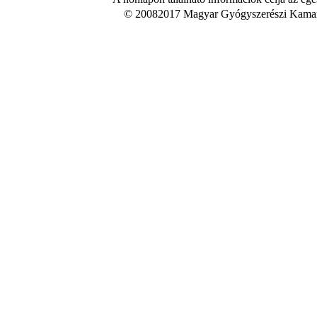
© 20082017 Magyar Gyógyszerészi Kamara