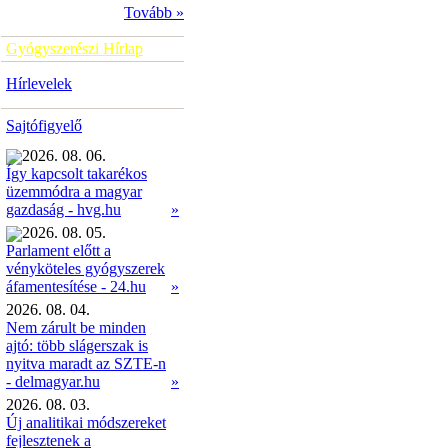
Tovább »
Gyógyszerészi Hírlap
Hírlevelek
Sajtófigyelő
2026. 08. 06.
Így kapcsolt takarékos
üzemmódra a magyar
»
gazdaság - hvg.hu
2026. 08. 05.
Parlament előtt a
vényköteles gyógyszerek
»
áfamentesítése - 24.hu
2026. 08. 04.
Nem zárult be minden
ajtó: több slágerszak is
nyitva maradt az SZTE-n
- delmagyar.hu
»
2026. 08. 03.
Új analitikai módszereket
fejlesztenek a