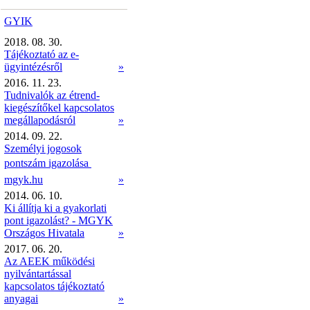
GYIK
2018. 08. 30.
Tájékoztató az e-
ügyintézésről
»
2016. 11. 23.
Tudnivalók az étrend-
kiegészítőkel kapcsolatos
megállapodásról
»
2014. 09. 22.
Személyi jogosok
pontszám igazolása 
mgyk.hu
»
2014. 06. 10.
Ki állítja ki a gyakorlati
pont igazolást? - MGYK
Országos Hivatala
»
2017. 06. 20.
Az AEEK működési
nyilvántartással
kapcsolatos tájékoztató
anyagai
»