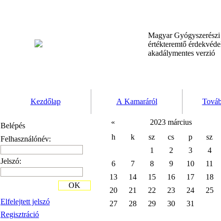
Magyar Gyógyszerész
értékteremtő érdekvéd
akadálymentes verzió
Kezdőlap
A Kamaráról
Továb
«
2023 március
Belépés
h
k
sz
cs
p
sz
Felhasználónév:
1
2
3
4
Jelszó:
6
7
8
9
10
11
13
14
15
16
17
18
OK
20
21
22
23
24
25
Elfelejtett jelszó
27
28
29
30
31
Regisztráció