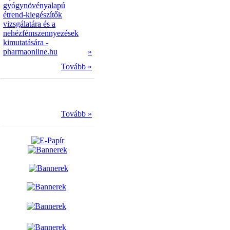
gyógynövényalapú
étrend-kiegészítők
vizsgálatára és a
nehézfémszennyezések
kimutatására -
pharmaonline.hu
»
Tovább »
Tovább »