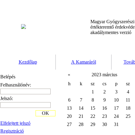
Magyar Gyógyszerész
értékteremtő érdekvéd
akadálymentes verzió
Kezdőlap
A Kamaráról
Továb
«
2023 március
Belépés
h
k
sz
cs
p
sz
Felhasználónév:
1
2
3
4
Jelszó:
6
7
8
9
10
11
13
14
15
16
17
18
OK
20
21
22
23
24
25
Elfelejtett jelszó
27
28
29
30
31
Regisztráció