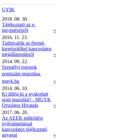
GYIK
2018. 08. 30.
Tájékoztató az e-
ügyintézésről
»
2016. 11. 23.
Tudnivalók az étrend-
kiegészítőkel kapcsolatos
megállapodásról
»
2014. 09. 22.
Személyi jogosok
pontszám igazolása 
mgyk.hu
»
2014. 06. 10.
Ki állítja ki a gyakorlati
pont igazolást? - MGYK
Országos Hivatala
»
2017. 06. 20.
Az AEEK működési
nyilvántartással
kapcsolatos tájékoztató
anyagai
»