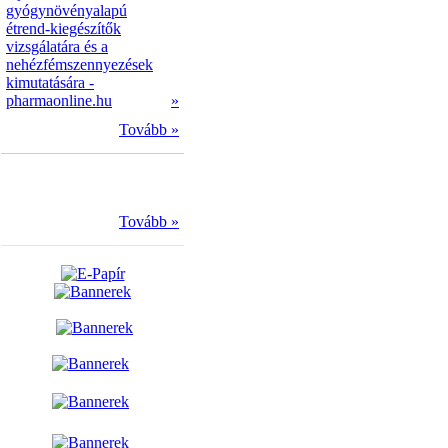
gyógynövényalapú
étrend-kiegészítők
vizsgálatára és a
nehézfémszennyezések
kimutatására -
pharmaonline.hu
»
Tovább »
Tovább »