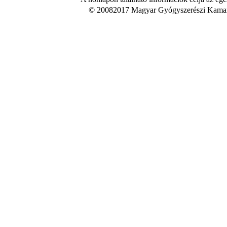
© 20082017 Magyar Gyógyszerészi Kamara