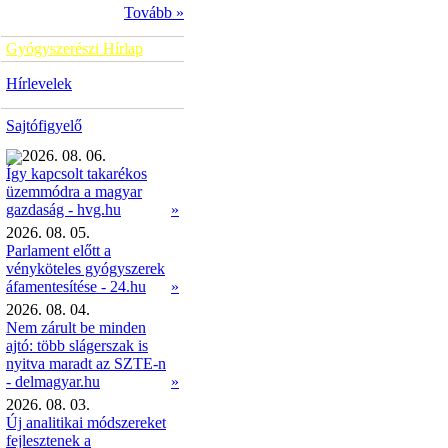
Tovább »
Gyógyszerészi Hírlap
Hírlevelek
Sajtófigyelő
2026. 08. 06.
Így kapcsolt takarékos
üzemmódra a magyar
»
gazdaság - hvg.hu
2026. 08. 05.
Parlament előtt a
vényköteles gyógyszerek
áfamentesítése - 24.hu
»
2026. 08. 04.
Nem zárult be minden
ajtó: több slágerszak is
nyitva maradt az SZTE-n
- delmagyar.hu
»
2026. 08. 03.
Új analitikai módszereket
fejlesztenek a