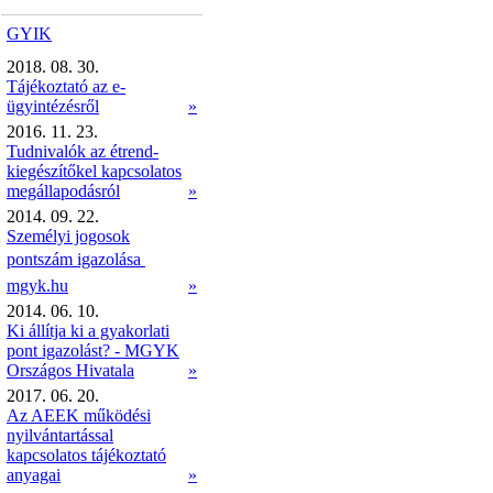
GYIK
2018. 08. 30.
Tájékoztató az e-
ügyintézésről
»
2016. 11. 23.
Tudnivalók az étrend-
kiegészítőkel kapcsolatos
megállapodásról
»
2014. 09. 22.
Személyi jogosok
pontszám igazolása 
mgyk.hu
»
2014. 06. 10.
Ki állítja ki a gyakorlati
pont igazolást? - MGYK
Országos Hivatala
»
2017. 06. 20.
Az AEEK működési
nyilvántartással
kapcsolatos tájékoztató
anyagai
»