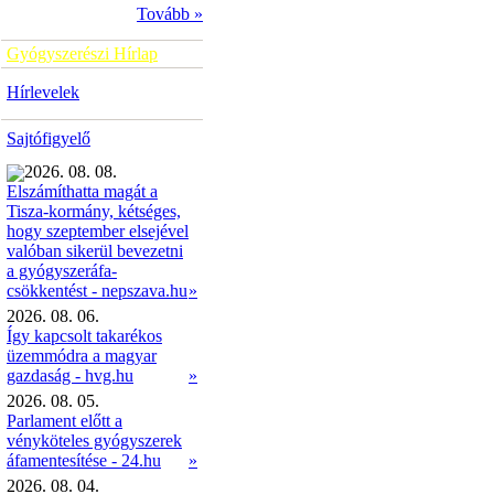
Tovább »
Gyógyszerészi Hírlap
Hírlevelek
Sajtófigyelő
2026. 08. 08.
Elszámíthatta magát a
Tisza-kormány, kétséges,
hogy szeptember elsejével
valóban sikerül bevezetni
a gyógyszeráfa-
»
csökkentést - nepszava.hu
2026. 08. 06.
Így kapcsolt takarékos
üzemmódra a magyar
gazdaság - hvg.hu
»
2026. 08. 05.
Parlament előtt a
vényköteles gyógyszerek
áfamentesítése - 24.hu
»
2026. 08. 04.