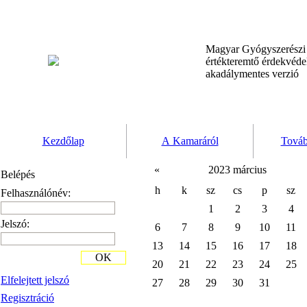
Magyar Gyógyszerész
értékteremtő érdekvéd
akadálymentes verzió
Kezdőlap
A Kamaráról
Továb
«
2023 március
Belépés
h
k
sz
cs
p
sz
Felhasználónév:
1
2
3
4
Jelszó:
6
7
8
9
10
11
13
14
15
16
17
18
OK
20
21
22
23
24
25
Elfelejtett jelszó
27
28
29
30
31
Regisztráció