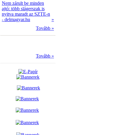
Nem zárult be minden
ajtó: több slágerszak is
nyitva maradt az SZTE-n
- delmagyar.hu
»
Tovább »
Tovább »