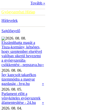
Tovább »
Gyógyszerészi Hírlap
Hírlevelek
Sajtófigyelő
2026. 08. 08.
Elszámíthatta magát a
Tisza-kormány, kétséges,
hogy szeptember elsejével
valóban sikerül bevezetni
a gyógyszeráfa-
»
csökkentést - nepszava.hu
2026. 08. 06.
Így kapcsolt takarékos
üzemmódra a magyar
gazdaság - hvg.hu
»
2026. 08. 05.
Parlament előtt a
vényköteles gyógyszerek
áfamentesítése - 24.hu
»
2026. 08. 04.