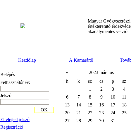
Magyar Gyógyszerész
értékteremtő érdekvéd
akadálymentes verzió
Kezdőlap
A Kamaráról
Továb
«
2023 március
Belépés
h
k
sz
cs
p
sz
Felhasználónév:
1
2
3
4
Jelszó:
6
7
8
9
10
11
13
14
15
16
17
18
OK
20
21
22
23
24
25
Elfelejtett jelszó
27
28
29
30
31
Regisztráció