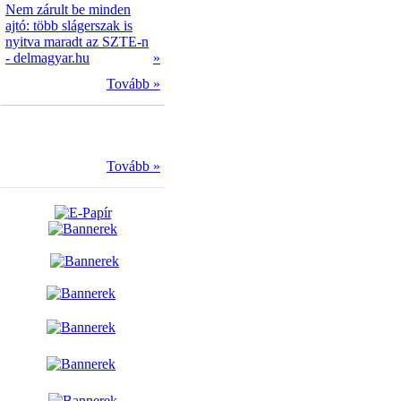
Nem zárult be minden
ajtó: több slágerszak is
nyitva maradt az SZTE-n
- delmagyar.hu
»
Tovább »
Tovább »