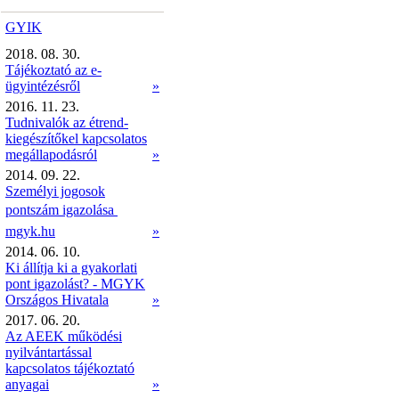
GYIK
2018. 08. 30.
Tájékoztató az e-
ügyintézésről
»
2016. 11. 23.
Tudnivalók az étrend-
kiegészítőkel kapcsolatos
megállapodásról
»
2014. 09. 22.
Személyi jogosok
pontszám igazolása 
mgyk.hu
»
2014. 06. 10.
Ki állítja ki a gyakorlati
pont igazolást? - MGYK
Országos Hivatala
»
2017. 06. 20.
Az AEEK működési
nyilvántartással
kapcsolatos tájékoztató
anyagai
»