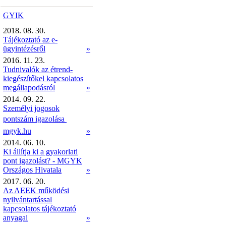
GYIK
2018. 08. 30.
Tájékoztató az e-
ügyintézésről
»
2016. 11. 23.
Tudnivalók az étrend-
kiegészítőkel kapcsolatos
megállapodásról
»
2014. 09. 22.
Személyi jogosok
pontszám igazolása 
mgyk.hu
»
2014. 06. 10.
Ki állítja ki a gyakorlati
pont igazolást? - MGYK
Országos Hivatala
»
2017. 06. 20.
Az AEEK működési
nyilvántartással
kapcsolatos tájékoztató
anyagai
»