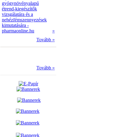
gyógynövényalapú
étrend-kiegészítők
vizsgálatára és a
nehézfémszennyezések
kimutatására -
pharmaonline.hu
»
Tovább »
Tovább »