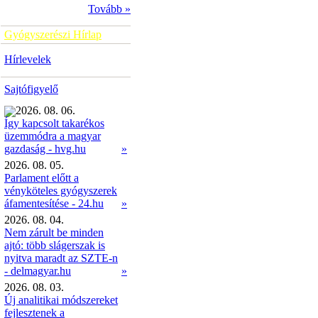
Tovább »
Gyógyszerészi Hírlap
Hírlevelek
Sajtófigyelő
2026. 08. 06.
Így kapcsolt takarékos
üzemmódra a magyar
»
gazdaság - hvg.hu
2026. 08. 05.
Parlament előtt a
vényköteles gyógyszerek
áfamentesítése - 24.hu
»
2026. 08. 04.
Nem zárult be minden
ajtó: több slágerszak is
nyitva maradt az SZTE-n
- delmagyar.hu
»
2026. 08. 03.
Új analitikai módszereket
fejlesztenek a