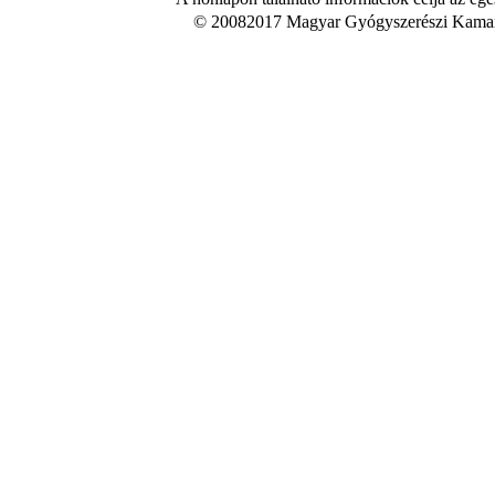
© 20082017 Magyar Gyógyszerészi Kamara