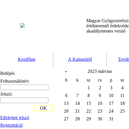
Magyar Gyógyszerész
értékteremtő érdekvéd
akadálymentes verzió
Kezdőlap
A Kamaráról
Továb
«
2023 március
Belépés
h
k
sz
cs
p
sz
Felhasználónév:
1
2
3
4
Jelszó:
6
7
8
9
10
11
13
14
15
16
17
18
OK
20
21
22
23
24
25
Elfelejtett jelszó
27
28
29
30
31
Regisztráció