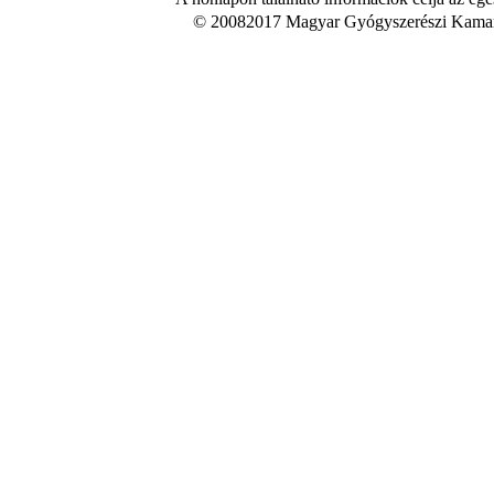
© 20082017 Magyar Gyógyszerészi Kamara