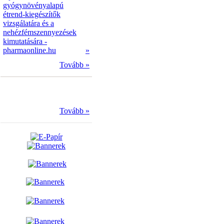
gyógynövényalapú
étrend-kiegészítők
vizsgálatára és a
nehézfémszennyezések
kimutatására -
pharmaonline.hu
»
Tovább »
Tovább »