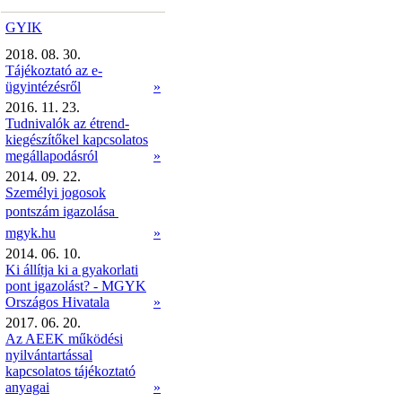
GYIK
2018. 08. 30.
Tájékoztató az e-
ügyintézésről
»
2016. 11. 23.
Tudnivalók az étrend-
kiegészítőkel kapcsolatos
megállapodásról
»
2014. 09. 22.
Személyi jogosok
pontszám igazolása 
mgyk.hu
»
2014. 06. 10.
Ki állítja ki a gyakorlati
pont igazolást? - MGYK
Országos Hivatala
»
2017. 06. 20.
Az AEEK működési
nyilvántartással
kapcsolatos tájékoztató
anyagai
»