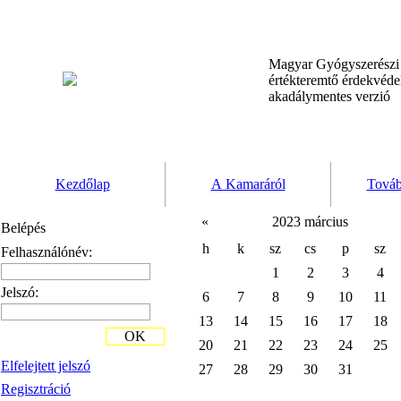
Magyar Gyógyszerész
értékteremtő érdekvéd
akadálymentes verzió
Kezdőlap
A Kamaráról
Továb
«
2023 március
Belépés
h
k
sz
cs
p
sz
Felhasználónév:
1
2
3
4
Jelszó:
6
7
8
9
10
11
13
14
15
16
17
18
OK
20
21
22
23
24
25
Elfelejtett jelszó
27
28
29
30
31
Regisztráció