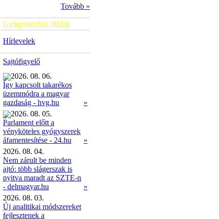
Tovább »
Gyógyszerészi Hírlap
Hírlevelek
Sajtófigyelő
2026. 08. 06.
Így kapcsolt takarékos
üzemmódra a magyar
»
gazdaság - hvg.hu
2026. 08. 05.
Parlament előtt a
vényköteles gyógyszerek
»
áfamentesítése - 24.hu
2026. 08. 04.
Nem zárult be minden
ajtó: több slágerszak is
nyitva maradt az SZTE-n
- delmagyar.hu
»
2026. 08. 03.
Új analitikai módszereket
fejlesztenek a