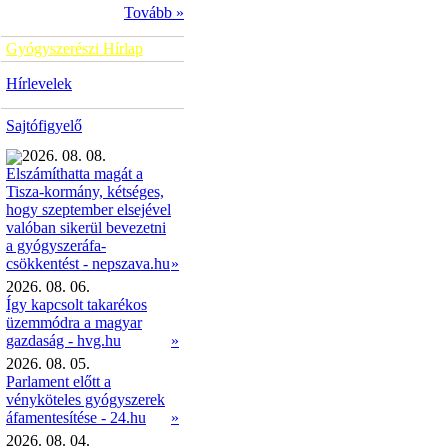
Tovább »
Gyógyszerészi Hírlap
Hírlevelek
Sajtófigyelő
2026. 08. 08.
Elszámíthatta magát a
Tisza-kormány, kétséges,
hogy szeptember elsejével
valóban sikerül bevezetni
a gyógyszeráfa-
»
csökkentést - nepszava.hu
2026. 08. 06.
Így kapcsolt takarékos
üzemmódra a magyar
gazdaság - hvg.hu
»
2026. 08. 05.
Parlament előtt a
vényköteles gyógyszerek
áfamentesítése - 24.hu
»
2026. 08. 04.