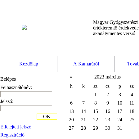
Magyar Gyógyszerész
értékteremtő érdekvéd
akadálymentes verzió
Kezdőlap
A Kamaráról
Továb
«
2023 március
Belépés
h
k
sz
cs
p
sz
Felhasználónév:
1
2
3
4
Jelszó:
6
7
8
9
10
11
13
14
15
16
17
18
OK
20
21
22
23
24
25
Elfelejtett jelszó
27
28
29
30
31
Regisztráció