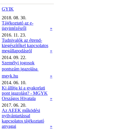
GYIK
2018. 08. 30.
Tájékoztató az e-
ügyintézésről
»
2016. 11. 23.
Tudnivalók az étrend-
kiegészítőkel kapcsolatos
megállapodásról
»
2014. 09. 22.
Személyi jogosok
pontszám igazolása 
mgyk.hu
»
2014. 06. 10.
Ki állítja ki a gyakorlati
pont igazolást? - MGYK
Országos Hivatala
»
2017. 06. 20.
Az AEEK működési
nyilvántartással
kapcsolatos tájékoztató
anyagai
»