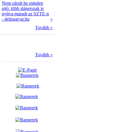
Nem zárult be minden
ajtó: több slágerszak is
nyitva maradt az SZTE-n
- delmagyar.hu
»
Tovább »
Tovább »