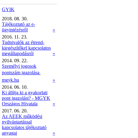
GYIK
2018. 08. 30.
Tájékoztató az e-
ügyintézésről
»
2016. 11. 23.
Tudnivalók az étrend-
kiegészítőkel kapcsolatos
megállapodásról
»
2014. 09. 22.
Személyi jogosok
pontszám igazolása 
mgyk.hu
»
2014. 06. 10.
Ki állítja ki a gyakorlati
pont igazolást? - MGYK
Országos Hivatala
»
2017. 06. 20.
Az AEEK működési
nyilvántartással
kapcsolatos tájékoztató
anyagai
»