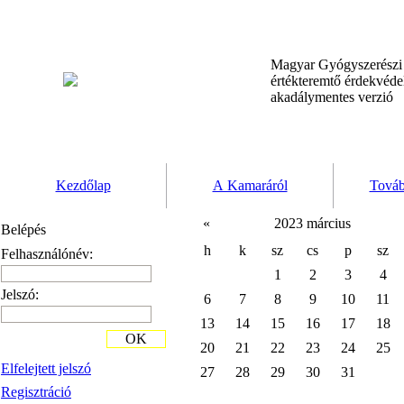
Magyar Gyógyszerész
értékteremtő érdekvéd
akadálymentes verzió
Kezdőlap
A Kamaráról
Továb
«
2023 március
Belépés
h
k
sz
cs
p
sz
Felhasználónév:
1
2
3
4
Jelszó:
6
7
8
9
10
11
13
14
15
16
17
18
OK
20
21
22
23
24
25
Elfelejtett jelszó
27
28
29
30
31
Regisztráció