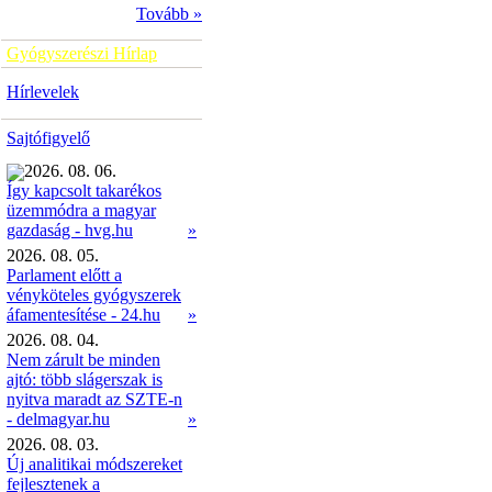
Tovább »
Gyógyszerészi Hírlap
Hírlevelek
Sajtófigyelő
2026. 08. 06.
Így kapcsolt takarékos
üzemmódra a magyar
»
gazdaság - hvg.hu
2026. 08. 05.
Parlament előtt a
vényköteles gyógyszerek
áfamentesítése - 24.hu
»
2026. 08. 04.
Nem zárult be minden
ajtó: több slágerszak is
nyitva maradt az SZTE-n
- delmagyar.hu
»
2026. 08. 03.
Új analitikai módszereket
fejlesztenek a