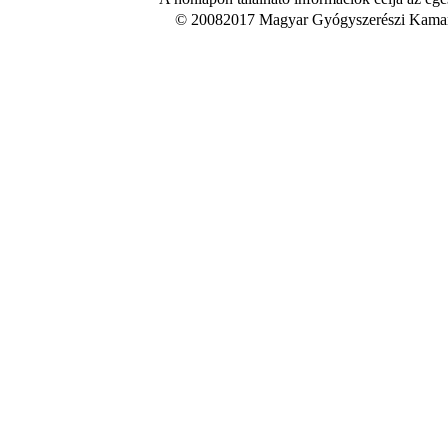
© 20082017 Magyar Gyógyszerészi Kamara