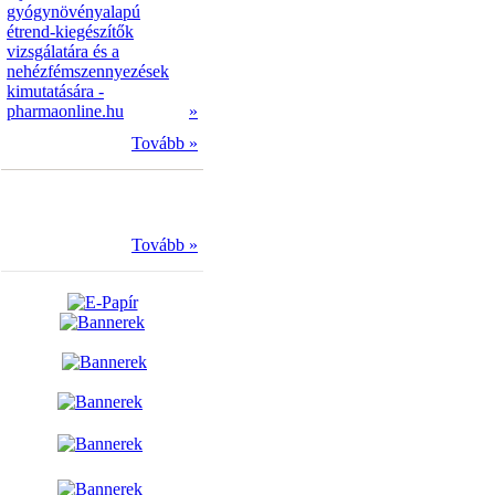
gyógynövényalapú
étrend-kiegészítők
vizsgálatára és a
nehézfémszennyezések
kimutatására -
pharmaonline.hu
»
Tovább »
Tovább »