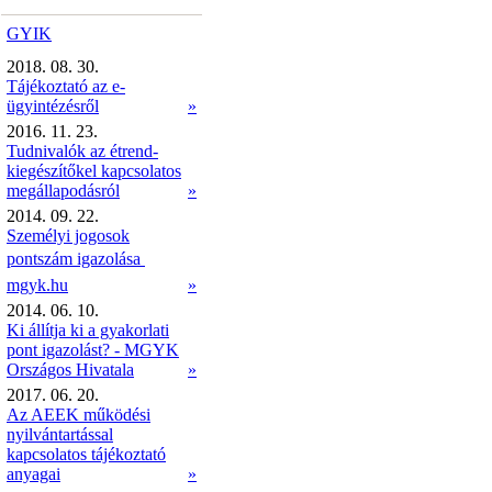
GYIK
2018. 08. 30.
Tájékoztató az e-
ügyintézésről
»
2016. 11. 23.
Tudnivalók az étrend-
kiegészítőkel kapcsolatos
megállapodásról
»
2014. 09. 22.
Személyi jogosok
pontszám igazolása 
mgyk.hu
»
2014. 06. 10.
Ki állítja ki a gyakorlati
pont igazolást? - MGYK
Országos Hivatala
»
2017. 06. 20.
Az AEEK működési
nyilvántartással
kapcsolatos tájékoztató
anyagai
»