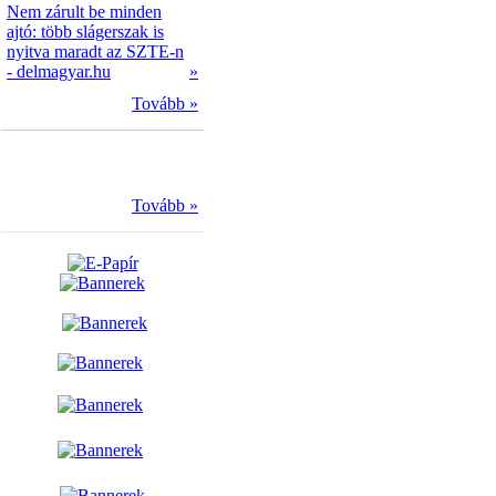
Nem zárult be minden
ajtó: több slágerszak is
nyitva maradt az SZTE-n
- delmagyar.hu
»
Tovább »
Tovább »