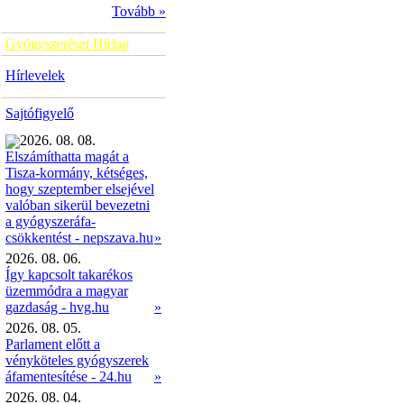
Tovább »
Gyógyszerészi Hírlap
Hírlevelek
Sajtófigyelő
2026. 08. 08.
Elszámíthatta magát a
Tisza-kormány, kétséges,
hogy szeptember elsejével
valóban sikerül bevezetni
a gyógyszeráfa-
»
csökkentést - nepszava.hu
2026. 08. 06.
Így kapcsolt takarékos
üzemmódra a magyar
gazdaság - hvg.hu
»
2026. 08. 05.
Parlament előtt a
vényköteles gyógyszerek
áfamentesítése - 24.hu
»
2026. 08. 04.