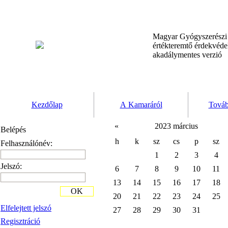
Magyar Gyógyszerész
értékteremtő érdekvéd
akadálymentes verzió
Kezdőlap
A Kamaráról
Továb
«
2023 március
Belépés
h
k
sz
cs
p
sz
Felhasználónév:
1
2
3
4
Jelszó:
6
7
8
9
10
11
13
14
15
16
17
18
OK
20
21
22
23
24
25
Elfelejtett jelszó
27
28
29
30
31
Regisztráció