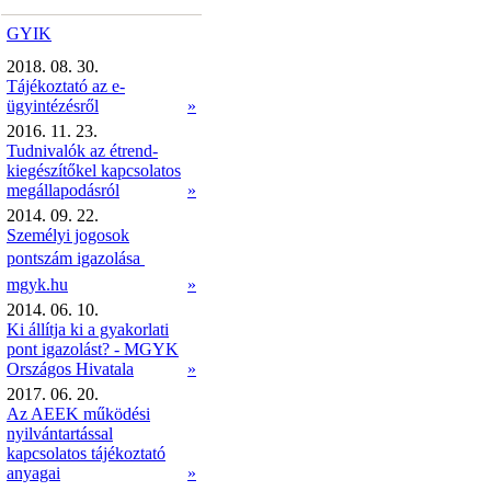
GYIK
2018. 08. 30.
Tájékoztató az e-
ügyintézésről
»
2016. 11. 23.
Tudnivalók az étrend-
kiegészítőkel kapcsolatos
megállapodásról
»
2014. 09. 22.
Személyi jogosok
pontszám igazolása 
mgyk.hu
»
2014. 06. 10.
Ki állítja ki a gyakorlati
pont igazolást? - MGYK
Országos Hivatala
»
2017. 06. 20.
Az AEEK működési
nyilvántartással
kapcsolatos tájékoztató
anyagai
»