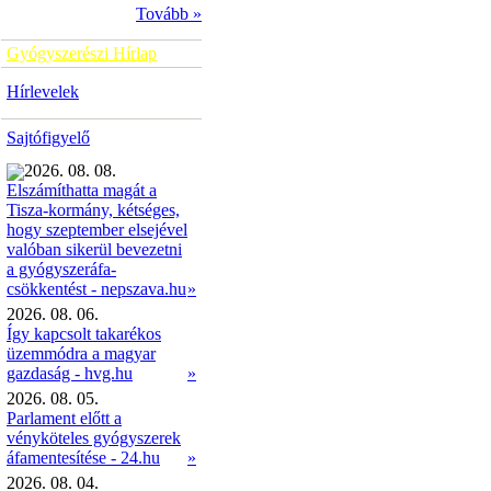
Tovább »
Gyógyszerészi Hírlap
Hírlevelek
Sajtófigyelő
2026. 08. 08.
Elszámíthatta magát a
Tisza-kormány, kétséges,
hogy szeptember elsejével
valóban sikerül bevezetni
a gyógyszeráfa-
»
csökkentést - nepszava.hu
2026. 08. 06.
Így kapcsolt takarékos
üzemmódra a magyar
gazdaság - hvg.hu
»
2026. 08. 05.
Parlament előtt a
vényköteles gyógyszerek
áfamentesítése - 24.hu
»
2026. 08. 04.