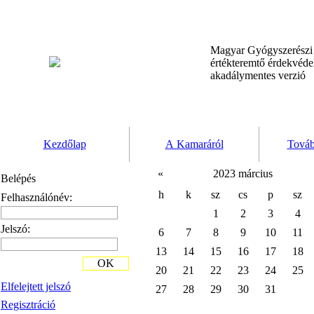
Magyar Gyógyszerész
értékteremtő érdekvéd
akadálymentes verzió
Kezdőlap
A Kamaráról
Továb
«
2023 március
Belépés
h
k
sz
cs
p
sz
Felhasználónév:
1
2
3
4
Jelszó:
6
7
8
9
10
11
13
14
15
16
17
18
OK
20
21
22
23
24
25
Elfelejtett jelszó
27
28
29
30
31
Regisztráció