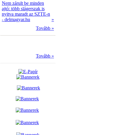
Nem zárult be minden
ajtó: több slágerszak is
nyitva maradt az SZTE-n
- delmagyar.hu
»
Tovább »
Tovább »