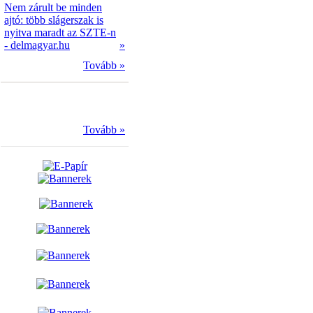
Nem zárult be minden
ajtó: több slágerszak is
nyitva maradt az SZTE-n
- delmagyar.hu
»
Tovább »
Tovább »