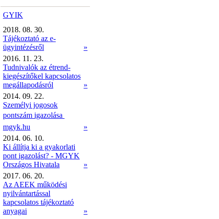
GYIK
2018. 08. 30.
Tájékoztató az e-
ügyintézésről
»
2016. 11. 23.
Tudnivalók az étrend-
kiegészítőkel kapcsolatos
megállapodásról
»
2014. 09. 22.
Személyi jogosok
pontszám igazolása 
mgyk.hu
»
2014. 06. 10.
Ki állítja ki a gyakorlati
pont igazolást? - MGYK
Országos Hivatala
»
2017. 06. 20.
Az AEEK működési
nyilvántartással
kapcsolatos tájékoztató
anyagai
»