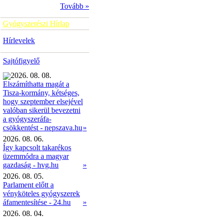
Tovább »
Gyógyszerészi Hírlap
Hírlevelek
Sajtófigyelő
2026. 08. 08.
Elszámíthatta magát a
Tisza-kormány, kétséges,
hogy szeptember elsejével
valóban sikerül bevezetni
a gyógyszeráfa-
»
csökkentést - nepszava.hu
2026. 08. 06.
Így kapcsolt takarékos
üzemmódra a magyar
gazdaság - hvg.hu
»
2026. 08. 05.
Parlament előtt a
vényköteles gyógyszerek
áfamentesítése - 24.hu
»
2026. 08. 04.