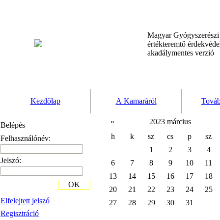
Magyar Gyógyszerész
értékteremtő érdekvéd
akadálymentes verzió
Kezdőlap
A Kamaráról
Továb
«
2023 március
Belépés
h
k
sz
cs
p
sz
Felhasználónév:
1
2
3
4
Jelszó:
6
7
8
9
10
11
13
14
15
16
17
18
OK
20
21
22
23
24
25
Elfelejtett jelszó
27
28
29
30
31
Regisztráció