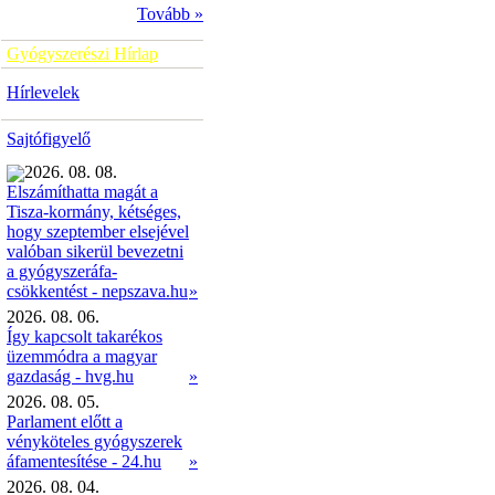
Tovább »
Gyógyszerészi Hírlap
Hírlevelek
Sajtófigyelő
2026. 08. 08.
Elszámíthatta magát a
Tisza-kormány, kétséges,
hogy szeptember elsejével
valóban sikerül bevezetni
a gyógyszeráfa-
»
csökkentést - nepszava.hu
2026. 08. 06.
Így kapcsolt takarékos
üzemmódra a magyar
gazdaság - hvg.hu
»
2026. 08. 05.
Parlament előtt a
vényköteles gyógyszerek
áfamentesítése - 24.hu
»
2026. 08. 04.