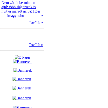
Nem zárult be minden
ajtó: több slágerszak is
nyitva maradt az SZTE-n
- delmagyar.hu
»
Tovább »
Tovább »