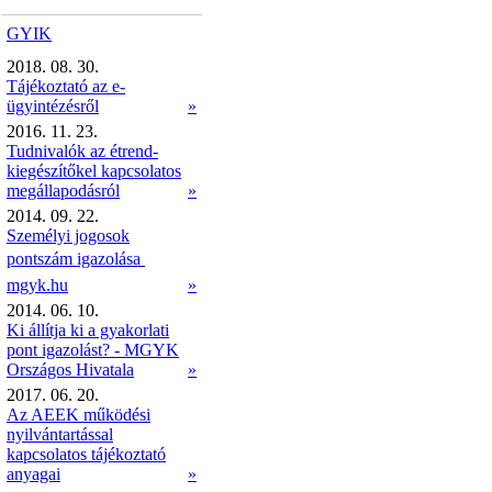
GYIK
2018. 08. 30.
Tájékoztató az e-
ügyintézésről
»
2016. 11. 23.
Tudnivalók az étrend-
kiegészítőkel kapcsolatos
megállapodásról
»
2014. 09. 22.
Személyi jogosok
pontszám igazolása 
mgyk.hu
»
2014. 06. 10.
Ki állítja ki a gyakorlati
pont igazolást? - MGYK
Országos Hivatala
»
2017. 06. 20.
Az AEEK működési
nyilvántartással
kapcsolatos tájékoztató
anyagai
»