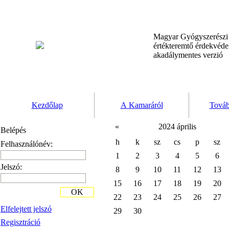
Magyar Gyógyszerész
értékteremtő érdekvéd
akadálymentes verzió
Kezdőlap
A Kamaráról
Továb
«
2024 április
Belépés
h
k
sz
cs
p
sz
Felhasználónév:
1
2
3
4
5
6
Jelszó:
8
9
10
11
12
13
15
16
17
18
19
20
OK
22
23
24
25
26
27
Elfelejtett jelszó
29
30
Regisztráció