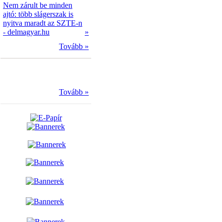
Nem zárult be minden
ajtó: több slágerszak is
nyitva maradt az SZTE-n
- delmagyar.hu
»
Tovább »
Tovább »