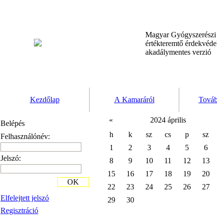
Magyar Gyógyszerész
értékteremtő érdekvéd
akadálymentes verzió
Kezdőlap
A Kamaráról
Továb
«
2024 április
Belépés
h
k
sz
cs
p
sz
Felhasználónév:
1
2
3
4
5
6
Jelszó:
8
9
10
11
12
13
15
16
17
18
19
20
OK
22
23
24
25
26
27
Elfelejtett jelszó
29
30
Regisztráció