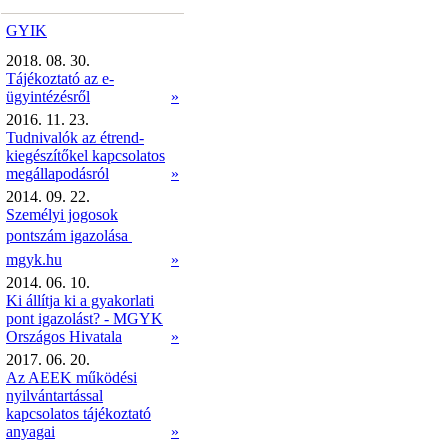
GYIK
2018. 08. 30.
Tájékoztató az e-
ügyintézésről
»
2016. 11. 23.
Tudnivalók az étrend-
kiegészítőkel kapcsolatos
megállapodásról
»
2014. 09. 22.
Személyi jogosok
pontszám igazolása 
mgyk.hu
»
2014. 06. 10.
Ki állítja ki a gyakorlati
pont igazolást? - MGYK
Országos Hivatala
»
2017. 06. 20.
Az AEEK működési
nyilvántartással
kapcsolatos tájékoztató
anyagai
»