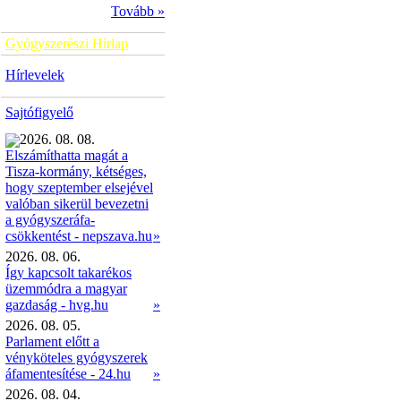
Tovább »
Gyógyszerészi Hírlap
Hírlevelek
Sajtófigyelő
2026. 08. 08.
Elszámíthatta magát a
Tisza-kormány, kétséges,
hogy szeptember elsejével
valóban sikerül bevezetni
a gyógyszeráfa-
»
csökkentést - nepszava.hu
2026. 08. 06.
Így kapcsolt takarékos
üzemmódra a magyar
gazdaság - hvg.hu
»
2026. 08. 05.
Parlament előtt a
vényköteles gyógyszerek
áfamentesítése - 24.hu
»
2026. 08. 04.