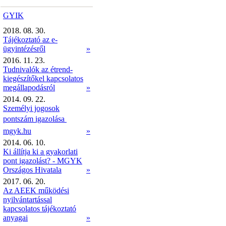
GYIK
2018. 08. 30.
Tájékoztató az e-
ügyintézésről
»
2016. 11. 23.
Tudnivalók az étrend-
kiegészítőkel kapcsolatos
megállapodásról
»
2014. 09. 22.
Személyi jogosok
pontszám igazolása 
mgyk.hu
»
2014. 06. 10.
Ki állítja ki a gyakorlati
pont igazolást? - MGYK
Országos Hivatala
»
2017. 06. 20.
Az AEEK működési
nyilvántartással
kapcsolatos tájékoztató
anyagai
»