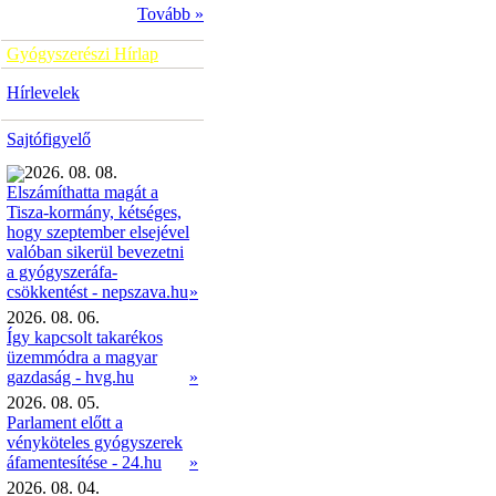
Tovább »
Gyógyszerészi Hírlap
Hírlevelek
Sajtófigyelő
2026. 08. 08.
Elszámíthatta magát a
Tisza-kormány, kétséges,
hogy szeptember elsejével
valóban sikerül bevezetni
a gyógyszeráfa-
»
csökkentést - nepszava.hu
2026. 08. 06.
Így kapcsolt takarékos
üzemmódra a magyar
gazdaság - hvg.hu
»
2026. 08. 05.
Parlament előtt a
vényköteles gyógyszerek
áfamentesítése - 24.hu
»
2026. 08. 04.