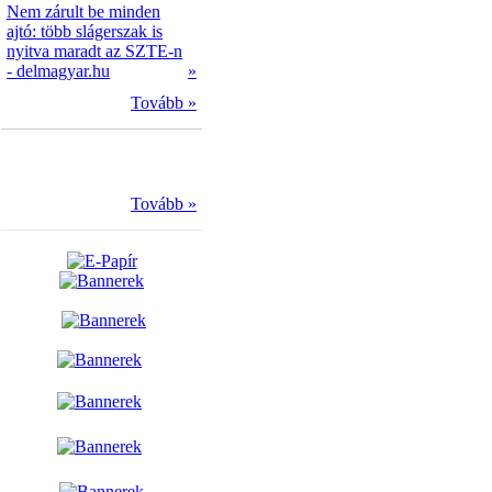
Nem zárult be minden
ajtó: több slágerszak is
nyitva maradt az SZTE-n
- delmagyar.hu
»
Tovább »
Tovább »