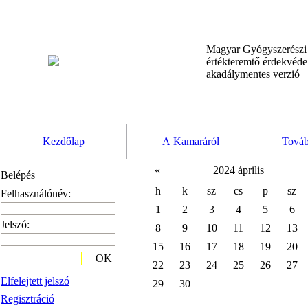
Magyar Gyógyszerész
értékteremtő érdekvéd
akadálymentes verzió
Kezdőlap
A Kamaráról
Továb
«
2024 április
Belépés
h
k
sz
cs
p
sz
Felhasználónév:
1
2
3
4
5
6
Jelszó:
8
9
10
11
12
13
15
16
17
18
19
20
OK
22
23
24
25
26
27
Elfelejtett jelszó
29
30
Regisztráció