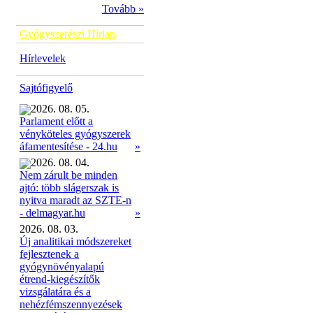
Tovább »
Gyógyszerészi Hírlap
Hírlevelek
Sajtófigyelő
2026. 08. 05.
Parlament előtt a
vényköteles gyógyszerek
»
áfamentesítése - 24.hu
2026. 08. 04.
Nem zárult be minden
ajtó: több slágerszak is
nyitva maradt az SZTE-n
»
- delmagyar.hu
2026. 08. 03.
Új analitikai módszereket
fejlesztenek a
gyógynövényalapú
étrend-kiegészítők
vizsgálatára és a
nehézfémszennyezések