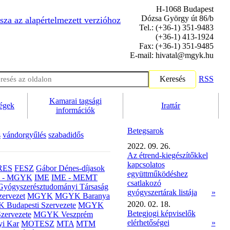
H-1068 Budapest
Dózsa György út 86/b
sza az alapértelmezett verzióhoz
Tel.: (+36-1) 351-9483
(+36-1) 413-1924
Fax: (+36-1) 351-9485
E-mail: hivatal@mgyk.hu
Keresés
RSS
Kamarai tagsági
ségek
Irattár
információk
Betegsarok
s
vándorgyűlés
szabadidős
2022. 09. 26.
Az étrend-kiegészítőkkel
kapcsolatos
RES
FESZ
Gábor Dénes-díjasok
együttműködéshez
- MGYK
IME
IME - MEMT
csatlakozó
Gyógyszerésztudományi Társaság
gyógyszertárak listája
»
ervezet
MGYK
MGYK Baranya
2020. 02. 18.
Budapesti Szervezete
MGYK
Betegjogi képviselők
zervezete
MGYK Veszprém
elérhetőségei
»
yi Kar
MOTESZ
MTA
MTM