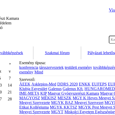
Vis
szi Kamara
védelem
ió
vábbképzések
Szakmai fórum
Pályázati lehető
Esemény típusa:
»
konferencia
társszervezetek
testületi esemény
továbbképzé
z
v
esemény
Mind
6
7
Szervező:
ÁEEK
Asklepios-Med
DDRS 2020
ENKK
EUFEPS
EU
3
14
Klubja Egyesület
Galenus
Galenus Kft.
HUNGAROMED 
0
21
IME-META
KIP
Magyar Gyógyszerészi Kamara
Magyar 
MAGYOSZ
MÉKISZ
MESZK
MGY K Heves Megyei Sz
7
28
Megyei Szervezete
MGYK BAZ Megyei Szervezet
MGYK 
Etikai Kollégiuma
MGYK KKTSZ
MGYK Pest Megyei S
Megyei Szervezete
MGYT
Miskolci Egyetem Egészségüg