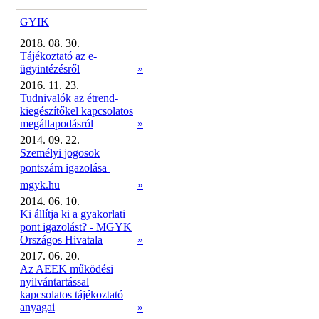
GYIK
2018. 08. 30.
Tájékoztató az e-
ügyintézésről
»
2016. 11. 23.
Tudnivalók az étrend-
kiegészítőkel kapcsolatos
megállapodásról
»
2014. 09. 22.
Személyi jogosok
pontszám igazolása 
mgyk.hu
»
2014. 06. 10.
Ki állítja ki a gyakorlati
pont igazolást? - MGYK
Országos Hivatala
»
2017. 06. 20.
Az AEEK működési
nyilvántartással
kapcsolatos tájékoztató
anyagai
»