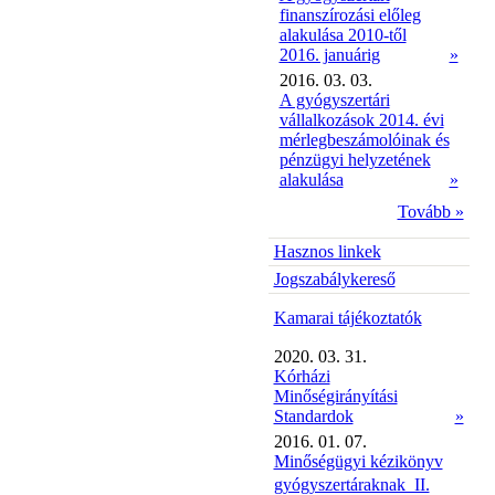
finanszírozási előleg
alakulása 2010-től
2016. januárig
»
2016. 03. 03.
A gyógyszertári
vállalkozások 2014. évi
mérlegbeszámolóinak és
pénzügyi helyzetének
alakulása
»
Tovább »
Hasznos linkek
Jogszabálykereső
Kamarai tájékoztatók
2020. 03. 31.
Kórházi
Minőségirányítási
Standardok
»
2016. 01. 07.
Minőségügyi kézikönyv
gyógyszertáraknak  II.