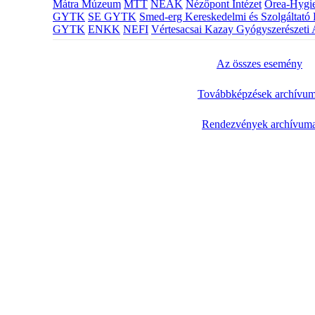
Mátra Múzeum
MTT
NEAK
Nézőpont Intézet
Orea-Hygie
GYTK
SE GYTK
Smed-erg Kereskedelmi és Szolgáltató 
GYTK
ENKK
NEFI
Vértesacsai Kazay Gyógyszerészeti 
Az összes esemény
Továbbképzések archívu
Rendezvények archívum