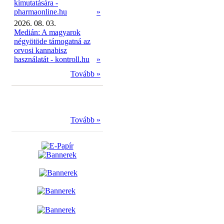
kimutatására -
pharmaonline.hu
»
2026. 08. 03.
Medián: A magyarok
négyötöde támogatná az
orvosi kannabisz
használatát - kontroll.hu
»
Tovább »
Tovább »