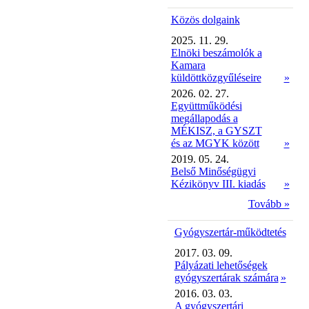
Közös dolgaink
2025. 11. 29.
Elnöki beszámolók a
Kamara
küldöttközgyűléseire
»
2026. 02. 27.
Együttműködési
megállapodás a
MÉKISZ, a GYSZT
és az MGYK között
»
2019. 05. 24.
Belső Minőségügyi
Kézikönyv III. kiadás
»
Tovább »
Gyógyszertár-működtetés
2017. 03. 09.
Pályázati lehetőségek
gyógyszertárak számára
»
2016. 03. 03.
A gyógyszertári