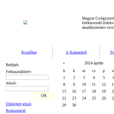
Magyar Gyógyszeré
értékteremtő érdek
akadálymentes verz
Kezdőlap
A Kamaráról
To
«
2024 április
Belépés
h
k
sz
cs
p
s
Felhasználónév:
1
2
3
4
5
Jelszó:
8
9
10
11
12
1
15
16
17
18
19
2
OK
22
23
24
25
26
2
Elfelejtett jelszó
29
30
Regisztráció