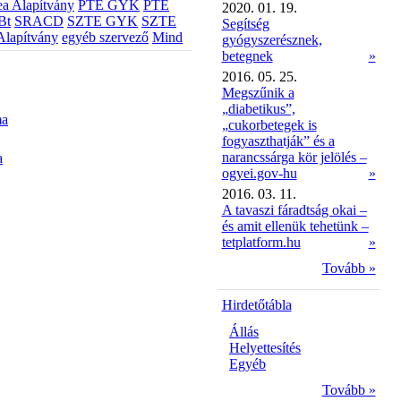
a Alapítvány
PTE GYK
PTE
2020. 01. 19.
Bt
SRACD
SZTE GYK
SZTE
Segítség
Alapítvány
egyéb szervező
Mind
gyógyszerésznek,
betegnek
»
2016. 05. 25.
Megszűnik a
„diabetikus”,
ma
„cukorbetegek is
fogyaszthatják” és a
narancssárga kör jelölés –
a
ogyei.gov-hu
»
2016. 03. 11.
A tavaszi fáradtság okai –
és amit ellenük tehetünk –
tetplatform.hu
»
Tovább »
Hirdetőtábla
Állás
Helyettesítés
Egyéb
Tovább »