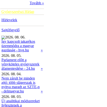
Tovább »
Gyógyszerészi Hírlap
Hírlevelek
Sajtófigyelő
2026. 08. 06.
Így kapcsolt takarékos
üzemmódra a magyar
»
gazdaság - hvg.hu
2026. 08. 05.
Parlament előtt a
vényköteles gyógyszerek
áfamentesítése - 24.hu
»
2026. 08. 04.
Nem zárult be minden
ajtó: több slágerszak is
nyitva maradt az SZTE-n
- delmagyar.hu
»
2026. 08. 03.
Új analitikai módszereket
fejlesztenek a