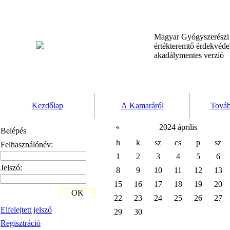
Magyar Gyógyszerész
értékteremtő érdekvéd
akadálymentes verzió
Kezdőlap
A Kamaráról
Továb
«
2024 április
Belépés
h
k
sz
cs
p
sz
Felhasználónév:
1
2
3
4
5
6
Jelszó:
8
9
10
11
12
13
15
16
17
18
19
20
OK
22
23
24
25
26
27
Elfelejtett jelszó
29
30
Regisztráció