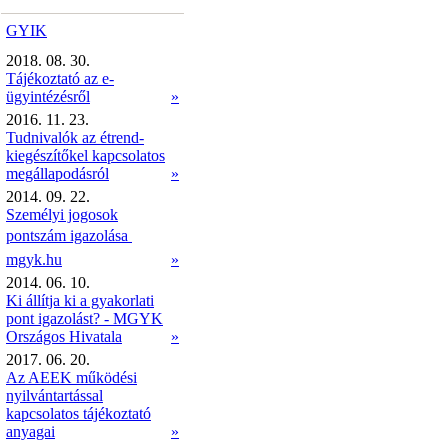
GYIK
2018. 08. 30.
Tájékoztató az e-
ügyintézésről
»
2016. 11. 23.
Tudnivalók az étrend-
kiegészítőkel kapcsolatos
megállapodásról
»
2014. 09. 22.
Személyi jogosok
pontszám igazolása 
mgyk.hu
»
2014. 06. 10.
Ki állítja ki a gyakorlati
pont igazolást? - MGYK
Országos Hivatala
»
2017. 06. 20.
Az AEEK működési
nyilvántartással
kapcsolatos tájékoztató
anyagai
»