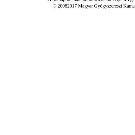
© 20082017 Magyar Gyógyszerészi Kamara