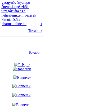
gyógynövényalapú
étrend-kiegészítők
vizsgálatára és a
nehézfémszennyezések
kimutatására -
pharmaonline.hu
»
Tovább »
Tovább »