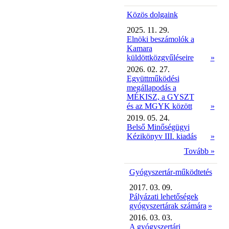
Közös dolgaink
2025. 11. 29.
Elnöki beszámolók a
Kamara
küldöttközgyűléseire
»
2026. 02. 27.
Együttműködési
megállapodás a
MÉKISZ, a GYSZT
és az MGYK között
»
2019. 05. 24.
Belső Minőségügyi
Kézikönyv III. kiadás
»
Tovább »
Gyógyszertár-működtetés
2017. 03. 09.
Pályázati lehetőségek
gyógyszertárak számára
»
2016. 03. 03.
A gyógyszertári