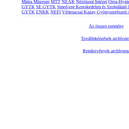
Mátra Múzeum
MTT
NEAK
Nézőpont Intézet
Orea-Hygie
GYTK
SE GYTK
Smed-erg Kereskedelmi és Szolgáltató 
GYTK
ENKK
NEFI
Vértesacsai Kazay Gyógyszerészeti 
Az összes esemény
Továbbképzések archívu
Rendezvények archívum