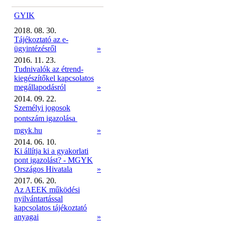
GYIK
2018. 08. 30.
Tájékoztató az e-
ügyintézésről
»
2016. 11. 23.
Tudnivalók az étrend-
kiegészítőkel kapcsolatos
megállapodásról
»
2014. 09. 22.
Személyi jogosok
pontszám igazolása 
mgyk.hu
»
2014. 06. 10.
Ki állítja ki a gyakorlati
pont igazolást? - MGYK
Országos Hivatala
»
2017. 06. 20.
Az AEEK működési
nyilvántartással
kapcsolatos tájékoztató
anyagai
»