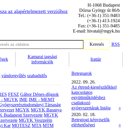
H-1068 Budapest
Dózsa György út 86/b
sza az alapértelmezett verzióhoz
Tel.: (+36-1) 351-9483
(+36-1) 413-1924
Fax: (+36-1) 351-9485
E-mail: hivatal@mgyk.hu
Keresés
RSS
Kamarai tagsági
ségek
Irattár
információk
Betegsarok
s
vándorgyűlés
szabadidős
2022. 09. 26.
Az étrend-kiegészítőkkel
kapcsolatos
RES
FESZ
Gábor Dénes-díjasok
együttműködéshez
- MGYK
IME
IME - MEMT
csatlakozó
Gyógyszerésztudományi Társaság
gyógyszertárak listája
»
ervezet
MGYK
MGYK Baranya
2020. 02. 18.
Budapesti Szervezete
MGYK
Betegjogi képviselők
zervezete
MGYK Veszprém
elérhetőségei
»
yi Kar
MOTESZ
MTA
MTM