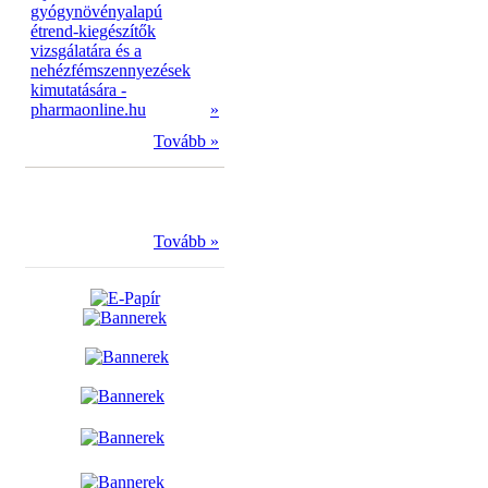
gyógynövényalapú
étrend-kiegészítők
vizsgálatára és a
nehézfémszennyezések
kimutatására -
pharmaonline.hu
»
Tovább »
Tovább »