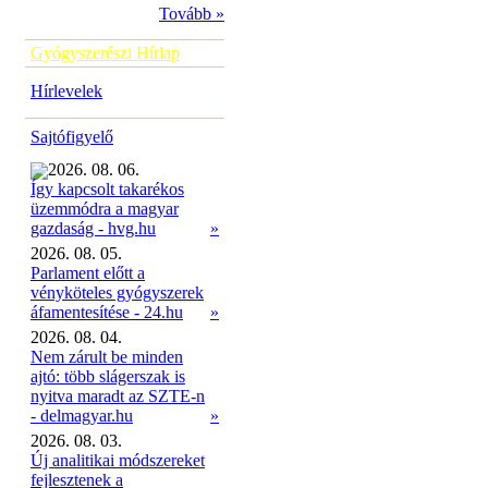
Tovább »
Gyógyszerészi Hírlap
Hírlevelek
Sajtófigyelő
2026. 08. 06.
Így kapcsolt takarékos
üzemmódra a magyar
»
gazdaság - hvg.hu
2026. 08. 05.
Parlament előtt a
vényköteles gyógyszerek
áfamentesítése - 24.hu
»
2026. 08. 04.
Nem zárult be minden
ajtó: több slágerszak is
nyitva maradt az SZTE-n
- delmagyar.hu
»
2026. 08. 03.
Új analitikai módszereket
fejlesztenek a