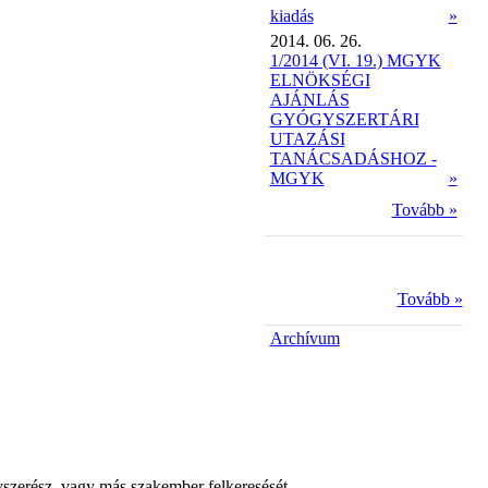
kiadás
»
2014. 06. 26.
1/2014 (VI. 19.) MGYK
ELNÖKSÉGI
AJÁNLÁS
GYÓGYSZERTÁRI
UTAZÁSI
TANÁCSADÁSHOZ -
MGYK
»
Tovább »
Tovább »
Archívum
yszerész, vagy más szakember felkeresését.