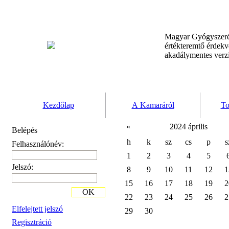
Magyar Gyógyszeré
értékteremtő érdek
akadálymentes verz
Kezdőlap
A Kamaráról
To
«
2024 április
Belépés
h
k
sz
cs
p
s
Felhasználónév:
1
2
3
4
5
Jelszó:
8
9
10
11
12
1
15
16
17
18
19
2
OK
22
23
24
25
26
2
Elfelejtett jelszó
29
30
Regisztráció