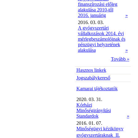
finanszírozási előleg
alakulása 2010-től
2016. januárig
»
2016. 03. 03.
A gyógyszertári
vállalkozások 2014. évi
mérlegbeszámolóinak és
pénzügyi helyzetének
alakulása
»
Tovább »
Hasznos linkek
Jogszabálykereső
Kamarai tájékoztatók
2020. 03. 31.
Kórházi
Minőségirányítási
Standardok
»
2016. 01. 07.
Minőségügyi kézikönyv
gyógyszertáraknak  II.