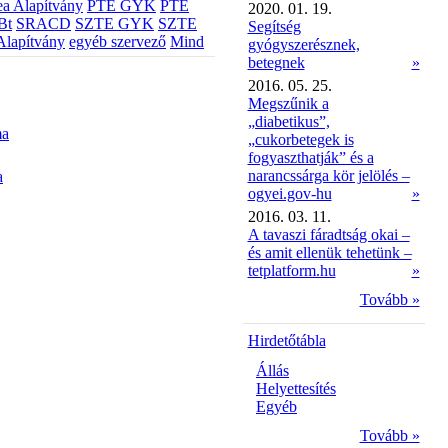
a Alapítvány
PTE GYK
PTE
2020. 01. 19.
Bt
SRACD
SZTE GYK
SZTE
Segítség
Alapítvány
egyéb szervező
Mind
gyógyszerésznek,
betegnek
»
2016. 05. 25.
Megszűnik a
„diabetikus”,
ma
„cukorbetegek is
fogyaszthatják” és a
narancssárga kör jelölés –
a
ogyei.gov-hu
»
2016. 03. 11.
A tavaszi fáradtság okai –
és amit ellenük tehetünk –
tetplatform.hu
»
Tovább »
Hirdetőtábla
Állás
Helyettesítés
Egyéb
Tovább »