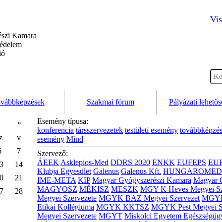
Vis
szi Kamara
védelem
ió
vábbképzések
Szakmai fórum
Pályázati lehető
Esemény típusa:
»
konferencia
társszervezetek
testületi esemény
továbbképzé
z
v
esemény
Mind
6
7
Szervező:
ÁEEK
Asklepios-Med
DDRS 2020
ENKK
EUFEPS
EU
3
14
Klubja Egyesület
Galenus
Galenus Kft.
HUNGAROMED 
0
21
IME-META
KIP
Magyar Gyógyszerészi Kamara
Magyar 
MAGYOSZ
MÉKISZ
MESZK
MGY K Heves Megyei Sz
7
28
Megyei Szervezete
MGYK BAZ Megyei Szervezet
MGYK 
Etikai Kollégiuma
MGYK KKTSZ
MGYK Pest Megyei S
Megyei Szervezete
MGYT
Miskolci Egyetem Egészségüg