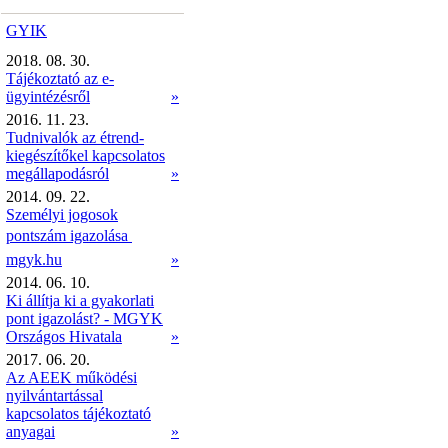
GYIK
2018. 08. 30.
Tájékoztató az e-
ügyintézésről
»
2016. 11. 23.
Tudnivalók az étrend-
kiegészítőkel kapcsolatos
megállapodásról
»
2014. 09. 22.
Személyi jogosok
pontszám igazolása 
mgyk.hu
»
2014. 06. 10.
Ki állítja ki a gyakorlati
pont igazolást? - MGYK
Országos Hivatala
»
2017. 06. 20.
Az AEEK működési
nyilvántartással
kapcsolatos tájékoztató
anyagai
»