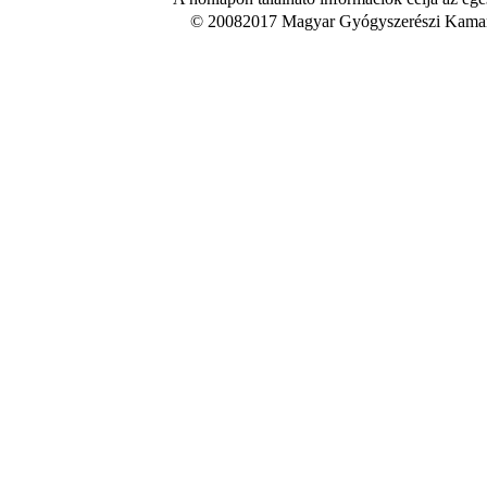
© 20082017 Magyar Gyógyszerészi Kamara