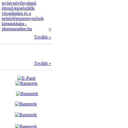
gyógynövényalapú
étrend-kiegészítők
vizsgálatára és a
nehézfémszennyezések
kimutatására -
pharmaonline.hu
»
Tovább »
Tovább »