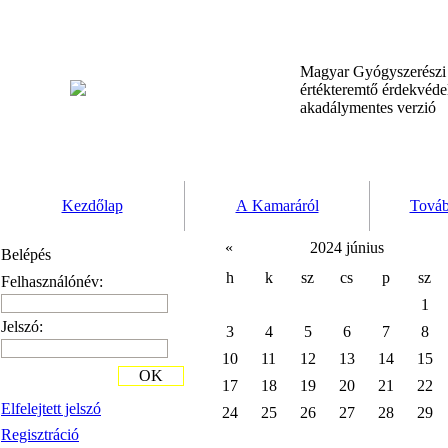
Magyar Gyógyszerész
értékteremtő érdekvéd
akadálymentes verzió
Kezdőlap
A Kamaráról
Továb
«
2024 június
Belépés
h
k
sz
cs
p
sz
Felhasználónév:
1
Jelszó:
3
4
5
6
7
8
10
11
12
13
14
15
OK
17
18
19
20
21
22
Elfelejtett jelszó
24
25
26
27
28
29
Regisztráció