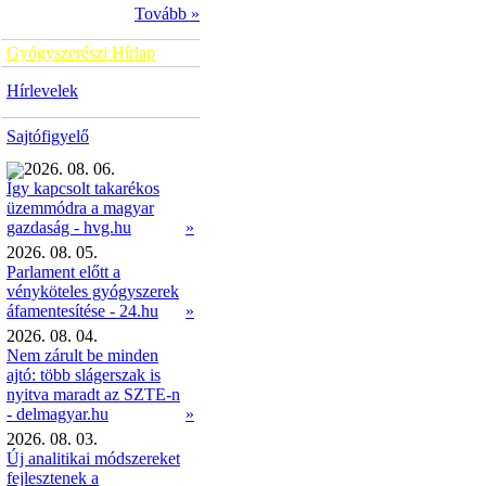
Tovább »
Gyógyszerészi Hírlap
Hírlevelek
Sajtófigyelő
2026. 08. 06.
Így kapcsolt takarékos
üzemmódra a magyar
»
gazdaság - hvg.hu
2026. 08. 05.
Parlament előtt a
vényköteles gyógyszerek
áfamentesítése - 24.hu
»
2026. 08. 04.
Nem zárult be minden
ajtó: több slágerszak is
nyitva maradt az SZTE-n
- delmagyar.hu
»
2026. 08. 03.
Új analitikai módszereket
fejlesztenek a