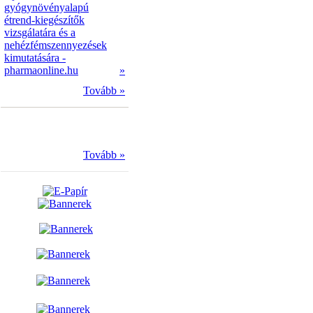
gyógynövényalapú
étrend-kiegészítők
vizsgálatára és a
nehézfémszennyezések
kimutatására -
pharmaonline.hu
»
Tovább »
Tovább »