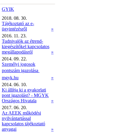
GYIK
2018. 08. 30.
Tájékoztató az e-
ügyintézésről
»
2016. 11. 23.
Tudnivalók az étrend-
kiegészítőkel kapcsolatos
megállapodásról
»
2014. 09. 22.
Személyi jogosok
pontszám igazolása 
mgyk.hu
»
2014. 06. 10.
Ki állítja ki a gyakorlati
pont igazolást? - MGYK
Országos Hivatala
»
2017. 06. 20.
Az AEEK működési
nyilvántartással
kapcsolatos tájékoztató
anyagai
»