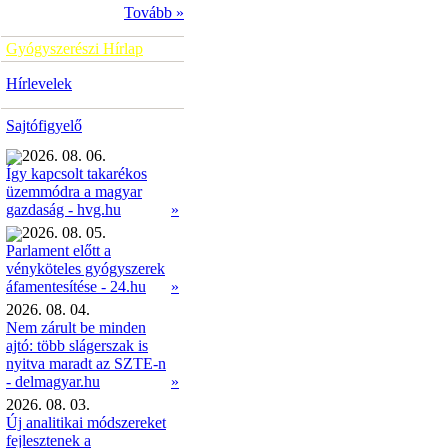
Tovább »
Gyógyszerészi Hírlap
Hírlevelek
Sajtófigyelő
2026. 08. 06.
Így kapcsolt takarékos
üzemmódra a magyar
»
gazdaság - hvg.hu
2026. 08. 05.
Parlament előtt a
vényköteles gyógyszerek
»
áfamentesítése - 24.hu
2026. 08. 04.
Nem zárult be minden
ajtó: több slágerszak is
nyitva maradt az SZTE-n
- delmagyar.hu
»
2026. 08. 03.
Új analitikai módszereket
fejlesztenek a