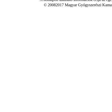
© 20082017 Magyar Gyógyszerészi Kamara