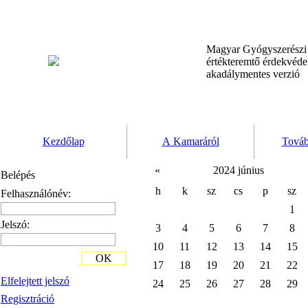
Magyar Gyógyszerész
értékteremtő érdekvéd
akadálymentes verzió
Kezdőlap
A Kamaráról
Továb
«
2024 június
Belépés
h
k
sz
cs
p
sz
Felhasználónév:
1
Jelszó:
3
4
5
6
7
8
10
11
12
13
14
15
OK
17
18
19
20
21
22
Elfelejtett jelszó
24
25
26
27
28
29
Regisztráció